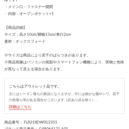
・メイン口：ファスナー開閉
・内側：オープンポケット×1
【商品詳細】
サイズ：高さ10cm/横幅13cm/奥行2cm
素材：オックスフォード
※サイズは商品により若干のばらつきがあります。
※商品画像はパソコンの画面やスマートフォン機種により、実物と色味
が異なって見える場合があります。
こちらはアウトレット品です。
主にはシーズン落ちの新品になりますが、中には細かな傷やシワ、若干
の色落ち等がある場合がございます（訳あり品を除く）。
詳細はこちら
商品番号
： FL8218DW012355
ブランド商品番号
： G48064171 A01