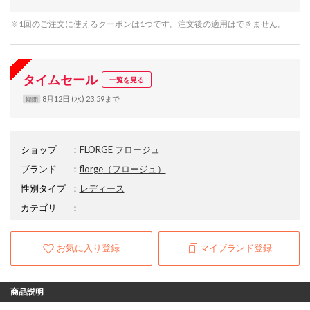
※1回のご注文に使えるクーポンは1つです。注文後の適用はできません。
タイムセール
一覧を見る
8月12日 (水) 23:59まで
期間
ショップ
：
FLORGE フロージュ
ブランド
：
florge
（フロージュ）
性別タイプ
：
レディース
カテゴリ
：
お気に入り登録
マイブランド登録
商品説明