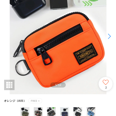
1
/
12
2
オレンジ（A01）
FREE
×