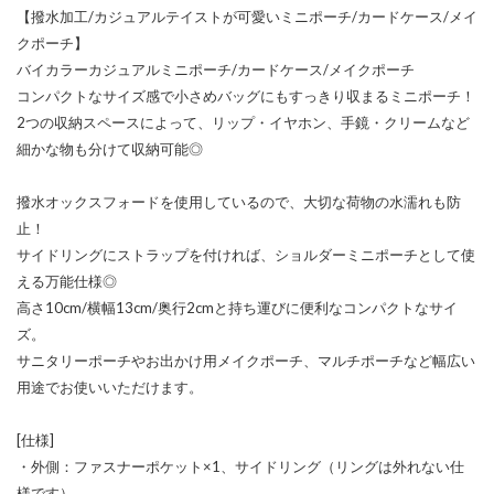
【撥水加工/カジュアルテイストが可愛いミニポーチ/カードケース/メイ
クポーチ】
バイカラーカジュアルミニポーチ/カードケース/メイクポーチ
コンパクトなサイズ感で小さめバッグにもすっきり収まるミニポーチ！
2つの収納スペースによって、リップ・イヤホン、手鏡・クリームなど
細かな物も分けて収納可能◎
撥水オックスフォードを使用しているので、大切な荷物の水濡れも防
止！
サイドリングにストラップを付ければ、ショルダーミニポーチとして使
える万能仕様◎
高さ10cm/横幅13cm/奥行2cmと持ち運びに便利なコンパクトなサイ
ズ。
サニタリーポーチやお出かけ用メイクポーチ、マルチポーチなど幅広い
用途でお使いいただけます。
[仕様]
・外側：ファスナーポケット×1、サイドリング（リングは外れない仕
様です）