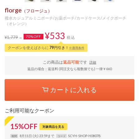
florge
（フロージュ）
撥水カジュアルミニポーチ/お薬ポーチ/カードケース/メイクポーチ
（オレンジ）
¥533
70%OFF
¥1,779
税込
クーポンを使えばさらに
79
円引き！
※適用条件
この商品は
返品可能
です
詳細
返品の場合：返送料 (同注文なら複数個でも) 一律￥660
カートに入れる
ご利用可能なクーポン
15
%
OFF
対象商品を見る
8月11日 (火) 23:59まで
SCYH-SHOP-H0807B
期間
コード