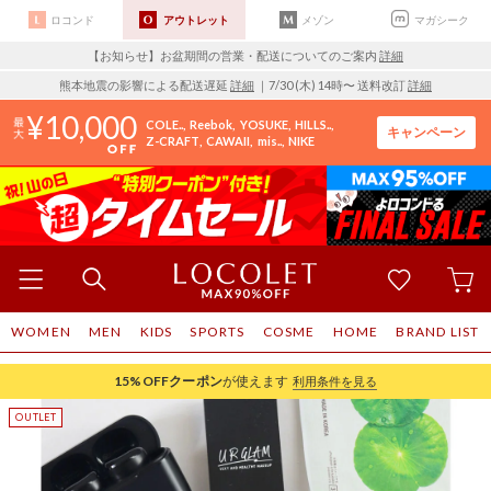
ロコンド
アウトレット
メゾン
マガシーク
【お知らせ】お盆期間の営業・配送についてのご案内
詳細
熊本地震の影響による配送遅延
詳細
｜7/30 (木) 14時〜 送料改訂
詳細
10,000
COLE..
Reebok
YOSUKE
HILLS..
キャンペーン
Z-CRAFT
CAWAII
mis..
NIKE
WOMEN
MEN
KIDS
SPORTS
COSME
HOME
BRAND LIST
15%OFF
クーポン
が使えます
利用条件を見る