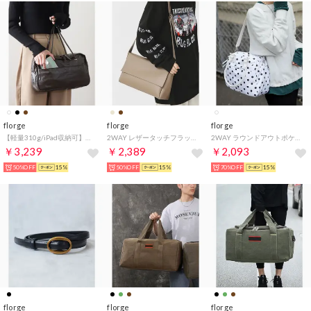
florge
florge
florge
【軽量310g/iPad収納可】ヴィンテージレザーライクワイドボストンバッグ （モカ）
2WAY レザータッチフラップショルダーバッグ （ベージュ）
2WAY ラウンドアウトポケット ボストンバッグ/ショルダーバッグ （ホワイトドット）
￥3,239
￥2,389
￥2,093
50%OFF
15%
50%OFF
15%
70%OFF
15%
florge
florge
florge