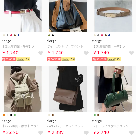
florge
florge
florge
【無段階調整・牛革】ターンロックデザインプレーンウエストベルト （ワインレッド）
ヴィーガンレザーフロントステッチショルダーバッグ/トートバッグ （ブラック）
【無段階調整・牛革】ターンロックデザインプレーンウエストベルト （グレージュ）
￥1,740
￥1,740
￥1,740
50%OFF
15%
50%OFF
15%
50%OFF
15%
florge
florge
florge
【2size展開・撥水】ダブルポケットナイロンリュックサック/バックパック （アイボリー）
2WAY レザータッチフラップショルダーバッグ （ブラウン）
レザーライク横長ボストンバッグ/ハンドバッグ （ダークグリーン）
￥2,690
￥2,389
￥2,740