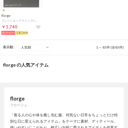
florge
プレーン＆ヘアラインプレートコットンパールイヤリング（ゴールド×キスカ）
￥1,740
50%OFF
15%
表示順 :
1 ～ 85件 (全85件)
florge の人気アイテム
florge
フロージュ
「着る人の心や体を癒し包む服、何気ない日常をちょっとだけ特
別な日に変えられるアイテム」をテーマに素材、ディティール、
使いやすいにこだわり、幅広い女性に愛されるアイテムを提案す