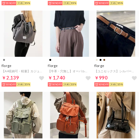
55%OFF
15%
50%OFF
15%
50%OFF
15%
florge
florge
florge
【A4収納可・軽量】カジュアルスクエア巾着型リュックサック/マザーズバッグ （グレー）
【牛革・穴無し】オーバルバックルナローレザーベルト （ブラック/SV）
【ユニセックス】シルバーバックルシンプルレザーベルト （キャメル）
￥2,139
￥1,740
￥990
50%OFF
15%
50%OFF
15%
50%OFF
15%