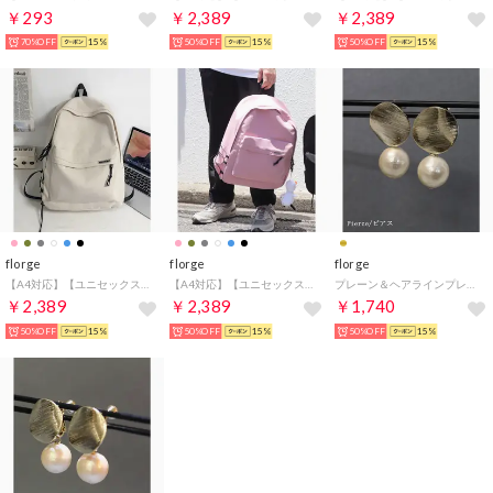
￥293
￥2,389
￥2,389
70%OFF
15%
50%OFF
15%
50%OFF
15%
florge
florge
florge
【A4対応】【ユニセックス】サイドストラップのシンプルリュックサック （チャームなし/ホワイト）
【A4対応】【ユニセックス】サイドストラップのシンプルリュックサック （あひる/ピンク）
プレーン＆ヘアラインプレートコットンパールピアス （ゴールド×キスカ）
￥2,389
￥2,389
￥1,740
50%OFF
15%
50%OFF
15%
50%OFF
15%