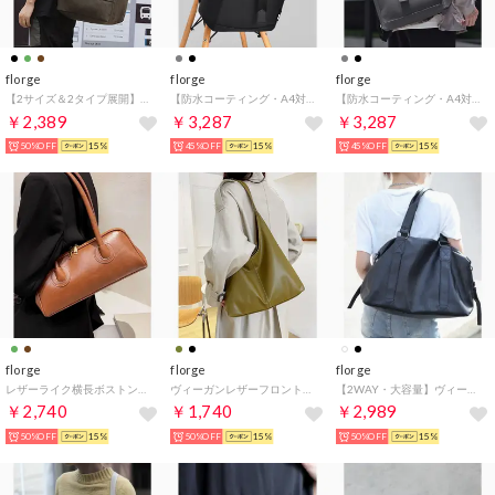
florge
florge
florge
【2サイズ＆2タイプ展開】ミリタリー無地 大容量 2WAY ボストンバッグ/トラベルバッグ/アウトドアバッグ （コの字開き ブラウン）
【防水コーティング・A4対応】レザーライクマグネットフラップデイパック/リュックサック （ブラック）
【防水コーティング・A4対応】レザーライクマグネットフラップデイパック/リュックサック （グレー）
￥2,389
￥3,287
￥3,287
50%OFF
15%
45%OFF
15%
45%OFF
15%
florge
florge
florge
レザーライク横長ボストンバッグ/ハンドバッグ （ブラウン）
ヴィーガンレザーフロントステッチショルダーバッグ/トートバッグ （オリーブ）
【2WAY・大容量】ヴィーガンレザーシンプルボストンバッグ/トラベルバッグ （ブラック）
￥2,740
￥1,740
￥2,989
50%OFF
15%
50%OFF
15%
50%OFF
15%