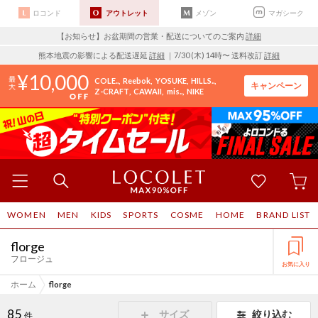
ロコンド
アウトレット
メゾン
マガシーク
【お知らせ】お盆期間の営業・配送についてのご案内
詳細
熊本地震の影響による配送遅延
詳細
｜7/30 (木) 14時〜 送料改訂
詳細
10,000
COLE..
Reebok
YOSUKE
HILLS..
キャンペーン
Z-CRAFT
CAWAII
mis..
NIKE
WOMEN
MEN
KIDS
SPORTS
COSME
HOME
BRAND LIST
florge
フロージュ
お気に入り
ホーム
florge
85
サイズ
絞り込む
件