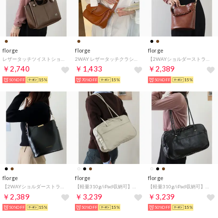
florge
florge
florge
レザータッチツイストショルダーバッグ/ハンドバッグ （アッシュブラウン）
2WAY レザータッチクラシカルフラップショルダーバッグ （キャメル）
【2WAYショルダーストラップ付】ヴィンテージレザーライクワンハンドルバッグ/ショルダーバッグ （ライトブラウン）
￥2,740
￥1,433
￥2,389
50%OFF
15%
70%OFF
15%
50%OFF
15%
florge
florge
florge
【2WAYショルダーストラップ付】ヴィンテージレザーライクワンハンドルバッグ/ショルダーバッグ （ブラック）
【軽量310g/iPad収納可】ヴィンテージレザーライクワイドボストンバッグ （ ホワイト
【軽量310g/iPad収納可】ヴィンテージレザーライクワイドボストンバッグ （ブラック
￥2,389
￥3,239
￥3,239
50%OFF
15%
50%OFF
15%
50%OFF
15%