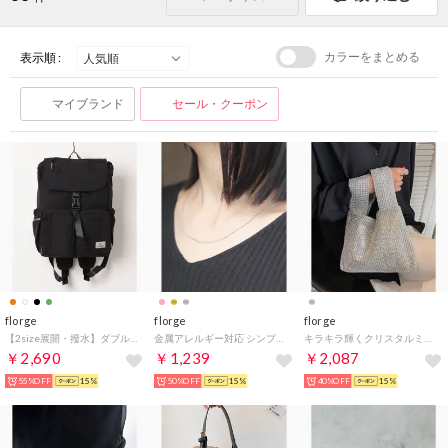
カラーをまとめる
表示順 :
マイブランド
セール・クーポン
florge
florge
florge
【2size展開・撥水】ダブルポケットナイロンリュックサック/バックパック （ブラック）
金属アレルギー対応 シンプルスネークチェーンステンレスネックレス 1.5mm/42cm （シルバー）
キラキラ輝くクリスタルミニハンドバッグ/ワンハンドルバッグ （シルバー）
￥2,690
￥1,239
￥2,087
55%OFF
15%
50%OFF
15%
40%OFF
15%