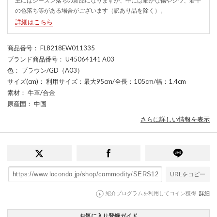
主にはシーズン落ちの新品になりますが、中には細かな傷やシワ、若干
の色落ち等がある場合がございます（訳あり品を除く）。
詳細はこちら
商品番号
： FL8218EW011335
ブランド商品番号
： U45064141 A03
色
： ブラウン/GD（A03）
サイズ(cm)
： 利用サイズ：最大95cm/全長：105cm/幅：1.4cm
素材
： 牛革/合金
原産国
： 中国
さらに詳しい情報を表示
URLをコピー
紹介プログラムを利用してコイン獲得
詳細
お気に入り登録ガイド