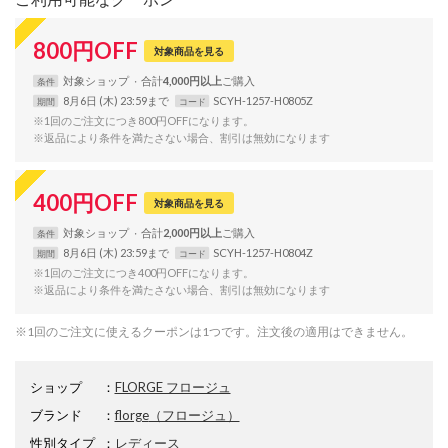
800
円
OFF
対象商品を見る
対象
ショップ
合計
4,000円以上
条件
8月6日 (木) 23:59まで
SCYH-1257-H0805Z
期間
コード
※1回のご注文につき800円OFFになります。
※返品により条件を満たさない場合、割引は無効になります
400
円
OFF
対象商品を見る
対象
ショップ
合計
2,000円以上
条件
8月6日 (木) 23:59まで
SCYH-1257-H0804Z
期間
コード
※1回のご注文につき400円OFFになります。
※返品により条件を満たさない場合、割引は無効になります
※1回のご注文に使えるクーポンは1つです。注文後の適用はできません。
ショップ
：
FLORGE フロージュ
ブランド
：
florge
（フロージュ）
性別タイプ
：
レディース