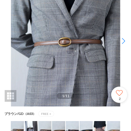
1
/
11
2
ブラウン/GD（A03）
FREE
×