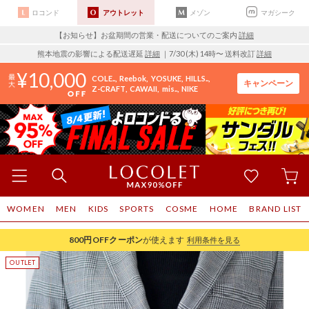
ロコンド
アウトレット
メゾン
マガシーク
【お知らせ】お盆期間の営業・配送についてのご案内
詳細
熊本地震の影響による配送遅延
詳細
｜7/30 (木) 14時〜 送料改訂
詳細
10,000
COLE..
Reebok
YOSUKE
HILLS..
キャンペーン
Z-CRAFT
CAWAII
mis..
NIKE
WOMEN
MEN
KIDS
SPORTS
COSME
HOME
BRAND LIST
800円OFF
クーポン
が使えます
利用条件を見る