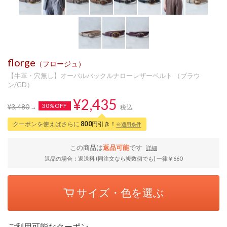
florge
（フロージュ）
【牛革・穴無し】オーバルバックルナローレザーベルト （ブラウ
ン/GD）
¥2,435
30%OFF
¥3,480
税込
クーポンを使えばさらに
800
円引き！
※適用条件
この商品は
返品可能
です
詳細
返品の場合：返送料 (同注文なら複数個でも) 一律￥660
サイズ・色を選ぶ
ご利用可能なクーポン