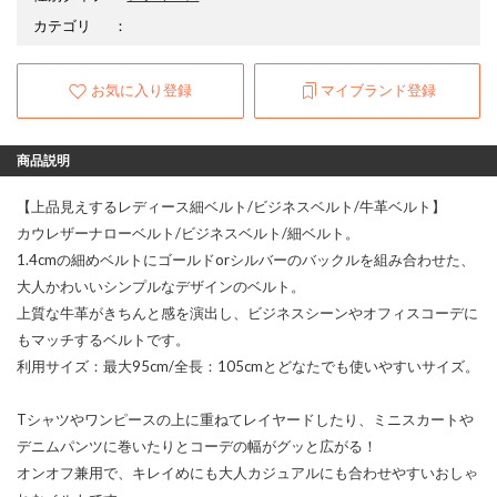
カテゴリ
：
お気に入り登録
マイブランド登録
商品説明
【上品見えするレディース細ベルト/ビジネスベルト/牛革ベルト】
カウレザーナローベルト/ビジネスベルト/細ベルト。
1.4cmの細めベルトにゴールドorシルバーのバックルを組み合わせた、
大人かわいいシンプルなデザインのベルト。
上質な牛革がきちんと感を演出し、ビジネスシーンやオフィスコーデに
もマッチするベルトです。
利用サイズ：最大95cm/全長：105cmとどなたでも使いやすいサイズ。
Tシャツやワンピースの上に重ねてレイヤードしたり、ミニスカートや
デニムパンツに巻いたりとコーデの幅がグッと広がる！
オンオフ兼用で、キレイめにも大人カジュアルにも合わせやすいおしゃ