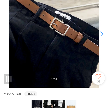
1
/
14
32
キャメル（02）
FREE
○