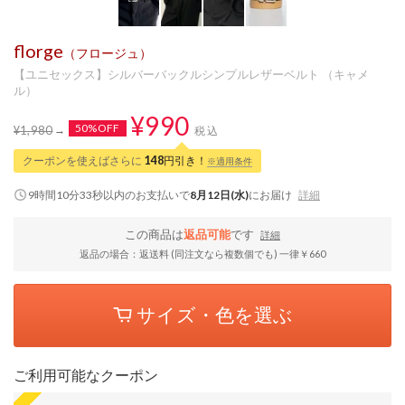
florge
（フロージュ）
【ユニセックス】シルバーバックルシンプルレザーベルト （キャメ
ル）
¥990
50%OFF
¥1,980
税込
クーポンを使えばさらに
148
円引き！
※適用条件
9時間10分32秒
以内
のお支払いで
8月12日(水)
にお届け
詳細
この商品は
返品可能
です
詳細
返品の場合：返送料 (同注文なら複数個でも) 一律￥660
サイズ・色を選ぶ
ご利用可能なクーポン