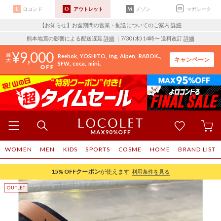
ロコンド
アウトレット
メゾン
マガシーク
【お知らせ】お盆期間の営業・配送についてのご案内
詳細
熊本地震の影響による配送遅延
詳細
｜7/30 (木) 14時〜 送料改訂
詳細
9,000
Reebok
YOSHITO
ing
Alpen
RABOK..
キャンペーン
SFW
coca
mini..
WOMEN
MEN
KIDS
SPORTS
COSME
HOME
BRAND LIST
15%OFF
クーポン
が使えます
利用条件を見る