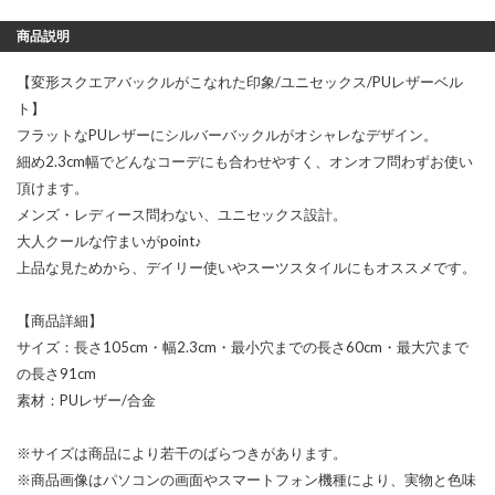
商品説明
【変形スクエアバックルがこなれた印象/ユニセックス/PUレザーベル
ト】
フラットなPUレザーにシルバーバックルがオシャレなデザイン。
細め2.3cm幅でどんなコーデにも合わせやすく、オンオフ問わずお使い
頂けます。
メンズ・レディース問わない、ユニセックス設計。
大人クールな佇まいがpoint♪
上品な見ためから、デイリー使いやスーツスタイルにもオススメです。
【商品詳細】
サイズ：長さ105cm・幅2.3cm・最小穴までの長さ60cm・最大穴まで
の長さ91cm
素材：PUレザー/合金
※サイズは商品により若干のばらつきがあります。
※商品画像はパソコンの画面やスマートフォン機種により、実物と色味