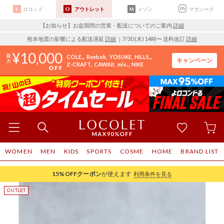
ロコンド
アウトレット
メゾン
マガシーク
【お知らせ】お盆期間の営業・配送についてのご案内
詳細
熊本地震の影響による配送遅延
詳細
｜7/30 (木) 14時〜 送料改訂
詳細
10,000
COLE..
Reebok
YOSUKE
HILLS..
キャンペーン
Z-CRAFT
CAWAII
mis..
NIKE
WOMEN
MEN
KIDS
SPORTS
COSME
HOME
BRAND LIST
15%OFF
クーポン
が使えます
利用条件を見る