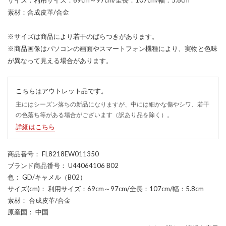
素材：合成皮革/合金
※サイズは商品により若干のばらつきがあります。
※商品画像はパソコンの画面やスマートフォン機種により、実物と色味
が異なって見える場合があります。
こちらはアウトレット品です。
主にはシーズン落ちの新品になりますが、中には細かな傷やシワ、若干
の色落ち等がある場合がございます（訳あり品を除く）。
詳細はこちら
商品番号
： FL8218EW011350
ブランド商品番号
： U44064106 B02
色
： GD/キャメル（B02）
サイズ(cm)
： 利用サイズ：69cm～97cm/全長：107cm/幅：5.8cm
素材
： 合成皮革/合金
原産国
： 中国