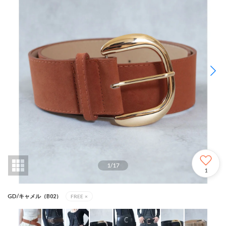
1
/
17
1
GD/キャメル（B02）
FREE
×