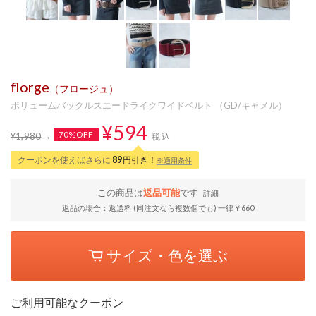
florge
（フロージュ）
ボリュームバックルスエードライクワイドベルト （GD/キャメル）
¥594
70%OFF
¥1,980
税込
クーポンを使えばさらに
89
円引き！
※適用条件
この商品は
返品可能
です
詳細
返品の場合：返送料 (同注文なら複数個でも) 一律￥660
サイズ・色を選ぶ
ご利用可能なクーポン