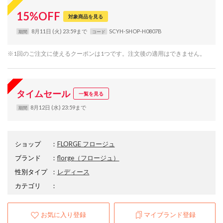
15
%
OFF
対象商品を見る
8月11日 (火) 23:59まで
SCYH-SHOP-H0807B
期間
コード
※1回のご注文に使えるクーポンは1つです。注文後の適用はできません。
タイムセール
一覧を見る
8月12日 (水) 23:59まで
期間
ショップ
：
FLORGE フロージュ
ブランド
：
florge
（フロージュ）
性別タイプ
：
レディース
カテゴリ
：
お気に入り登録
マイブランド登録