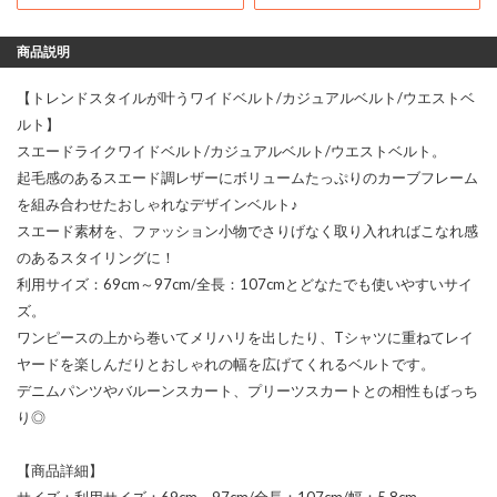
商品説明
【トレンドスタイルが叶うワイドベルト/カジュアルベルト/ウエストベ
ルト】
スエードライクワイドベルト/カジュアルベルト/ウエストベルト。
起毛感のあるスエード調レザーにボリュームたっぷりのカーブフレーム
を組み合わせたおしゃれなデザインベルト♪
スエード素材を、ファッション小物でさりげなく取り入れればこなれ感
のあるスタイリングに！
利用サイズ：69cm～97cm/全長：107cmとどなたでも使いやすいサイ
ズ。
ワンピースの上から巻いてメリハリを出したり、Tシャツに重ねてレイ
ヤードを楽しんだりとおしゃれの幅を広げてくれるベルトです。
デニムパンツやバルーンスカート、プリーツスカートとの相性もばっち
り◎
【商品詳細】
サイズ：利用サイズ：69cm～97cm/全長：107cm/幅：5.8cm