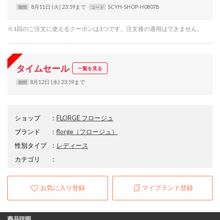
8月11日 (火) 23:59まで
SCYH-SHOP-H0807B
期間
コード
※1回のご注文に使えるクーポンは1つです。注文後の適用はできません。
タイムセール
一覧を見る
8月12日 (水) 23:59まで
期間
ショップ
：
FLORGE フロージュ
ブランド
：
florge
（フロージュ）
性別タイプ
：
レディース
カテゴリ
：
お気に入り登録
マイブランド登録
商品説明