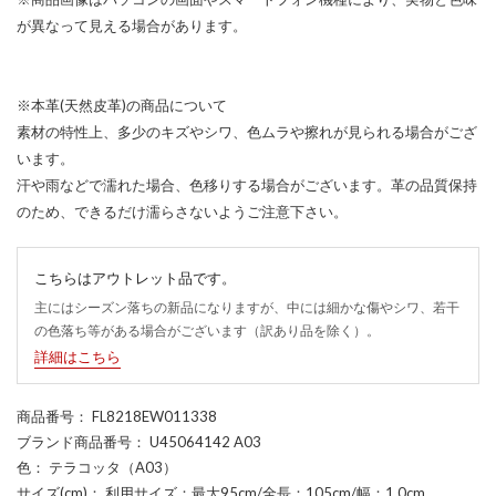
が異なって見える場合があります。
※本革(天然皮革)の商品について
素材の特性上、多少のキズやシワ、色ムラや擦れが見られる場合がござ
います。
汗や雨などで濡れた場合、色移りする場合がございます。革の品質保持
のため、できるだけ濡らさないようご注意下さい。
こちらはアウトレット品です。
主にはシーズン落ちの新品になりますが、中には細かな傷やシワ、若干
の色落ち等がある場合がございます（訳あり品を除く）。
詳細はこちら
商品番号
： FL8218EW011338
ブランド商品番号
： U45064142 A03
色
： テラコッタ（A03）
サイズ(cm)
： 利用サイズ：最大95cm/全長：105cm/幅：1.0cm