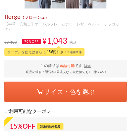
florge
（フロージュ）
【牛革・穴無し】オーバルフレームナローレザーベルト （テラコッ
タ）
¥1,043
70%OFF
¥3,480
税込
クーポンを使えばさらに
156
円引き！
※適用条件
この商品は
返品可能
です
詳細
返品の場合：返送料 (同注文なら複数個でも) 一律￥660
サイズ・色を選ぶ
ご利用可能なクーポン
15
%
OFF
対象商品を見る