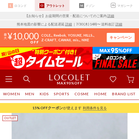
ロコンド
アウトレット
メゾン
マガシーク
【お知らせ】お盆期間の営業・配送についてのご案内
詳細
熊本地震の影響による配送遅延
詳細
｜7/30 (木) 14時〜 送料改訂
詳細
10,000
COLE..
Reebok
YOSUKE
HILLS..
キャンペーン
Z-CRAFT
CAWAII
mis..
NIKE
WOMEN
MEN
KIDS
SPORTS
COSME
HOME
BRAND LIST
15%OFF
クーポン
が使えます
利用条件を見る