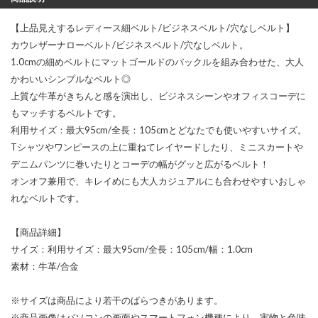
【上品見えするレディース細ベルト/ビジネスベルト/穴なしベルト】
カウレザーナローベルト/ビジネスベルト/穴なしベルト。
1.0cmの細めベルトにマットゴールドのバックルを組み合わせた、大人
かわいいシンプルなベルト◎
上質な牛革がきちんと感を演出し、ビジネスシーンやオフィスコーデに
もマッチするベルトです。
利用サイズ：最大95cm/全長：105cmとどなたでも使いやすいサイズ。
Tシャツやワンピースの上に重ねてレイヤードしたり、ミニスカートや
デニムパンツに巻いたりとコーデの幅がグッと広がるベルト！
オンオフ兼用で、キレイめにも大人カジュアルにも合わせやすいおしゃ
れなベルトです。
【商品詳細】
サイズ：利用サイズ：最大95cm/全長：105cm/幅：1.0cm
素材：牛革/合金
※サイズは商品により若干のばらつきがあります。
※商品画像はパソコンの画面やスマートフォン機種により、実物と色味