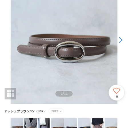
1
/
11
0
アッシュブラウン/SV（B02）
FREE
×