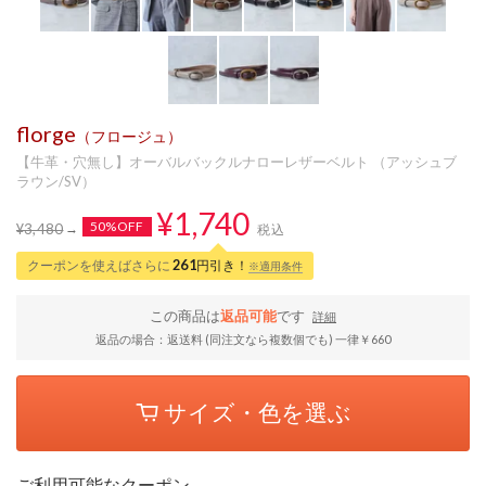
florge
（フロージュ）
【牛革・穴無し】オーバルバックルナローレザーベルト （アッシュブ
ラウン/SV）
¥1,740
50%OFF
¥3,480
税込
クーポンを使えばさらに
261
円引き！
※適用条件
この商品は
返品可能
です
詳細
返品の場合：返送料 (同注文なら複数個でも) 一律￥660
サイズ・色を選ぶ
ご利用可能なクーポン