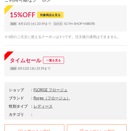
15
%
OFF
対象商品を見る
8月11日 (火) 23:59まで
SCYH-SHOP-H0807B
期間
コード
※1回のご注文に使えるクーポンは1つです。注文後の適用はできません。
タイムセール
一覧を見る
8月12日 (水) 23:59まで
期間
ショップ
：
FLORGE フロージュ
ブランド
：
florge
（フロージュ）
性別タイプ
：
レディース
カテゴリ
：