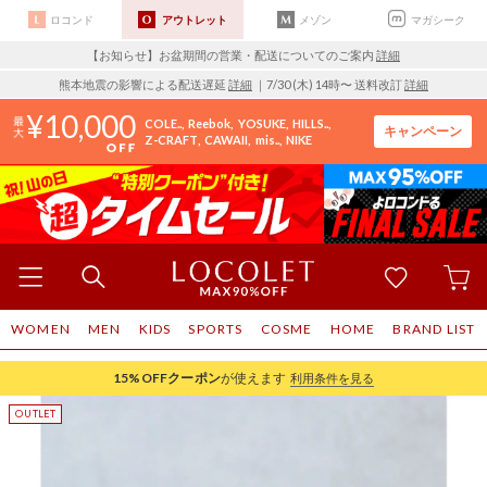
ロコンド
アウトレット
メゾン
マガシーク
【お知らせ】お盆期間の営業・配送についてのご案内
詳細
熊本地震の影響による配送遅延
詳細
｜7/30 (木) 14時〜 送料改訂
詳細
10,000
COLE..
Reebok
YOSUKE
HILLS..
キャンペーン
Z-CRAFT
CAWAII
mis..
NIKE
WOMEN
MEN
KIDS
SPORTS
COSME
HOME
BRAND LIST
15%OFF
クーポン
が使えます
利用条件を見る