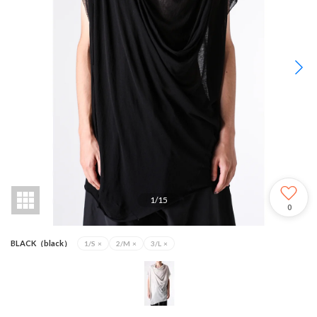
1
/
15
0
BLACK（black）
1/S
×
2/M
×
3/L
×