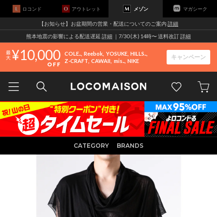
ロコンド
アウトレット
メゾン
マガシーク
【お知らせ】お盆期間の営業・配送についてのご案内
詳細
熊本地震の影響による配送遅延
詳細
｜7/30 (木) 14時〜 送料改訂
詳細
10,000
COLE..
Reebok
YOSUKE
HILLS..
キャンペーン
Z-CRAFT
CAWAII
mis..
NIKE
CATEGORY
BRANDS