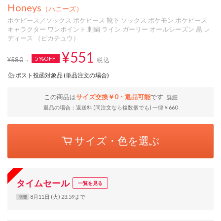
Honeys
（ハニーズ）
ポケピース／ソックス ポケピース 靴下 ソックス ポケモン ポケピース
キャラクター ワンポイント 刺繍 ライン ガーリー オールシーズン 黒 レ
ディース （ピカチュウ）
¥551
5%OFF
¥580
税込
ポスト投函対象品 (単品注文の場合)
この商品は
サイズ交換￥0・返品可能
です
詳細
返品の場合：返送料 (同注文なら複数個でも) 一律￥660
サイズ・色を選ぶ
タイムセール
一覧を見る
8月11日 (火) 23:59まで
期間