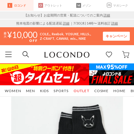
ロコンド
アウトレット
メゾン
マガシーク
【お知らせ】お盆期間の営業・配送についてのご案内
詳細
熊本地震の影響による配送遅延
詳細
｜7/30 (木) 14時〜 送料改訂
詳細
10,000
COLE..
Reebok
YOSUKE
HILLS..
キャンペーン
Z-CRAFT
CAWAII
mis..
NIKE
WOMEN
MEN
KIDS
SPORTS
OUTLET
COSME
HOME
B