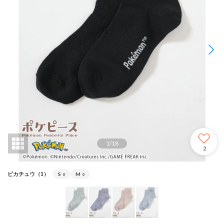
1
/
18
2
ピカチュウ（1）
S
○
M
○