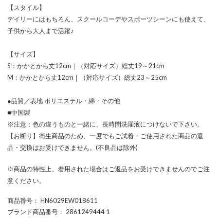
【スタイル】
デイリーにはもちろん、スクールコーデやスポーツシーンにも使えて、
子供から大人まで活躍♪
【サイズ】
S：かかとから丈12cm｜（対応サイズ）総丈19～21cm
M：かかとから丈12cm｜（対応サイズ）総丈23～25cm
●品質／表地 ポリエステル・綿・その他
■中国製
※注意：色の違うものと一緒に、長時間洗濯液につけないで下さい。
【お断り】衛生商品のため、一度でもご試着・ご使用された商品の返
品・交換はお受けできません。(不良品は除外)
※商品の特性上、着用された場合はご返品をお受けできませんのでご注
意ください。
商品番号
： HN6029EW018611
ブランド商品番号
： 2861249444 1