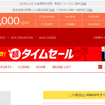
【お知らせ】お盆期間の営業・配送についてのご案内
詳細
熊本地震の影響による配送遅延
詳細
｜7/30 (木) 14時〜 送料改訂
詳細
,000
COLE HAAN
Reebok
YOSUKE
OFF
Z-CRAFT
CAWAII
mischief
NDO
LOCOMAISON
MAGASEEK
ご利用ガ
SPORTS
COSME
HOME
BRAND LIST
この商品は
30%OFF
ク