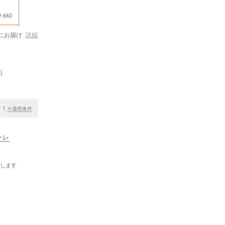
660
にお届け
詳細
）
す！
※適用条件
ーレ
します