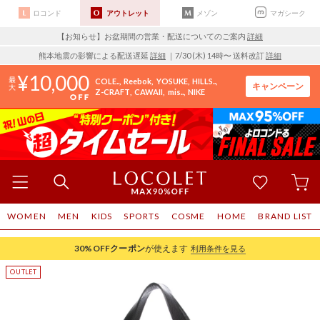
ロコンド
アウトレット
メゾン
マガシーク
【お知らせ】お盆期間の営業・配送についてのご案内
詳細
熊本地震の影響による配送遅延
詳細
｜7/30 (木) 14時〜 送料改訂
詳細
10,000
COLE..
Reebok
YOSUKE
HILLS..
キャンペーン
Z-CRAFT
CAWAII
mis..
NIKE
WOMEN
MEN
KIDS
SPORTS
COSME
HOME
BRAND LIST
30%OFF
クーポン
が使えます
利用条件を見る