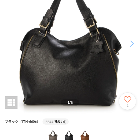
1
/
8
1
ブラック（ITH-6606）
FREE
残り2点