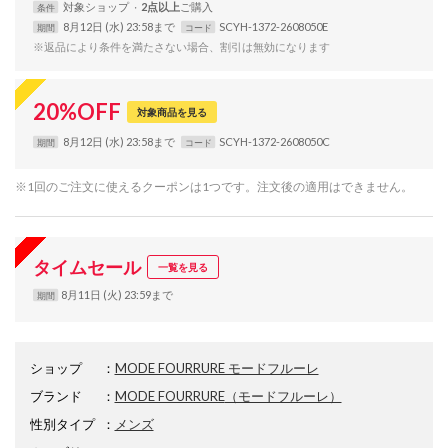
対象
ショップ
2点以上
条件
8月12日 (水) 23:58まで
SCYH-1372-2608050E
期間
コード
※返品により条件を満たさない場合、割引は無効になります
20
%
OFF
対象商品を見る
8月12日 (水) 23:58まで
SCYH-1372-2608050C
期間
コード
※1回のご注文に使えるクーポンは1つです。注文後の適用はできません。
タイムセール
一覧を見る
8月11日 (火) 23:59まで
期間
ショップ
：
MODE FOURRURE モードフルーレ
ブランド
：
MODE FOURRURE
（モードフルーレ）
性別タイプ
：
メンズ