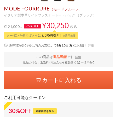
MODE FOURRURE
（モードフルーレ）
イタリア製本革サイドファスナートートバッグ （ブラック）
¥30,250
75%OFF
¥121,000
税込
クーポンを使えばさらに
9,075
円引き！
※適用条件
18時間36分55秒
以内
のお支払いで
8月10日(月)
にお届け
詳細
この商品は
返品可能
です
詳細
返品の場合：返送料 (同注文なら複数個でも) 一律￥660
カートに入れる
ご利用可能なクーポン
30
%
OFF
対象商品を見る