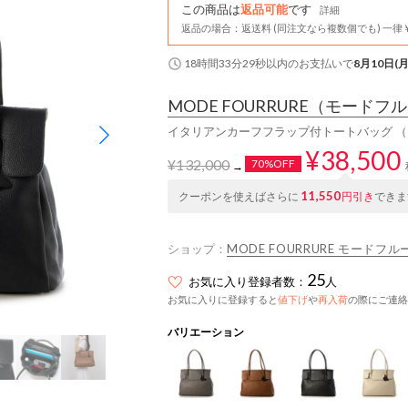
この商品は
返品可能
です
詳細
返品の場合：返送料 (同注文なら複数個でも) 一律￥
18時間33分28秒
以内
のお支払いで
8月10日(月
MODE FOURRURE
（モードフル
イタリアンカーフフラップ付トートバッグ 
¥38,500
¥132,000
70%OFF
→
11,550
クーポンを使えばさらに
円引き
できま
ショップ：
MODE FOURRURE モードフル
25
お気に入り登録者数：
人
お気に入りに登録すると
値下げ
や
再入荷
の際にご連絡
バリエーション