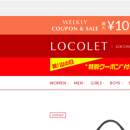
WEEKLY
¥
10
COUPON & SALE
LOCO
WOMEN
MEN
GIRLS
BOYS