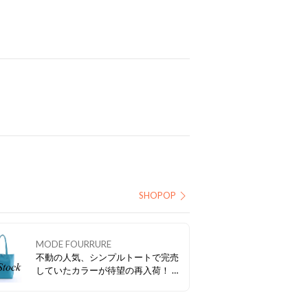
SHOPOP
MODE FOURRURE
不動の人気、シンプルトートで完売
していたカラーが待望の再入荷！ ど
んなコーデにも合わせやすいブラッ
クの他、差し色にぴったりなレッ