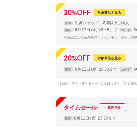
30
%
OFF
対象商品を見る
対象
ショップ
2点以上
条件
8月12日 (水) 23:58まで
S
期間
コード
※返品により条件を満たさない場合、割引は無
20
%
OFF
対象商品を見る
8月12日 (水) 23:58まで
S
期間
コード
※1回のご注文に使えるクーポンは1つです。注文後
タイムセール
一覧を見る
8月11日 (火) 23:59まで
期間