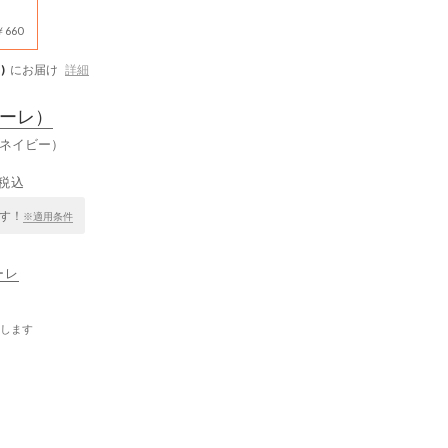
660
)
にお届け
詳細
ーレ）
（ネイビー）
税込
す！
※適用条件
ーレ
します