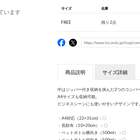
サイズ
在庫
ています
FREE
残り2点
商品説明
サイズ詳細
中はジッパー付き収納を挟んだ2つのコンパ
A4サイズも収納可能。
ビジネスシーンにも使いやすいデザインです
・A4対応（22×31cm)：〇
・長財布（10×20cm）：〇
・ペットボトル横向き（500ml）：〇
・ペットボトル縦向き（500ml）：〇