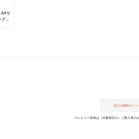
】 A4サ
ッグ。
もす
けるア
最大
2,000
ポイン
※レビュー投稿は（対象商品の）ご購入者のみ