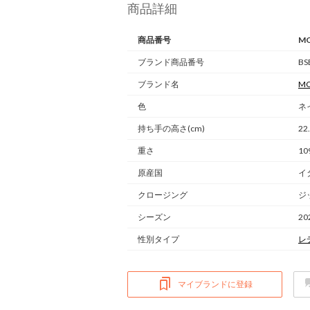
商品詳細
商品番号
MO
ブランド商品番号
BS
ブランド名
MO
色
ネ
持ち手の高さ(cm)
22
重さ
10
原産国
イ
クロージング
ジ
シーズン
20
性別タイプ
レ
マイブランドに登録