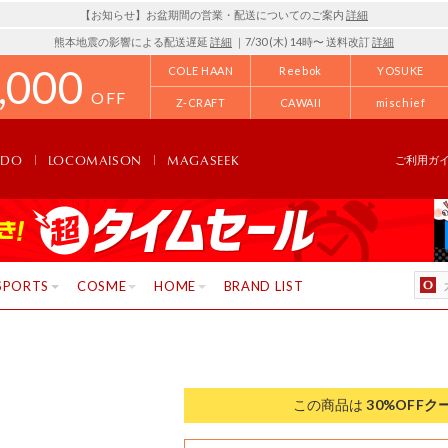
【お知らせ】お盆期間の営業・配送についてのご案内
詳細
熊本地震の影響による配送遅延
詳細
｜7/30 (木) 14時〜 送料改訂
詳細
,000
COLE HAAN
Reebok
YOSUKE
OFF
Z-CRAFT
CAWAII
mischief
NDO
LOCOMAISON
MAGASEEK
ご利用ガ
SPORTS
COSME
HOME
BRAND LIST
この商品は
30%OFF
ク