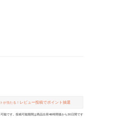
ド・ターコイズなどもおすすめです
よ！ 本革（牛革）なので使えば使う
ほどお気に入りになること間違いな
し！
レビュー投稿でポイント抽選
トが当たる！
可能です。投稿可能期間は商品出荷48時間後から30日間です