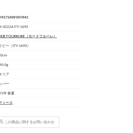
9272AW007442
B-0222A ITY-1693
DE FOURRURE
（モードフルーレ）
イビー（ITY-1693）
.0cm
90.0g
タリア
ッパー
25年 春夏
ディース
この商品に関するお問い合わせ