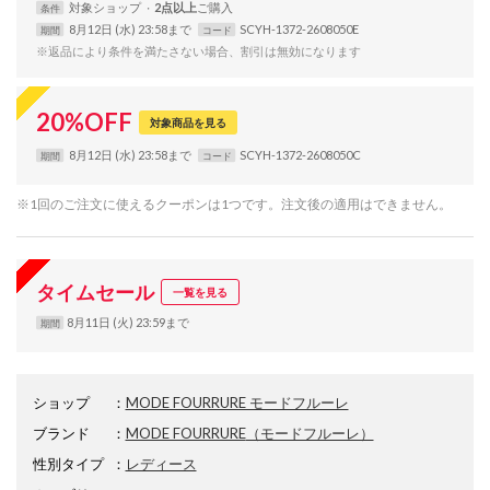
対象
ショップ
2点以上
条件
8月12日 (水) 23:58まで
SCYH-1372-2608050E
期間
コード
※返品により条件を満たさない場合、割引は無効になります
20
%
OFF
対象商品を見る
8月12日 (水) 23:58まで
SCYH-1372-2608050C
期間
コード
※1回のご注文に使えるクーポンは1つです。注文後の適用はできません。
タイムセール
一覧を見る
8月11日 (火) 23:59まで
期間
ショップ
：
MODE FOURRURE モードフルーレ
ブランド
：
MODE FOURRURE
（モードフルーレ）
性別タイプ
：
レディース