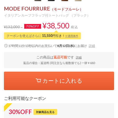
MODE FOURRURE
（モードフルーレ）
イタリアンカーフフラップ付トートバッグ （ブラック）
¥38,500
70%OFF
¥132,000
税込
クーポンを使えばさらに
11,550
円引き！
※適用条件
17時間11分13秒
以内
のお支払いで
8月12日(水)
にお届け
詳細
この商品は
返品可能
です
詳細
返品の場合：返送料 (同注文なら複数個でも) 一律￥660
カートに入れる
ご利用可能なクーポン
30
%
OFF
対象商品を見る