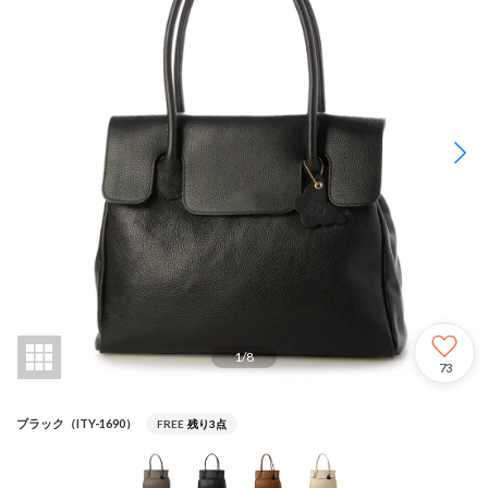
1
/
8
73
ブラック（ITY-1690）
FREE
残り3点