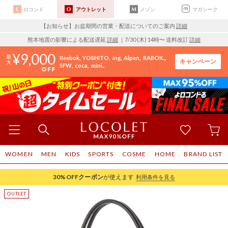
ロコンド
アウトレット
メゾン
マガシーク
【お知らせ】お盆期間の営業・配送についてのご案内
詳細
熊本地震の影響による配送遅延
詳細
｜7/30 (木) 14時〜 送料改訂
詳細
9,000
Reebok
YOSHITO
ing
Alpen
RABOK..
キャンペーン
SFW
coca
mini..
WOMEN
MEN
KIDS
SPORTS
COSME
HOME
BRAND LIST
30%OFF
クーポン
が使えます
利用条件を見る