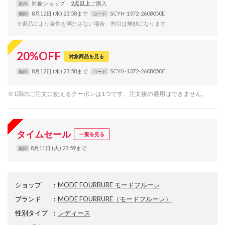
対象
ショップ
2点以上
条件
8月12日 (水) 23:58まで
SCYH-1372-2608050E
期間
コード
※返品により条件を満たさない場合、割引は無効になります
20
%
OFF
対象商品を見る
8月12日 (水) 23:58まで
SCYH-1372-2608050C
期間
コード
※1回のご注文に使えるクーポンは1つです。注文後の適用はできません。
タイムセール
一覧を見る
8月11日 (火) 23:59まで
期間
ショップ
：
MODE FOURRURE モードフルーレ
ブランド
：
MODE FOURRURE
（モードフルーレ）
性別タイプ
：
レディース