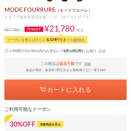
MODE FOURRURE
（モードフルーレ）
イタリア製本革馬毛巾着バッグ （ホワイトゼブラ）
¥21,780
75%OFF
¥87,780
税込
クーポンを使えばさらに
6,534
円引き！
※適用条件
17時間55分26秒
以内
のお支払いで
8月10日(月)
にお届け
詳細
この商品は
返品可能
です
詳細
返品の場合：返送料 (同注文なら複数個でも) 一律￥660
カートに入れる
ご利用可能なクーポン
30
%
OFF
対象商品を見る