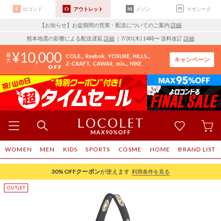
ロコンド
アウトレット
メゾン
マガシーク
【お知らせ】お盆期間の営業・配送についてのご案内
詳細
熊本地震の影響による配送遅延
詳細
｜7/30 (木) 14時〜 送料改訂
詳細
10,000
COLE..
Reebok
YOSUKE
HILLS..
キャンペーン
Z-CRAFT
CAWAII
mis..
NIKE
WOMEN
MEN
KIDS
SPORTS
COSME
HOME
BRAND LIST
30%OFF
クーポン
が使えます
利用条件を見る