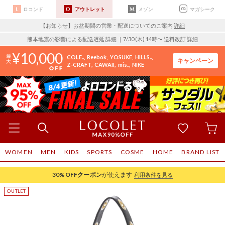
ロコンド
アウトレット
メゾン
マガシーク
【お知らせ】お盆期間の営業・配送についてのご案内
詳細
熊本地震の影響による配送遅延
詳細
｜7/30 (木) 14時〜 送料改訂
詳細
10,000
COLE..
Reebok
YOSUKE
HILLS..
キャンペーン
Z-CRAFT
CAWAII
mis..
NIKE
WOMEN
MEN
KIDS
SPORTS
COSME
HOME
BRAND LIST
30%OFF
クーポン
が使えます
利用条件を見る