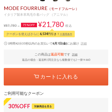
MODE FOURRURE
（モードフルーレ）
イタリア製本革馬毛巾着バッグ （アニマル）
¥21,780
75%OFF
¥87,780
税込
クーポンを使えばさらに
6,534
円引き！
※適用条件
1時間42分35秒
以内
のお支払いで
8月7日(金)
にお届け
詳細
この商品は
返品可能
です
詳細
返品の場合：返送料 (同注文なら複数個でも) 一律￥660
カートに入れる
ご利用可能なクーポン
30
%
OFF
対象商品を見る