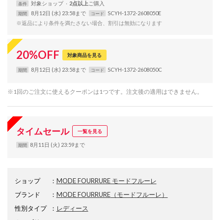
対象
ショップ
2点以上
条件
8月12日 (水) 23:58まで
SCYH-1372-2608050E
期間
コード
※返品により条件を満たさない場合、割引は無効になります
20
%
OFF
対象商品を見る
8月12日 (水) 23:58まで
SCYH-1372-2608050C
期間
コード
※1回のご注文に使えるクーポンは1つです。注文後の適用はできません。
タイムセール
一覧を見る
8月11日 (火) 23:59まで
期間
ショップ
：
MODE FOURRURE モードフルーレ
ブランド
：
MODE FOURRURE
（モードフルーレ）
性別タイプ
：
レディース