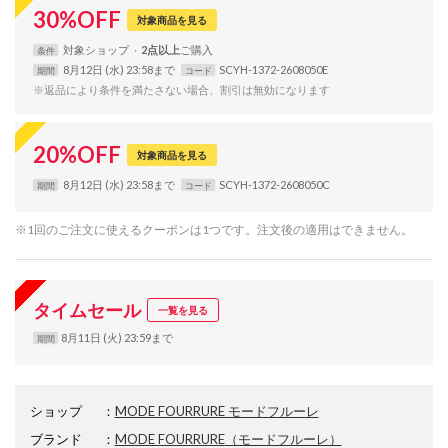
30
%
OFF
対象商品を見る
対象
ショップ
2点以上
条件
8月12日 (水) 23:58まで
SCYH-1372-2608050E
期間
コード
※返品により条件を満たさない場合、割引は無効になります
20
%
OFF
対象商品を見る
8月12日 (水) 23:58まで
SCYH-1372-2608050C
期間
コード
※1回のご注文に使えるクーポンは1つです。注文後の適用はできません。
タイムセール
一覧を見る
8月11日 (火) 23:59まで
期間
ショップ
：
MODE FOURRURE モードフルーレ
ブランド
：
MODE FOURRURE
（モードフルーレ）