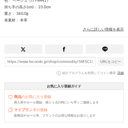
色
： ベージュ（ITI-8441）
持ち手の高さ(cm)
： 23.0cm
重さ
： 360.0g
表素材
： 本革
さらに詳しい情報を表示
URLをコピー
紹介プログラムを利用してコイン獲得
詳細
お気に入り登録ガイド
商品
のお気に入り登録
再入荷やセール開始、残り１点の時にいち早くご連絡します
マイブランド
の登録
新商品やセール等、ブランドのお得な情報をお送りします