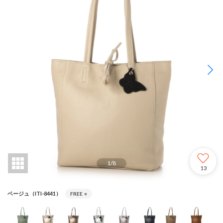
1
/
8
13
ベージュ（ITI-8441）
FREE
○