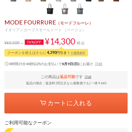
MODE FOURRURE
（モードフルーレ）
イタリアンカーフスモールトート （ベージュ）
¥14,300
76%OFF
¥60,500
税込
クーポンを使えばさらに
4,290
円引き！
※適用条件
8時間25分47秒
以内
のお支払いで
8月9日(日)
にお届け
詳細
この商品は
返品可能
です
詳細
返品の場合：返送料 (同注文なら複数個でも) 一律￥660
カートに入れる
ご利用可能なクーポン