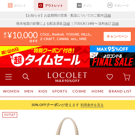
ロコンド
アウトレット
メゾン
マガシーク
【お知らせ】お盆期間の営業・配送についてのご案内
詳細
熊本地震の影響による配送遅延
詳細
｜7/30 (木) 14時〜 送料改訂
詳細
10,000
COLE..
Reebok
YOSUKE
HILLS..
キャンペーン
Z-CRAFT
CAWAII
mis..
NIKE
WOMEN
MEN
KIDS
SPORTS
COSME
HOME
BRAND LIST
30%OFF
クーポン
が使えます
利用条件を見る