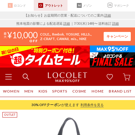
ロコンド
アウトレット
メゾン
マガシーク
【お知らせ】お盆期間の営業・配送についてのご案内
詳細
熊本地震の影響による配送遅延
詳細
｜7/30 (木) 14時〜 送料改訂
詳細
10,000
COLE..
Reebok
YOSUKE
HILLS..
キャンペーン
Z-CRAFT
CAWAII
mis..
NIKE
WOMEN
MEN
KIDS
SPORTS
COSME
HOME
BRAND LIST
30%OFF
クーポン
が使えます
利用条件を見る