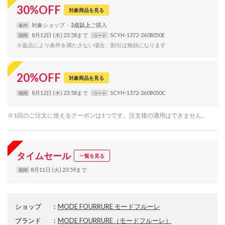
30
%
OFF
対象商品を見る
対象
ショップ
2点以上
条件
8月12日 (水) 23:58まで
SCYH-1372-2608050E
期間
コード
※返品により条件を満たさない場合、割引は無効になります
20
%
OFF
対象商品を見る
8月12日 (水) 23:58まで
SCYH-1372-2608050C
期間
コード
※1回のご注文に使えるクーポンは1つです。注文後の適用はできません。
タイムセール
一覧を見る
8月11日 (火) 23:59まで
期間
ショップ
：
MODE FOURRURE モードフルーレ
ブランド
：
MODE FOURRURE
（モードフルーレ）