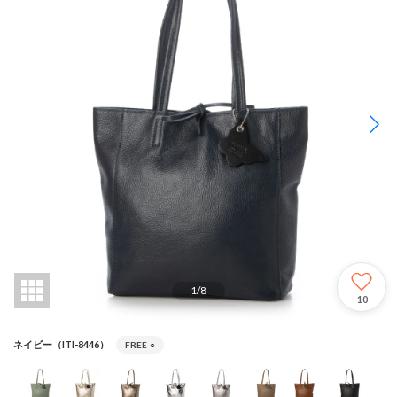
1
/
8
10
ネイビー（ITI-8446）
FREE
○