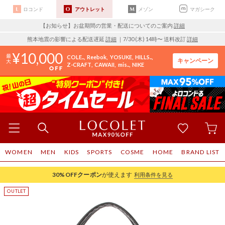
ロコンド
アウトレット
メゾン
マガシーク
【お知らせ】お盆期間の営業・配送についてのご案内
詳細
熊本地震の影響による配送遅延
詳細
｜7/30 (木) 14時〜 送料改訂
詳細
10,000
COLE..
Reebok
YOSUKE
HILLS..
キャンペーン
Z-CRAFT
CAWAII
mis..
NIKE
WOMEN
MEN
KIDS
SPORTS
COSME
HOME
BRAND LIST
30%OFF
クーポン
が使えます
利用条件を見る