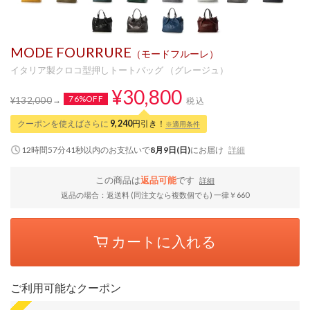
MODE FOURRURE
（モードフルーレ）
イタリア製クロコ型押しトートバッグ （グレージュ）
¥30,800
76%OFF
¥132,000
税込
クーポンを使えばさらに
9,240
円引き！
※適用条件
12時間57分40秒
以内
のお支払いで
8月9日(日)
にお届け
詳細
この商品は
返品可能
です
詳細
返品の場合：返送料 (同注文なら複数個でも) 一律￥660
カートに入れる
ご利用可能なクーポン