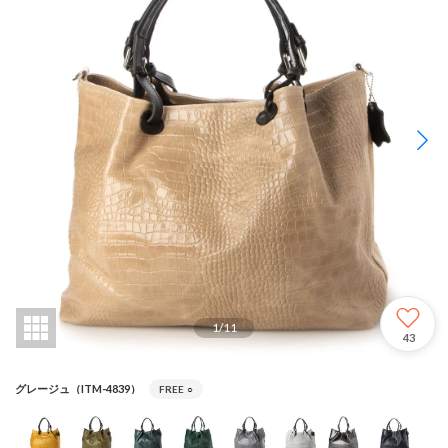
1
/
11
43
グレージュ（ITM-4839）
FREE
○