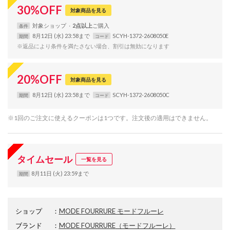
30
%
OFF
対象商品を見る
対象
ショップ
2点以上
条件
8月12日 (水) 23:58まで
SCYH-1372-2608050E
期間
コード
※返品により条件を満たさない場合、割引は無効になります
20
%
OFF
対象商品を見る
8月12日 (水) 23:58まで
SCYH-1372-2608050C
期間
コード
※1回のご注文に使えるクーポンは1つです。注文後の適用はできません。
タイムセール
一覧を見る
8月11日 (火) 23:59まで
期間
ショップ
：
MODE FOURRURE モードフルーレ
ブランド
：
MODE FOURRURE
（モードフルーレ）