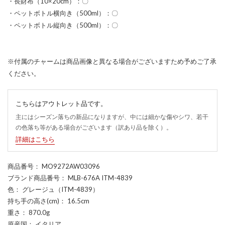
・長財布（10×20cm）：〇
・ペットボトル横向き（500ml）：〇
・ペットボトル縦向き（500ml）：〇
※付属のチャームは商品画像と異なる場合がございますため予めご了承
ください。
こちらはアウトレット品です。
主にはシーズン落ちの新品になりますが、中には細かな傷やシワ、若干
の色落ち等がある場合がございます（訳あり品を除く）。
詳細はこちら
商品番号
： MO9272AW03096
ブランド商品番号
： MLB-676A ITM-4839
色
： グレージュ（ITM-4839）
持ち手の高さ(cm)
： 16.5cm
重さ
： 870.0g
原産国
： イタリア