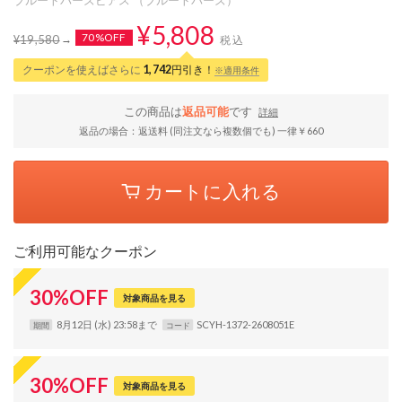
¥5,808
70%OFF
¥19,580
税込
クーポンを使えばさらに
1,742
円引き！
※適用条件
この商品は
返品可能
です
詳細
返品の場合：返送料 (同注文なら複数個でも) 一律￥660
カートに入れる
ご利用可能なクーポン
30
%
OFF
対象商品を見る
8月12日 (水) 23:58まで
SCYH-1372-2608051E
期間
コード
30
%
OFF
対象商品を見る