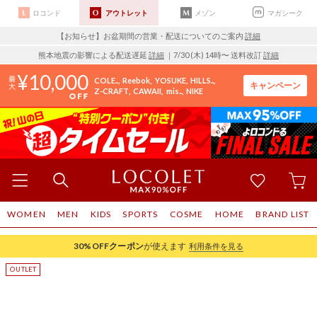
ロコンド
アウトレット
メゾン
マガシーク
【お知らせ】お盆期間の営業・配送についてのご案内
詳細
熊本地震の影響による配送遅延
詳細
｜7/30 (木) 14時〜 送料改訂
詳細
10,000
COLE..
Reebok
YOSUKE
HILLS..
キャンペーン
Z-CRAFT
CAWAII
mis..
NIKE
WOMEN
MEN
KIDS
SPORTS
COSME
HOME
BRAND LIST
30%OFF
クーポン
が使えます
利用条件を見る