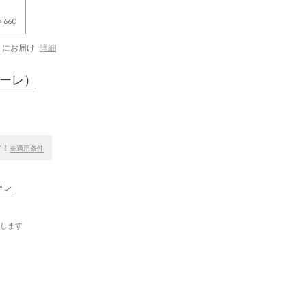
660
にお届け
詳細
ーレ）
す！
※適用条件
ーレ
します