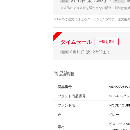
8月12日 (水) 23:58まで
S
期間
コード
※返品により条件を満たさない場合、割引は無
※1回のご注文に使えるクーポンは1つです。注文後
タイムセール
一覧を見る
8月11日 (火) 23:59まで
期間
商品詳細
商品番号
MO9272EW0
ブランド商品番号
ML-9408 グ
ブランド名
MODE FOUR
色
グレー
ビスコース5
素材
ト18%／ルレ