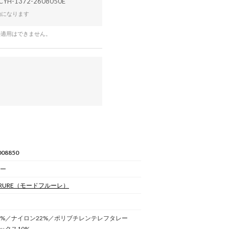
CYH-1372-2608050E
効になります
の適用はできません。
08850
レー
RURE
（モードフルーレ）
0%／ナイロン22%／ポリブチレンテレフタレー
ックス10%