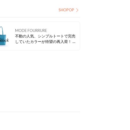
SHOPOP
MODE FOURRURE
不動の人気、シンプルトートで完売
していたカラーが待望の再入荷！ ど
んなコーデにも合わせやすいブラッ
クの他、差し色にぴったりなレッ
ド・ターコイズなどもおすすめです
よ！ 本革（牛革）なので使えば使う
ほどお気に入りになること間違いな
し！