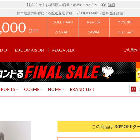
【お知らせ】お盆期間の営業・配送についてのご案内
詳細
熊本地震の影響による配送遅延
詳細
｜7/30 (木) 14時〜 送料改訂
詳細
,000
COLE HAAN
Reebok
YOSUKE
OFF
Z-CRAFT
CAWAII
mischief
NDO
LOCOMAISON
MAGASEEK
ご利用ガ
SPORTS
COSME
HOME
BRAND LIST
この商品は
30%OFF
ク