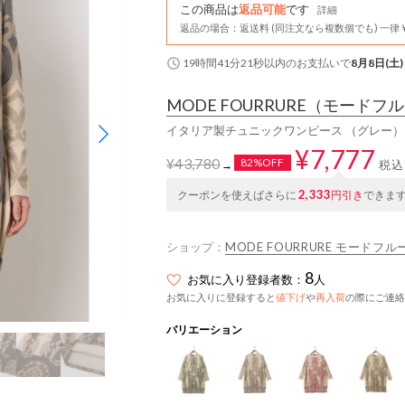
この商品は
返品可能
です
詳細
返品の場合：返送料 (同注文なら複数個でも) 一律￥
19時間41分20秒
以内
のお支払いで
8月8日(土)
MODE FOURRURE
（モードフル
イタリア製チュニックワンピース （グレー）
¥7,777
¥43,780
82%OFF
税込
→
2,333
クーポンを使えばさらに
円引き
できま
ショップ：
MODE FOURRURE モードフル
8
お気に入り登録者数：
人
お気に入りに登録すると
値下げ
や
再入荷
の際にご連絡
バリエーション