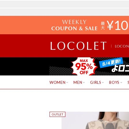
WEEKLY
¥
10
COUPON & SALE
LOCO
WOMEN
MEN
GIRLS
BOYS