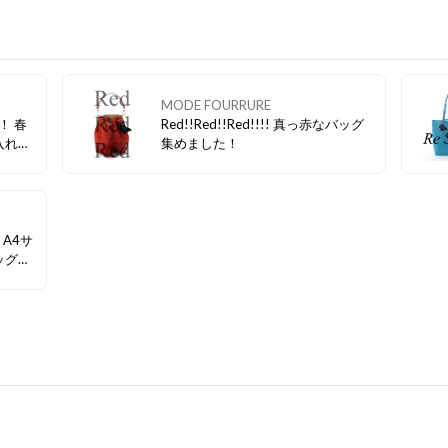
MODE FOURRURE
！ 春
Red!!Red!!Red!!!! 真っ赤なバッグ
入れて
集めました！
】 A4サ
ッグ。
もす
けるア