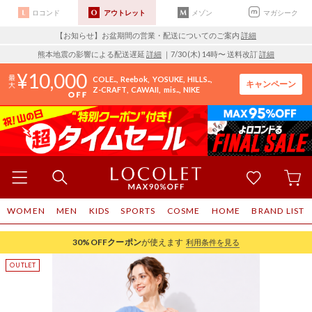
ロコンド
アウトレット
メゾン
マガシーク
【お知らせ】お盆期間の営業・配送についてのご案内
詳細
熊本地震の影響による配送遅延
詳細
｜7/30 (木) 14時〜 送料改訂
詳細
10,000
COLE..
Reebok
YOSUKE
HILLS..
キャンペーン
Z-CRAFT
CAWAII
mis..
NIKE
WOMEN
MEN
KIDS
SPORTS
COSME
HOME
BRAND LIST
30%OFF
クーポン
が使えます
利用条件を見る