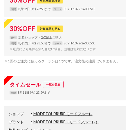
30
%
OFF
対象商品を見る
8月12日 (水) 23:58まで
SCYH-1372-2608051E
期間
コード
30
%
OFF
対象商品を見る
対象
ショップ
2点以上
条件
8月12日 (水) 23:58まで
SCYH-1372-2608050E
期間
コード
※返品により条件を満たさない場合、割引は無効になります
※1回のご注文に使えるクーポンは1つです。注文後の適用はできません。
タイムセール
一覧を見る
8月11日 (火) 23:59まで
期間
ショップ
：
MODE FOURRURE モードフルーレ
ブランド
：
MODE FOURRURE
（モードフルーレ）
性別タイプ
：
レディース