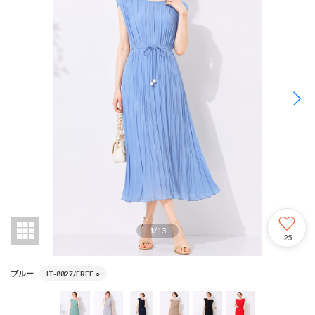
1
/
13
25
ブルー
IT-8827/FREE
○