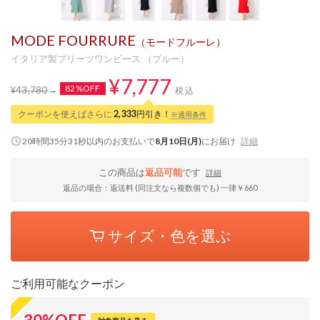
MODE FOURRURE
（モードフルーレ）
イタリア製プリーツワンピース （ブルー）
¥7,777
82%OFF
¥43,780
税込
クーポンを使えばさらに
2,333
円引き！
※適用条件
20時間35分30秒
以内
のお支払いで
8月10日(月)
にお届け
詳細
この商品は
返品可能
です
詳細
返品の場合：返送料 (同注文なら複数個でも) 一律￥660
サイズ・色を選ぶ
ご利用可能なクーポン