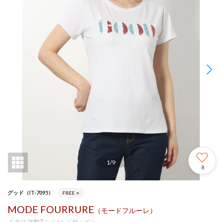
1
/
9
8
グッド（IT-7095）
FREE
○
MODE FOURRURE
（モードフルーレ）
イタリア製Tシャツ （グッド）