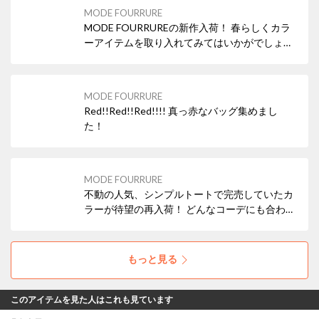
MODE FOURRURE
MODE FOURRUREの新作入荷！ 春らしくカラ
ーアイテムを取り入れてみてはいかがでしょう
か？
MODE FOURRURE
Red!!Red!!Red!!!! 真っ赤なバッグ集めまし
た！
MODE FOURRURE
不動の人気、シンプルトートで完売していたカ
ラーが待望の再入荷！ どんなコーデにも合わせ
やすいブラックの他、差し色にぴったりなレッ
ド・ターコイズなどもおすすめですよ！ 本革
（牛革）なので使えば使うほどお気に入りにな
もっと見る
ること間違いなし！
このアイテムを見た人はこれも見ています