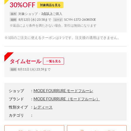
30
%
OFF
対象商品を見る
対象
ショップ
2点以上
条件
8月12日 (水) 23:58まで
SCYH-1372-2608050E
期間
コード
※返品により条件を満たさない場合、割引は無効になります
※1回のご注文に使えるクーポンは1つです。注文後の適用はできません。
タイムセール
一覧を見る
8月11日 (火) 23:59まで
期間
ショップ
：
MODE FOURRURE モードフルーレ
ブランド
：
MODE FOURRURE
（モードフルーレ）
性別タイプ
：
レディース
カテゴリ
：