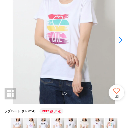
1
/
9
23
ラブハート（IT-7254）
FREE
残り1点