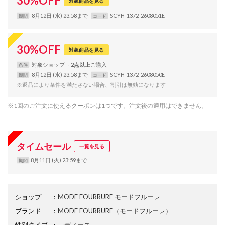
30
%
OFF
対象商品を見る
8月12日 (水) 23:58まで
SCYH-1372-2608051E
期間
コード
30
%
OFF
対象商品を見る
対象
ショップ
2点以上
条件
8月12日 (水) 23:58まで
SCYH-1372-2608050E
期間
コード
※返品により条件を満たさない場合、割引は無効になります
※1回のご注文に使えるクーポンは1つです。注文後の適用はできません。
タイムセール
一覧を見る
8月11日 (火) 23:59まで
期間
ショップ
：
MODE FOURRURE モードフルーレ
ブランド
：
MODE FOURRURE
（モードフルーレ）
性別タイプ
：
レディース