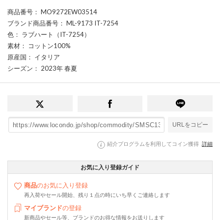
商品番号
： MO9272EW03514
ブランド商品番号
： ML-9173 IT-7254
色
： ラブハート（IT-7254）
素材
： コットン100%
原産国
： イタリア
シーズン
： 2023年 春夏
URLをコピー
紹介プログラムを利用してコイン獲得
詳細
お気に入り登録ガイド
商品
のお気に入り登録
再入荷やセール開始、残り１点の時にいち早くご連絡します
マイブランド
の登録
新商品やセール等、ブランドのお得な情報をお送りします