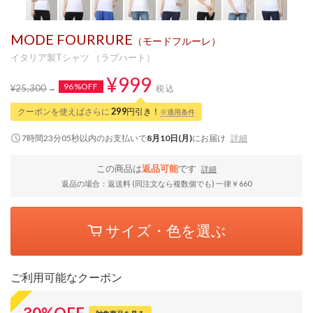
MODE FOURRURE
（モードフルーレ）
イタリア製Tシャツ （ラブハート）
¥999
96%OFF
¥25,300
税込
クーポンを使えばさらに
299
円引き！
※適用条件
7時間23分04秒
以内
のお支払いで
8月10日(月)
にお届け
詳細
この商品は
返品可能
です
詳細
返品の場合：返送料 (同注文なら複数個でも) 一律￥660
サイズ・色を選ぶ
ご利用可能なクーポン