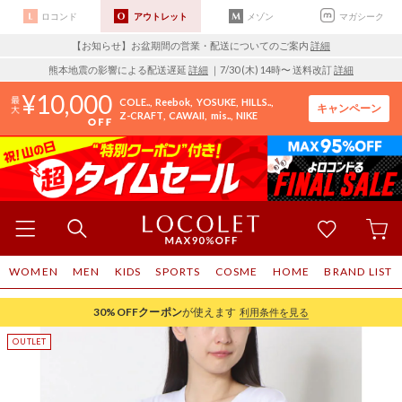
ロコンド
アウトレット
メゾン
マガシーク
【お知らせ】お盆期間の営業・配送についてのご案内
詳細
熊本地震の影響による配送遅延
詳細
｜7/30 (木) 14時〜 送料改訂
詳細
10,000
COLE..
Reebok
YOSUKE
HILLS..
キャンペーン
Z-CRAFT
CAWAII
mis..
NIKE
WOMEN
MEN
KIDS
SPORTS
COSME
HOME
BRAND LIST
30%OFF
クーポン
が使えます
利用条件を見る