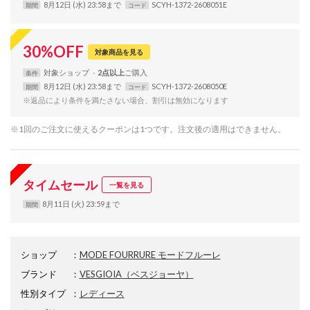
8月12日 (水) 23:58まで
SCYH-1372-2608051E
期間
コード
30
%
OFF
対象商品を見る
対象
ショップ
2点以上
条件
8月12日 (水) 23:58まで
SCYH-1372-2608050E
期間
コード
※返品により条件を満たさない場合、割引は無効になります
※1回のご注文に使えるクーポンは1つです。注文後の適用はできません。
タイムセール
一覧を見る
8月11日 (火) 23:59まで
期間
ショップ
：
MODE FOURRURE モードフルーレ
ブランド
：
VESGIOIA
（ベスジョーヤ）
性別タイプ
：
レディース