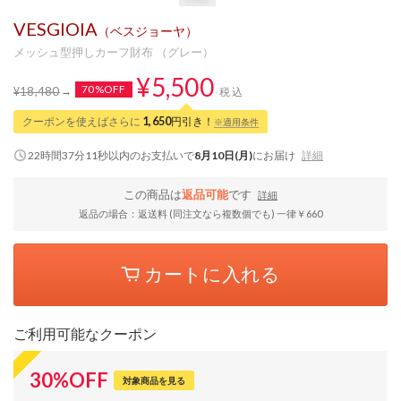
VESGIOIA
（ベスジョーヤ）
メッシュ型押しカーフ財布 （グレー）
¥5,500
70%OFF
¥18,480
税込
クーポンを使えばさらに
1,650
円引き！
※適用条件
22時間37分10秒
以内
のお支払いで
8月10日(月)
にお届け
詳細
この商品は
返品可能
です
詳細
返品の場合：返送料 (同注文なら複数個でも) 一律￥660
カートに入れる
ご利用可能なクーポン
30
%
OFF
対象商品を見る