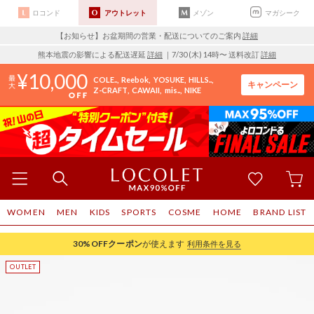
ロコンド
アウトレット
メゾン
マガシーク
【お知らせ】お盆期間の営業・配送についてのご案内
詳細
熊本地震の影響による配送遅延
詳細
｜7/30 (木) 14時〜 送料改訂
詳細
10,000
COLE..
Reebok
YOSUKE
HILLS..
キャンペーン
Z-CRAFT
CAWAII
mis..
NIKE
WOMEN
MEN
KIDS
SPORTS
COSME
HOME
BRAND LIST
30%OFF
クーポン
が使えます
利用条件を見る