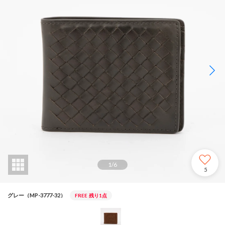
1
/
6
5
グレー（MP-3777-32）
FREE
残り1点