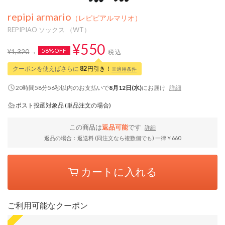
repipi armario
（レピピアルマリオ）
REPIPIAO ソックス （WT）
¥550
58%OFF
¥1,320
税込
クーポンを使えばさらに
82
円引き！
※適用条件
20時間58分56秒
以内
のお支払いで
8月12日(水)
にお届け
詳細
ポスト投函対象品 (単品注文の場合)
この商品は
返品可能
です
詳細
返品の場合：返送料 (同注文なら複数個でも) 一律￥660
カートに入れる
ご利用可能なクーポン