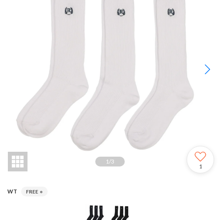
1
/
3
1
WT
FREE
○