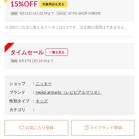
15
%
OFF
対象商品を見る
8月11日 (火) 23:59まで
SCYH-SHOP-H0807B
期間
コード
※1回のご注文に使えるクーポンは1つです。注文後の適用はできません。
タイムセール
一覧を見る
8月17日 (月) 23:59まで
期間
ショップ
：
ニッキー
ブランド
：
repipi armario
（レピピアルマリオ）
性別タイプ
：
キッズ
カテゴリ
：
お気に入り登録
マイブランド登録