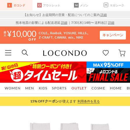
ロコンド
アウトレット
メゾン
マガシーク
【お知らせ】お盆期間の営業・配送についてのご案内
詳細
熊本地震の影響による配送遅延
詳細
｜7/30 (木) 14時〜 送料改訂
詳細
10,000
COLE..
Reebok
YOSUKE
HILLS..
キャンペーン
Z-CRAFT
CAWAII
mis..
NIKE
WOMEN
MEN
KIDS
SPORTS
OUTLET
COSME
HOME
B
15%OFF
クーポン
が使えます
利用条件を見る