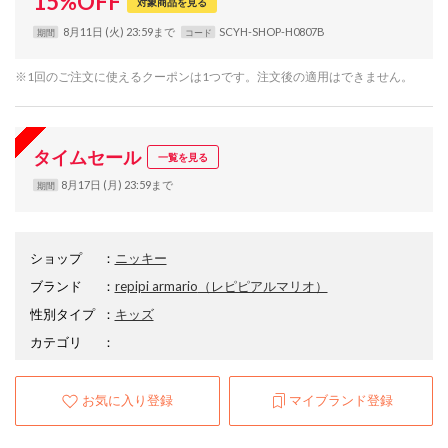
15
%
OFF
対象商品を見る
8月11日 (火) 23:59まで
SCYH-SHOP-H0807B
期間
コード
※1回のご注文に使えるクーポンは1つです。注文後の適用はできません。
タイムセール
一覧を見る
8月17日 (月) 23:59まで
期間
ショップ
：
ニッキー
ブランド
：
repipi armario
（レピピアルマリオ）
性別タイプ
：
キッズ
カテゴリ
：
お気に入り登録
マイブランド登録