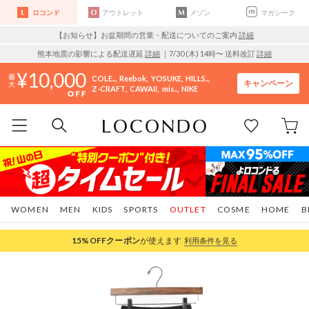
ロコンド
アウトレット
メゾン
マガシーク
【お知らせ】お盆期間の営業・配送についてのご案内
詳細
熊本地震の影響による配送遅延
詳細
｜7/30 (木) 14時〜 送料改訂
詳細
10,000
COLE..
Reebok
YOSUKE
HILLS..
キャンペーン
Z-CRAFT
CAWAII
mis..
NIKE
WOMEN
MEN
KIDS
SPORTS
OUTLET
COSME
HOME
B
15%OFF
クーポン
が使えます
利用条件を見る