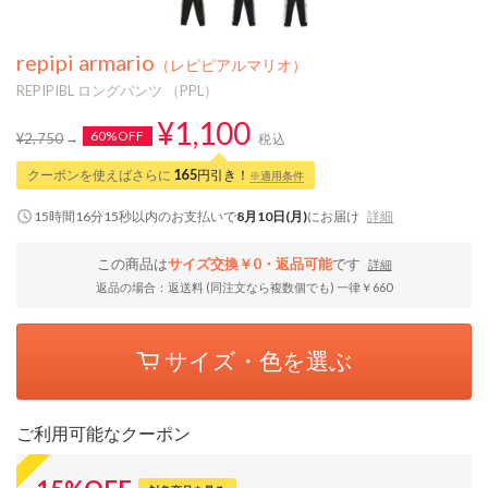
repipi armario
（レピピアルマリオ）
REPIPIBL ロングパンツ （PPL）
¥1,100
60%OFF
¥2,750
税込
クーポンを使えばさらに
165
円引き！
※適用条件
15時間16分14秒
以内
のお支払いで
8月10日(月)
にお届け
詳細
この商品は
サイズ交換￥0・返品可能
です
詳細
返品の場合：返送料 (同注文なら複数個でも) 一律￥660
サイズ・色を選ぶ
ご利用可能なクーポン