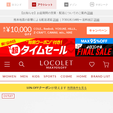
ロコンド
アウトレット
メゾン
マガシーク
【お知らせ】お盆期間の営業・配送についてのご案内
詳細
熊本地震の影響による配送遅延
詳細
｜7/30 (木) 14時〜 送料改訂
詳細
10,000
COLE..
Reebok
YOSUKE
HILLS..
キャンペーン
Z-CRAFT
CAWAII
mis..
NIKE
WOMEN
MEN
KIDS
SPORTS
COSME
HOME
BRAND LIST
10%OFF
クーポン
が使えます
利用条件を見る