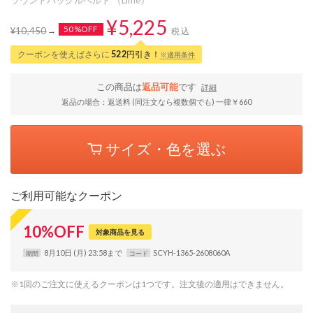
¥5,225
50%OFF
¥10,450
税込
クーポンを使えばさらに
522
円引き！
※適用条件
この商品は
返品可能
です
詳細
返品の場合：返送料 (同注文なら複数個でも) 一律￥660
サイズ・色を選ぶ
ご利用可能なクーポン
10
%
OFF
対象商品を見る
8月10日 (月) 23:58まで
SCYH-1365-2608060A
期間
コード
※1回のご注文に使えるクーポンは1つです。注文後の適用はできません。