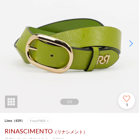
1
/
2
5
Lime（439）
Free/FREE
×
RINASCIMENTO
（リナシメント）
ラウンドバックルベルト （Lime）