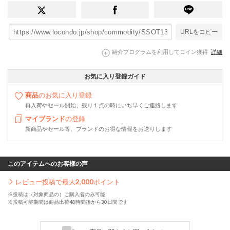
URLをコピー
紹介プログラムを利用してコイン獲得
詳細
お気に入り登録ガイド
商品
のお気に入り登録
再入荷やセール開始、残り１点の時にいち早くご連絡します
マイブランド
の登録
新商品やセール等、ブランドのお得な情報をお送りします
このアイテムへのお客様の声
レビュー投稿で最大
2,000
ポイント
※投稿は（対象商品の）ご購入者のみ可能
※投稿可能期間は商品出荷48時間後から30日間です