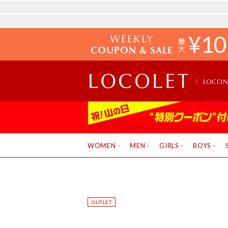
WEEKLY
¥
10
COUPON & SALE
LOCO
WOMEN
MEN
GIRLS
BOYS