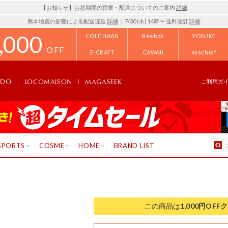
【お知らせ】お盆期間の営業・配送についてのご案内
詳細
熊本地震の影響による配送遅延
詳細
｜7/30 (木) 14時〜 送料改訂
詳細
,000
COLE HAAN
Reebok
YOSUKE
OFF
Z-CRAFT
CAWAII
mischief
NDO
LOCOMAISON
MAGASEEK
ご利用ガ
SPORTS
COSME
HOME
BRAND LIST
この商品は
1,000円OFF
ク