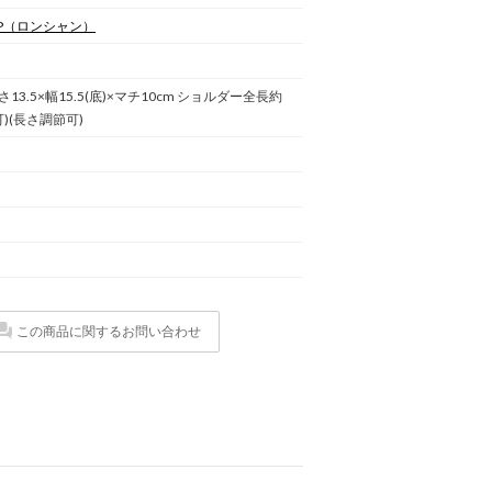
P
（ロンシャン）
）
3.5×幅15.5(底)×マチ10cm ショルダー全長約
可)(長さ調節可)
この商品に関するお問い合わせ