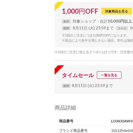
1,000
円
OFF
対象商品を見る
対象
ショップ
合計
10,000円以上
条件
8月11日 (火) 23:59まで
S
期間
コード
※1回のご注文につき1,000円OFFになります。
※返品により条件を満たさない場合、割引は無
※1回のご注文に使えるクーポンは1つです。注文後
タイムセール
一覧を見る
8月11日 (火) 23:59まで
期間
商品詳細
商品番号
LO3432AW0
ブランド商品番号
10212hde018