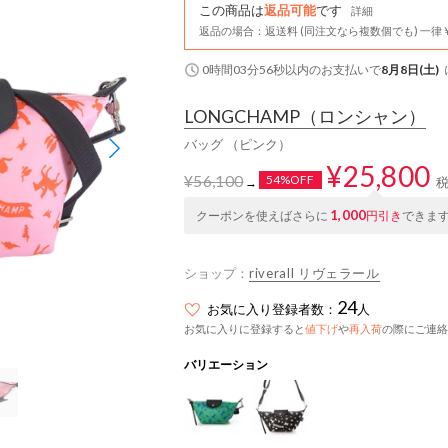
この商品は
返品可能
です
詳細
返品の場合：返送料 (同注文なら複数個でも) 一律￥
0時間03分56秒
以内
のお支払いで
8月8日(土)
LONGCHAMP
（ロンシャン）
バッグ （ピンク）
¥25,800
¥56,100
54%OFF
→
1,000
クーポンを使えばさらに
円引き
できま
ショップ：
riverall リヴェラール
24
お気に入り登録者数：
人
お気に入りに登録すると
値下げ
や
再入荷
の際にご連絡
バリエーション