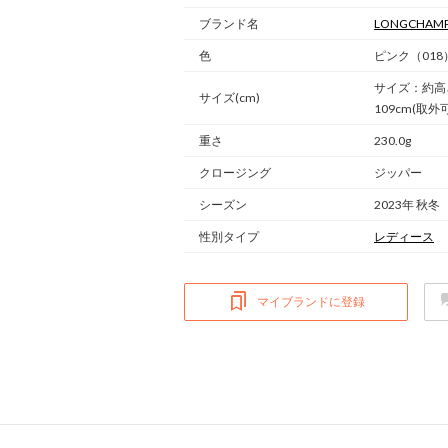
ブランド名
LONGCHAM
色
ピンク（018
サイズ：約高さ1
サイズ(cm)
109cm(取外
重さ
230.0g
クロージング
ジッパー
シーズン
2023年 秋冬
性別タイプ
レディース
マイブランドに登録