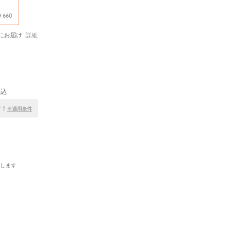
660
にお届け
詳細
税込
す！
※適用条件
します