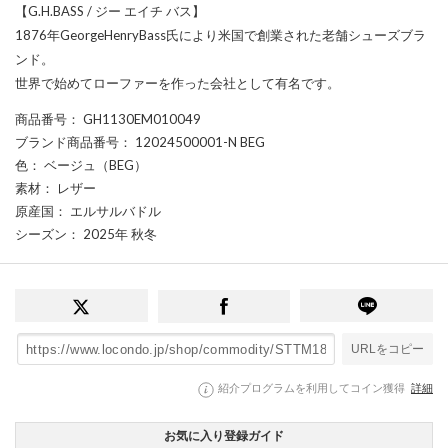
【G.H.BASS / ジー エイチ バス】
1876年GeorgeHenryBass氏により米国で創業された老舗シューズブラ
ンド。
世界で始めてローファーを作った会社として有名です。
商品番号
： GH1130EM010049
ブランド商品番号
： 12024500001-N BEG
色
： ベージュ（BEG）
素材
： レザー
原産国
： エルサルバドル
シーズン
： 2025年 秋冬
URLをコピー
紹介プログラムを利用してコイン獲得
詳細
お気に入り登録ガイド