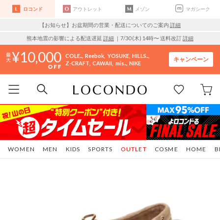
ロコンド
アウトレット
メゾン
マガシーク
【お知らせ】お盆期間の営業・配送についてのご案内
詳細
熊本地震の影響による配送遅延
詳細
｜7/30 (木) 14時〜 送料改訂
詳細
10,000
COLE..
Reebok
YOSUKE
HILLS..
キャンペーン
Z-CRAFT
CAWAII
mis..
NIKE
WOMEN
MEN
KIDS
SPORTS
OUTLET
COSME
HOME
B