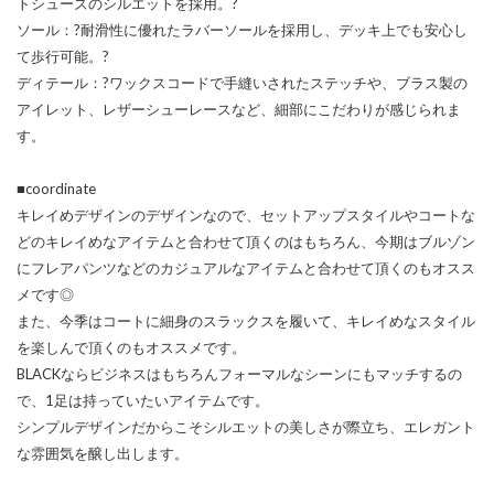
トシューズのシルエットを採用。?
ソール：?耐滑性に優れたラバーソールを採用し、デッキ上でも安心し
て歩行可能。?
ディテール：?ワックスコードで手縫いされたステッチや、ブラス製の
アイレット、レザーシューレースなど、細部にこだわりが感じられま
す。
■coordinate
キレイめデザインのデザインなので、セットアップスタイルやコートな
どのキレイめなアイテムと合わせて頂くのはもちろん、今期はブルゾン
にフレアパンツなどのカジュアルなアイテムと合わせて頂くのもオスス
メです◎
また、今季はコートに細身のスラックスを履いて、キレイめなスタイル
を楽しんで頂くのもオススメです。
BLACKならビジネスはもちろんフォーマルなシーンにもマッチするの
で、1足は持っていたいアイテムです。
シンプルデザインだからこそシルエットの美しさが際立ち、エレガント
な雰囲気を醸し出します。