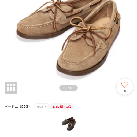
1
/
1
0
ベージュ（BEG）
8/3S
×
9/3L
残り1点