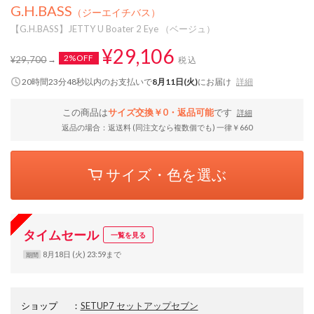
G.H.BASS
（ジーエイチバス）
【G.H.BASS】JETTY U Boater 2 Eye （ベージュ）
¥29,106
2%OFF
¥29,700
税込
20時間23分48秒
以内
のお支払いで
8月11日(火)
にお届け
詳細
この商品は
サイズ交換￥0・返品可能
です
詳細
返品の場合：返送料 (同注文なら複数個でも) 一律￥660
サイズ・色を選ぶ
タイムセール
一覧を見る
8月18日 (火) 23:59まで
期間
ショップ
：
SETUP7 セットアップセブン