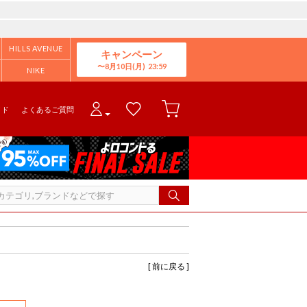
HILLS AVENUE
キャンペーン
8月10日(月)
NIKE
イド
よくあるご質問
[ 前に戻る ]