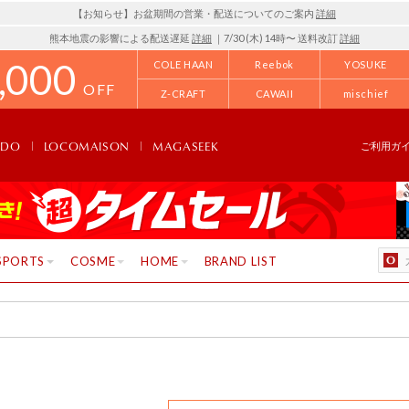
【お知らせ】お盆期間の営業・配送についてのご案内
詳細
熊本地震の影響による配送遅延
詳細
｜7/30 (木) 14時〜 送料改訂
詳細
,000
COLE HAAN
Reebok
YOSUKE
OFF
Z-CRAFT
CAWAII
mischief
NDO
LOCOMAISON
MAGASEEK
ご利用ガ
SPORTS
COSME
HOME
BRAND LIST