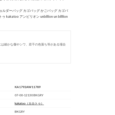
ん ショルダーバッグ カゴバッグ かごバッグ カゴバ
oo アンビリオン unbillion un billlion
には細かな傷やシワ、若干の色落ち等がある場合
KA1792AW11789
07-00-12130 BKGRY
kakatoo
（カカトゥ）
BKGRY