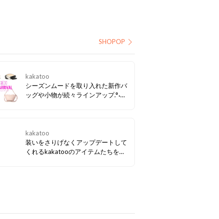
SHOPOP
kakatoo
シーズンムードを取り入れた新作バ
ッグや小物が続々ラインアップ.°˖✧
持つだけで装いをアップデートして
くれるアイテムを、ぜひチェックし
てください♩
kakatoo
装いをさりげなくアップデートして
くれるkakatooのアイテムたちを、
ぜひ春夏のワードローブに取り入れ
てみてはいかがでしょうか？ 新作ア
イテムはこちらからチェック♩