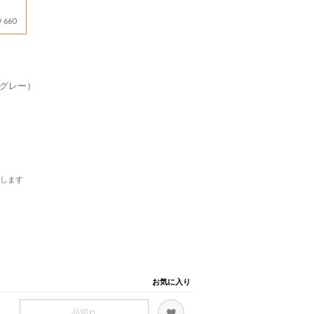
660
クグレー）
します
お気に入り
品切れ