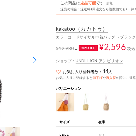
この商品は
返品可能
です
詳細
返品の場合：返送料 (同注文なら複数個でも) 一律￥
kakatoo
（カカトゥ）
カラーコードサイザル巾着バッグ （ブラッ
¥2,596
¥12,980
80%OFF
税込
→
ショップ：
UNBILLION アンビリオン
14
お気に入り登録者数：
人
お気に入りに登録すると
値下げ
や
再入荷
の際にご連絡
バリエーション
サイズ
在庫
FREE
なし