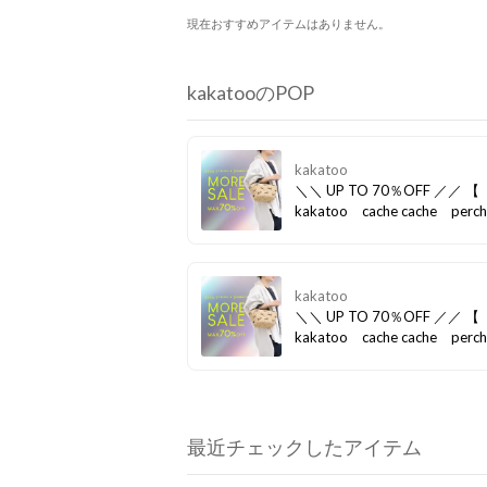
現在おすすめアイテムはありません。
kakatooのPOP
kakatoo
＼＼ UP TO 70％OFF ／／ 【
kakatoo cache cache perc
ど 】 欲しかったアイテムが
てしまう前に、このお得な機
ひお見逃しなく！
kakatoo
＼＼ UP TO 70％OFF ／／ 【
kakatoo cache cache perc
ど 】 対象商品拡大！人気ア
がさらにプライスダウン！！ 
ったアイテムが完売してしま
に、このお得な機会をぜひお
なく！
最近チェックしたアイテム