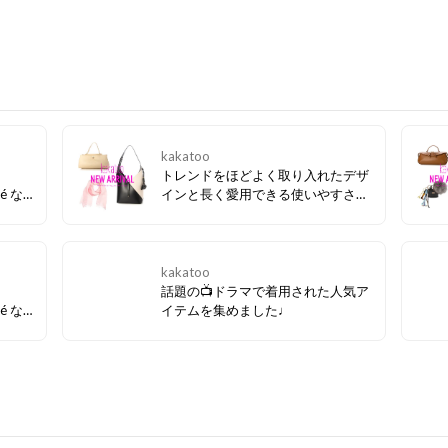
kakatoo
トレンドをほどよく取り入れたデザ
hé な
インと長く愛用できる使いやすさを
完売し
兼ね備えた新作が続々ラインアップ
会をぜ
♩ いつものスタイルにさりげない個
性を添えるお気に入りのアイテムを
ぜひ見つけてください✦･ﾟ
kakatoo
話題の📺ドラマで着用された人気ア
hé な
イテムを集めました♩
イテム
欲しか
う前
見逃し