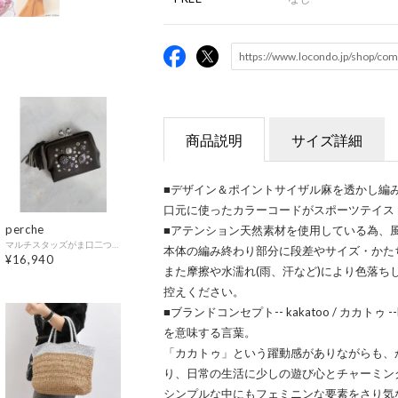
商品説明
サイズ詳細
■デザイン＆ポイントサイザル麻を透かし編
口元に使ったカラーコードがスポーツテイス
perche
■アテンション天然素材を使用している為、
マルチスタッズがま口二つ折りウォレット （BK）
本体の編み終わり部分に段差やサイズ・かた
¥16,940
また摩擦や水濡れ(雨、汗など)により色落ち
控えください。
■ブランドコンセプト-- kakatoo / カカト
を意味する言葉。
「カカトゥ」という躍動感がありながらも、
り、日常の生活に少しの遊び心とチャーミン
シンプルな中にもフェミニンな要素をさり気