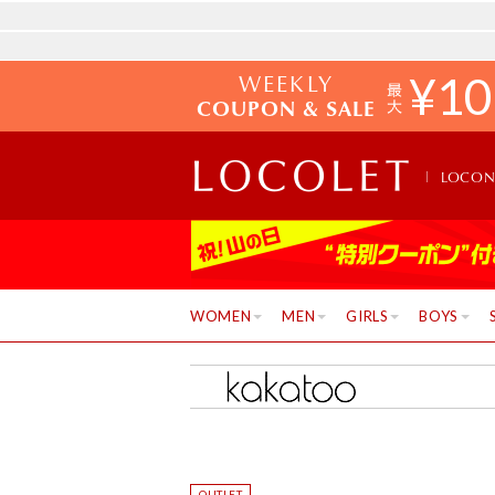
WEEKLY
¥
10
COUPON & SALE
LOCO
WOMEN
MEN
GIRLS
BOYS