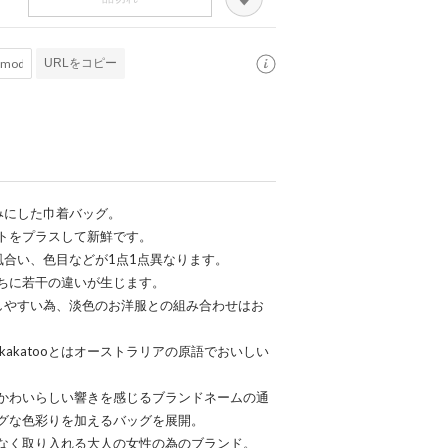
URLをコピー
みにした巾着バッグ。
トをプラスして新鮮です。
風合い、色目などが1点1点異なります。
ちに若干の違いが生じます。
しやすい為、淡色のお洋服との組み合わせはお
ゥ --kakatooとはオーストラリアの原語でおいしい
かわいらしい響きを感じるブランドネームの通
グな色彩りを加えるバッグを展開。
なく取り入れる大人の女性の為のブランド。