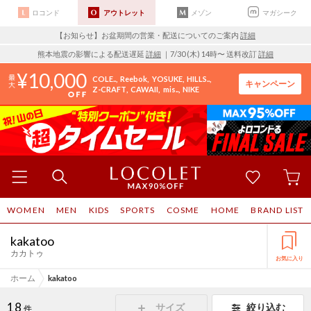
ロコンド
アウトレット
メゾン
マガシーク
【お知らせ】お盆期間の営業・配送についてのご案内
詳細
熊本地震の影響による配送遅延
詳細
｜7/30 (木) 14時〜 送料改訂
詳細
10,000
COLE..
Reebok
YOSUKE
HILLS..
キャンペーン
Z-CRAFT
CAWAII
mis..
NIKE
WOMEN
MEN
KIDS
SPORTS
COSME
HOME
BRAND LIST
kakatoo
カカトゥ
お気に入り
ホーム
kakatoo
18
サイズ
絞り込む
件