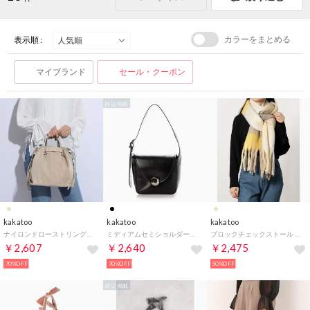
カラーをまとめる
表示順 :
マイブランド
セール・クーポン
雑誌掲載
kakatoo
kakatoo
kakatoo
ナイロンドローストリング3wayトートバッグ （ライトベージュ）
ミディアムセミショルダーバッグ （BK）
ブロックチェックストール （BE）
￥2,607
￥2,640
￥2,475
70%OFF
70%OFF
50%OFF
雑誌掲載