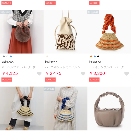
50%OFF
50%OFF
50%OFF
雑誌掲載
雑誌掲載
kakatoo
kakatoo
kakatoo
オーバルファーバッグ （GY）
ハラコポケットモバイルショルダーバッグ （BE）
トライアングルペーパークロッシェバッグ （OR）
￥4,125
￥2,475
￥3,300
50%OFF
70%OFF
50%OFF
雑誌掲載