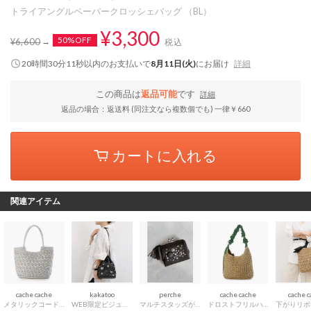
トライアングルペーパークロッシェバッグ （BL）
¥3,300
50%OFF
¥6,600
税込
20時間30分10秒
以内
のお支払いで
8月11日(火)
にお届け
詳細
この商品は
返品可能
です
詳細
返品の場合：返送料 (同注文なら複数個でも) 一律￥660
カートに入れる
関連アイテム
cache cache
kakatoo
perche
cache cache
cache 
メタリックコード柄編みトートバッグ （SV）
WEB限定ビジューミックスチャーム ドロストバッグ （BK）
マルチスタッズがま口二つ折りウォレット （BK）
ドロストフリルハンドル地柄編みトート カゴバッグ （GN）