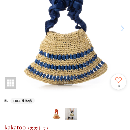
1
/
11
8
BL
FREE
残り2点
kakatoo
（カカトゥ）