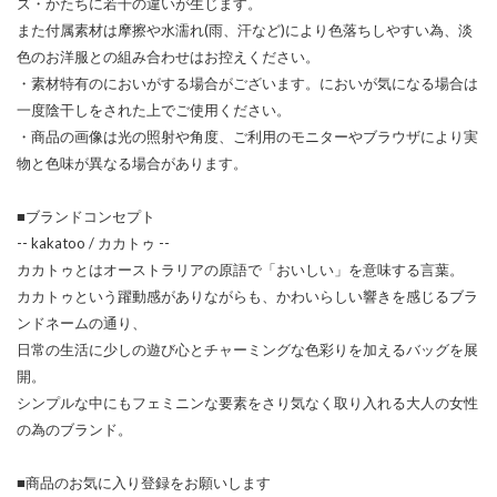
ズ・かたちに若干の違いが生じます。
また付属素材は摩擦や水濡れ(雨、汗など)により色落ちしやすい為、淡
色のお洋服との組み合わせはお控えください。
・素材特有のにおいがする場合がございます。においが気になる場合は
一度陰干しをされた上でご使用ください。
・商品の画像は光の照射や角度、ご利用のモニターやブラウザにより実
物と色味が異なる場合があります。
■ブランドコンセプト
-- kakatoo / カカトゥ --
カカトゥとはオーストラリアの原語で「おいしい」を意味する言葉。
カカトゥという躍動感がありながらも、かわいらしい響きを感じるブラ
ンドネームの通り、
日常の生活に少しの遊び心とチャーミングな色彩りを加えるバッグを展
開。
シンプルな中にもフェミニンな要素をさり気なく取り入れる大人の女性
の為のブランド。
■商品のお気に入り登録をお願いします