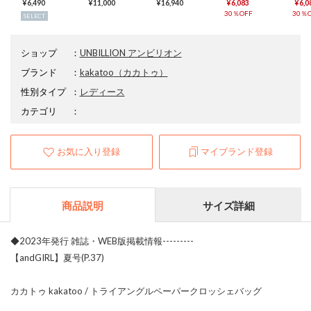
¥6,490
¥11,000
¥16,940
¥6,083
¥6,0
30％OFF
30％O
SELECT
ショップ
：
UNBILLION アンビリオン
ブランド
：
kakatoo
（カカトゥ）
性別タイプ
：
レディース
カテゴリ
：
お気に入り登録
マイブランド登録
商品説明
サイズ詳細
◆2023年発行 雑誌・WEB版掲載情報---------
【andGIRL】夏号(P.37)
カカトゥ kakatoo / トライアングルペーパークロッシェバッグ