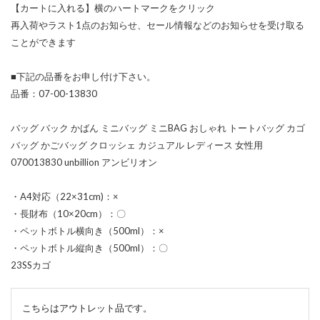
【カートに入れる】横のハートマークをクリック
再入荷やラスト1点のお知らせ、セール情報などのお知らせを受け取る
ことができます
■下記の品番をお申し付け下さい。
品番：07-00-13830
バッグ バック かばん ミニバッグ ミニBAG おしゃれ トートバッグ カゴ
バッグ かごバッグ クロッシェ カジュアル レディース 女性用
070013830 unbillion アンビリオン
・A4対応（22×31cm)：×
・長財布（10×20cm）：〇
・ペットボトル横向き（500ml）：×
・ペットボトル縦向き（500ml）：〇
23SSカゴ
こちらはアウトレット品です。