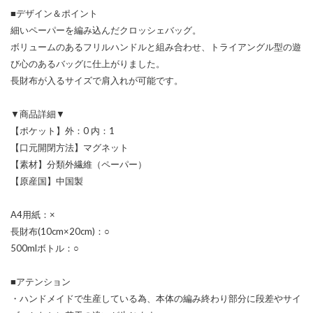
■デザイン＆ポイント
細いペーパーを編み込んだクロッシェバッグ。
ボリュームのあるフリルハンドルと組み合わせ、トライアングル型の遊
び心のあるバッグに仕上がりました。
長財布が入るサイズで肩入れが可能です。
▼商品詳細▼
【ポケット】外：0 内：1
【口元開閉方法】マグネット
【素材】分類外繊維（ペーパー）
【原産国】中国製
A4用紙：×
長財布(10cm×20cm)：○
500mlボトル：○
■アテンション
・ハンドメイドで生産している為、本体の編み終わり部分に段差やサイ