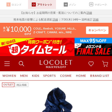
ロコンド
アウトレット
メゾン
マガシーク
【お知らせ】お盆期間の営業・配送についてのご案内
詳細
熊本地震の影響による配送遅延
詳細
｜7/30 (木) 14時〜 送料改訂
詳細
10,000
COLE..
Reebok
YOSUKE
HILLS..
キャンペーン
Z-CRAFT
CAWAII
mis..
NIKE
WOMEN
MEN
KIDS
SPORTS
COSME
HOME
BRAND LIST
雑誌掲載