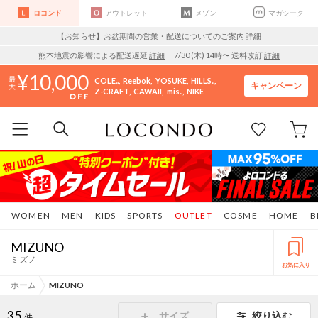
ロコンド
アウトレット
メゾン
マガシーク
【お知らせ】お盆期間の営業・配送についてのご案内
詳細
熊本地震の影響による配送遅延
詳細
｜7/30 (木) 14時〜 送料改訂
詳細
10,000
COLE..
Reebok
YOSUKE
HILLS..
キャンペーン
Z-CRAFT
CAWAII
mis..
NIKE
WOMEN
MEN
KIDS
SPORTS
OUTLET
COSME
HOME
B
MIZUNO
ミズノ
お気に入り
ホーム
MIZUNO
35
サイズ
絞り込む
件