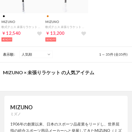
MIZUNO
MIZUNO
軟式テニス 未張りラケット DIOS 50-R(ディオス50アール) 63JTN86537
軟式テニス 未張りラケット DIOS PRO-R ディオスプロアール 63JTN86154
￥12,540
￥13,200
40%OFF
50%OFF
表示順 :
1 ～ 35件 (全35件)
MIZUNO × 未張りラケット の人気アイテム
MIZUNO
ミズノ
1906年の創業以来、日本のスポーツ品産業をリードし、世界屈
指の総合スポーツ用品メーカーへと発展してきたMIZUNO（ミズ