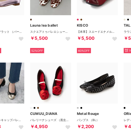
Launa lea ballet
KISCO
バレリーナフラット （パープルキッド）
スクエアトゥバレエシューズ(B7610A) （ブラウンZ/C）
【本革】スエードエナメルコンビバックルパンプス （レッド）
￥5,500
￥5,500
￥5
52%OFF
60%OFF
7
CUMUU_DIANA
Metal Rouge
ORie
ゴールドトゥキャップバレエシューズ【低反発スポンジ入り】 （ブラック）
バレリーナシューズ （黒生地）
パンプス （BL）
8
￥4,950
￥2,200
￥4