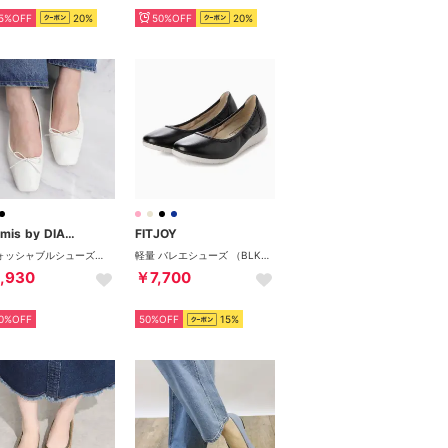
5%OFF
20%
50%OFF
20%
artemis by DIANA
FITJOY
【ウォッシャブルシューズ】スクエアトゥバレエシューズ （白人工スムース）
軽量 バレエシューズ （BLK/GRY）
,930
￥7,700
0%OFF
50%OFF
15%