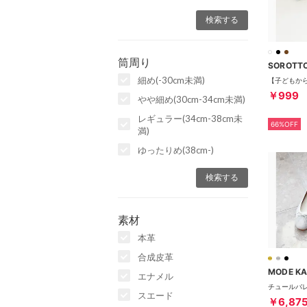
筒周り
SOROTT
細め(-30cm未満)
￥999
やや細め(30cm-34cm未満)
レギュラー(34cm-38cm未
66%OFF
満)
ゆったりめ(38cm-)
素材
本革
合成皮革
MODE KA
エナメル
スエード
￥6,87