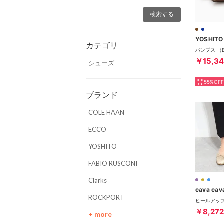
YOSHITO
カテゴリ
パンプス （
￥15,3
シューズ
55%OFF
ブランド
COLE HAAN
ECCO
YOSHITO
FABIO RUSCONI
Clarks
cava cav
ROCKPORT
￥8,272
+ more