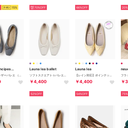
15%
70%OFF
66%OFF
20%
prima principessa
Launa lea ballet
Launa lea
neue
スクエアギャザーバレエ （BLUE）
ソフトスクエアトゥバレエシューズ(BP8001) （ホワイト）
【レイン対応】ポインテットトゥバレエシューズ(RB4001A) （イエロー）
0
￥4,400
￥4,400
￥3
52%OFF
54%OFF
75%