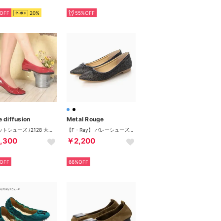
OFF
20%
55%OFF
 diffusion
Metal Rouge
フラットシューズ /2128 大きいサイズ＆小さいサイズ（レッドエナメル）
【F・Ray】 バレーシューズ （BL）
,300
￥2,200
OFF
66%OFF