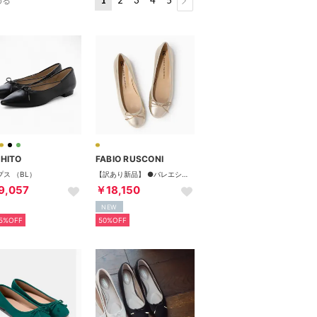
める
HITO
FABIO RUSCONI
プス （BL）
【訳あり新品】 ●バレエシューズ （プラチナ）
9,057
￥18,150
NEW
5%OFF
50%OFF