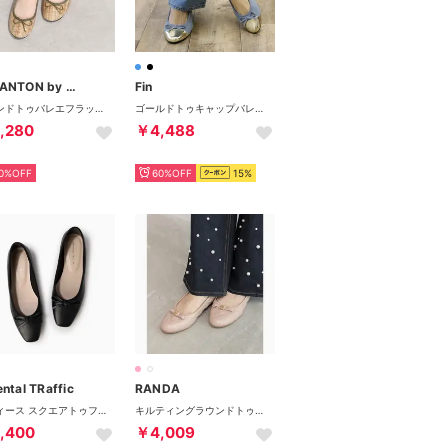
TALANTON by DIANA
Fin
ラウンドトゥバレエフラットシューズ （ライトブラウンナチュラル）
ゴールドトゥキャップバレエシューズ【低反発スポンジ入り】 （ブルー）
,280
￥4,488
0%OFF
60%OFF
15%
ntal TRaffic
RANDA
レディース スクエアトゥフラットバレエシューズ パンプス 251102 ブラック
キルティングラウンドトゥフラットパンプス （PINK）
,400
￥4,009