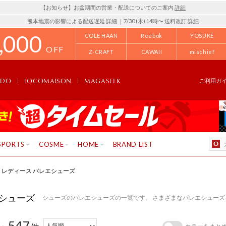
【お知らせ】お盆期間の営業・配送についてのご案内
詳細
熊本地震の影響による配送遅延
詳細
｜7/30 (木) 14時〜 送料改訂
詳細
,000
COLE HAAN
Reebok
YOSUKE
OFF
Z-CRAFT
CAWAII
mischief
NDO
LOCOMAISON
MAGASEEK
ご利用ガ
SPORTS
COSME
HOME
BRAND LIST
レディース バレエシューズ
シューズ
シューズのバレエシューズの一覧です。 さまざまなバレエシュー
547