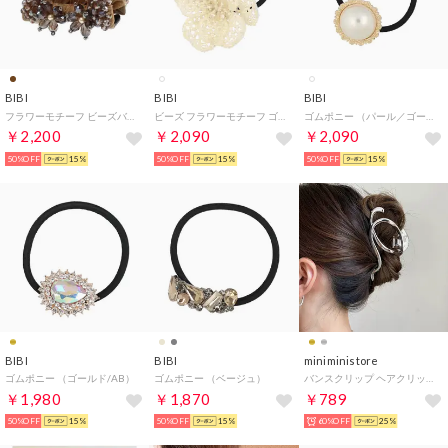
BIBI
BIBI
BIBI
フラワーモチーフ ビーズバンスクリップ （ヘアクリップ） （ライトブラウン系）
ビーズ フラワーモチーフ ゴムポニー （ホワイト系）
ゴムポニー （パール／ゴールドカラー）
￥2,200
￥2,090
￥2,090
50%OFF
15%
50%OFF
15%
50%OFF
15%
BIBI
BIBI
miniministore
ゴムポニー （ゴールド/AB）
ゴムポニー （ベージュ）
バンスクリップ ヘアクリップ まとめ髪
￥1,980
￥1,870
￥789
50%OFF
15%
50%OFF
15%
60%OFF
25%