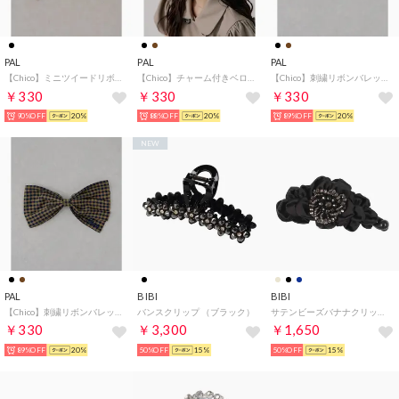
PAL
PAL
PAL
【Chico】ミニツイードリボンバレッタ （black）
【Chico】チャーム付きベロアカチューシャ （brown）
【Chico】刺繍リボンバレッタ （black(2)）
￥330
￥330
￥330
90%OFF
20%
88%OFF
20%
89%OFF
20%
NEW
PAL
BIBI
BIBI
【Chico】刺繍リボンバレッタ （brown(2)）
バンスクリップ （ブラック）
サテンビーズバナナクリップ （ブラック）
￥330
￥3,300
￥1,650
89%OFF
20%
50%OFF
15%
50%OFF
15%