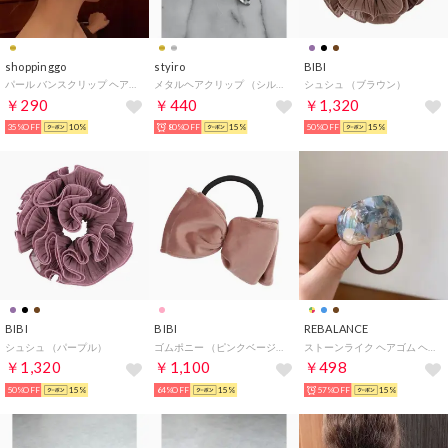
shoppinggo
styiro
BIBI
パール バンスクリップ ヘアクリップ アクセント バレッタ まとめ髪 髪飾り ヘアアクセサリー 髪留め ヘアアレンジ （C）
メタルヘアクリップ （シルバー2）
シュシュ （ブラウン）
￥290
￥440
￥1,320
35%OFF
10%
80%OFF
15%
50%OFF
15%
BIBI
BIBI
REBALANCE
シュシュ （パープル）
ゴムポニー （ピンクベージュ）
ストーンライク ヘアゴム ヘアアクセサリー （E）
￥1,320
￥1,100
￥498
50%OFF
15%
64%OFF
15%
57%OFF
15%