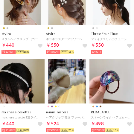
styiro
styiro
Three Four Time
メタルヘアクリップ （ゴールド2）
キラキラスターフラワーヘアクリップ（シルバー）
フェイクスリムカチューシャ （オフホワイト）
￥440
￥550
￥550
80%OFF
15%
66%OFF
15%
50%OFF
ma chere cosette?
miniministore
REBALANCE
ma chere cosette 3連ラインパールカチューシャ（アイボリー）
ヘアクリップ 韓国 ファーバンスクリップ
ストーンライク ヘアゴム ヘアアクセサリー （F）
￥440
￥524
￥498
75%OFF
20%
50%OFF
25%
57%OFF
15%