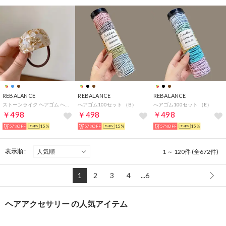
REBALANCE
REBALANCE
REBALANCE
ストーンライク ヘアゴム ヘアアクセサリー （D）
へアゴム100セット （B）
へアゴム100セット （E）
￥498
￥498
￥498
57%OFF
15%
57%OFF
15%
57%OFF
15%
表示順 :
1 ～ 120件 (全672件)
1
2
3
4
...6
ヘアアクセサリー の人気アイテム