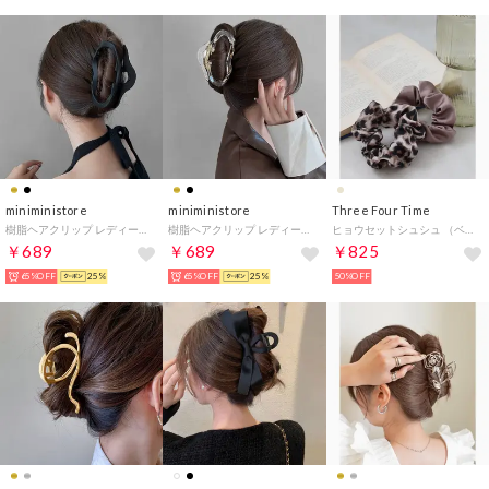
miniministore
miniministore
Three Four Time
樹脂ヘアクリップ レディース まとめ髪
樹脂ヘアクリップ レディース まとめ髪
ヒョウセットシュシュ （ベージュ）
￥689
￥689
￥825
65%OFF
25%
65%OFF
25%
50%OFF