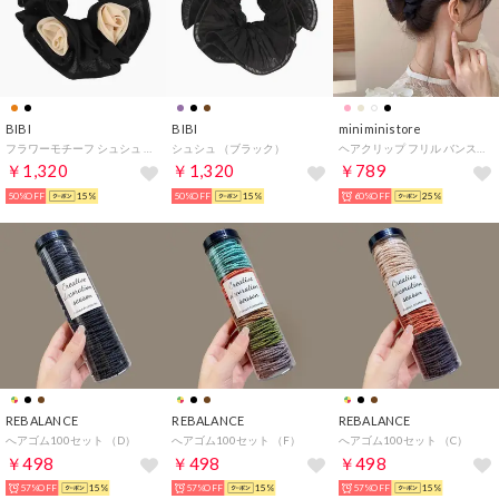
BIBI
BIBI
miniministore
フラワーモチーフ シュシュ （ブラック）
シュシュ （ブラック）
ヘアクリップ フリル バンスクリップ
￥1,320
￥1,320
￥789
50%OFF
15%
50%OFF
15%
60%OFF
25%
REBALANCE
REBALANCE
REBALANCE
へアゴム100セット （D）
へアゴム100セット （F）
へアゴム100セット （C）
￥498
￥498
￥498
57%OFF
15%
57%OFF
15%
57%OFF
15%