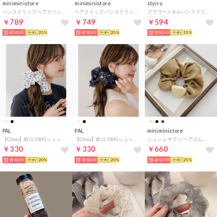
miniministore
miniministore
styiro
バンスクリップ ヘアクリップ まとめ髪
ヘアクリップ バンスクリップ リボン
フラワーメタルバンスクリップ （シルバー2）
￥789
￥749
￥594
60%OFF
25%
62%OFF
25%
70%OFF
15%
PAL
PAL
miniministore
【Chico】総ロゴBIGシュシュ （ivory）
【Chico】総ロゴBIGシュシュ （black）
シュシュ サテン ヘアゴム 韓国
￥330
￥330
￥660
91%OFF
20%
91%OFF
20%
66%OFF
25%