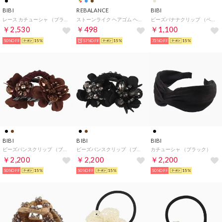
BIBI
REBALANCE
BIBI
レース カチューシャ （ブラック）
ストーンライク ヘアゴム ヘアアクセサリー （C）
ビーズバナナクリップ （ベージュ系）
￥2,530
￥498
￥1,100
50%OFF
15%
57%OFF
15%
73%OFF
15%
BIBI
BIBI
BIBI
ビーズバンスクリップ （ブロンズ）
ビーズバンスクリップ （ブラック）
カチューシャ （ブラック）
￥2,200
￥2,200
￥2,200
50%OFF
15%
50%OFF
15%
50%OFF
15%