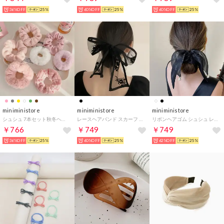
36%OFF
25%
60%OFF
25%
60%OFF
25%
miniministore
miniministore
miniministore
シュシュ 7本セット秋冬ヘアアクセサリー
レースヘアバンド スカーフ リボン 韓国 （ブラック）
リボンヘアゴム シュシュ レディース
￥766
￥749
￥749
36%OFF
25%
60%OFF
25%
62%OFF
25%