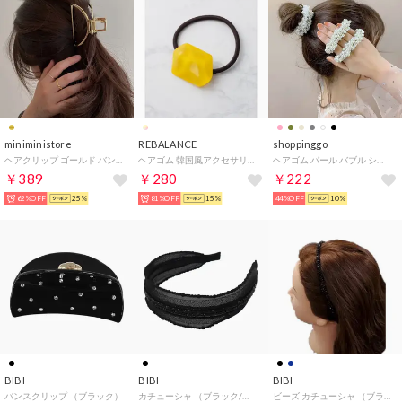
miniministore
REBALANCE
shoppinggo
ヘアクリップ ゴールド バンスクリップ
ヘアゴム 韓国風アクセサリー （その他20）
ヘアゴム パール バブル シンプ ブレスレット ビーズ ヘア留め ヘアアクセサリー 髪飾り 上品 パーティー飾り （ホワイト）
￥389
￥280
￥222
62%OFF
25%
81%OFF
15%
44%OFF
10%
BIBI
BIBI
BIBI
バンスクリップ （ブラック）
カチューシャ （ブラック/ジェット）
ビーズ カチューシャ （ブラック）