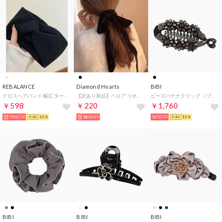
REBALANCE
Diamond Hearts
BIBI
クロスヘアバンド 幅広 ターバン 髪留め （B）
【訳あり新品】ベロア リボン シュシュ ヘアアクセサリー シンプル 韓国 韓国ファッション （ブラック）
ビーズバナナクリップ （ブラック）
￥598
￥220
￥1,760
79%OFF
15%
88%OFF
50%OFF
15%
BIBI
BIBI
BIBI