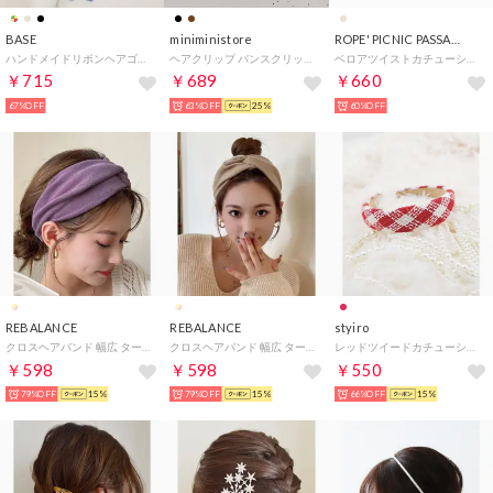
BASE
miniministore
ROPE' PICNIC PASSAGE
ハンドメイドリボンヘアゴム 10個入りセット （K）
ヘアクリップ バンスクリップ 樹脂 韓国
ベロアツイストカチューシャ （ベージュ（27））
￥715
￥689
￥660
67%OFF
63%OFF
25%
60%OFF
REBALANCE
REBALANCE
styiro
クロスヘアバンド 幅広 ターバン 髪留め （A）
クロスヘアバンド 幅広 ターバン 髪留め （E）
レッドツイードカチューシャ （レッド5）
￥598
￥598
￥550
79%OFF
15%
79%OFF
15%
66%OFF
15%