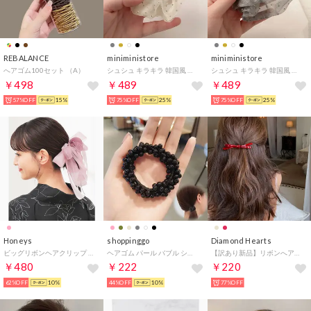
REBALANCE
miniministore
miniministore
へアゴム100セット （A）
シュシュ キラキラ 韓国風 ヘアゴム
シュシュ キラキラ 韓国風 ヘアゴム
￥498
￥489
￥489
57%OFF
15%
75%OFF
25%
75%OFF
25%
Honeys
shoppinggo
Diamond Hearts
ビッグリボンヘアクリップ 和小物 髪飾り 浴衣用髪飾り ヘアクリップ リボン キュート ガーリー オールシーズン 白 ゆかた 浴衣用 レディース （ダークピンク）
ヘアゴム パール バブル シンプ ブレスレット ビーズ ヘア留め ヘアアクセサリー 髪飾り 上品 パーティー飾り （ブラック）
【訳あり新品】リボンへアピン （レッド）
￥480
￥222
￥220
62%OFF
10%
44%OFF
10%
77%OFF