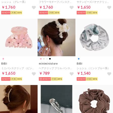
シュシュ （グレー系）
フラワーモチーフ バンスクリップ (ヘアクリップ） （ブラック／アイボリー）
サテンビーズバナナクリップ （ベージュ）
￥1,760
￥1,760
￥1,650
50%OFF
15%
50%OFF
15%
50%OFF
15%
BIBI
miniministore
BIBI
ミニバンスクリップ （ピンク）
ヘアクリップ フリル バンスクリップ
シュシュ （ミントブルー系）
￥1,650
￥789
￥1,540
50%OFF
15%
60%OFF
25%
50%OFF
15%