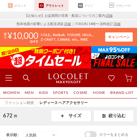
ロコンド
アウトレット
メゾン
マガシーク
【お知らせ】お盆期間の営業・配送についてのご案内
詳細
熊本地震の影響による配送遅延
詳細
｜7/30 (木) 14時〜 送料改訂
詳細
10,000
COLE..
Reebok
YOSUKE
HILLS..
キャンペーン
Z-CRAFT
CAWAII
mis..
NIKE
WOMEN
MEN
KIDS
SPORTS
COSME
HOME
BRAND LIST
ファッション雑貨
レディース ヘアアクセサリー
672
サイズ
絞り込む
件
カラーをまとめる
表示順 :