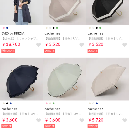
EVEX by KRIZIA
cache nez
cache nez
【はっ水】【ウォッシャブル】シアーストレッチパッカブルコート （ネイビー）
【晴雨兼用】【日傘】UV カット率99％以上 PU切り継ぎボーダーバルーンショートパラソル （DBE）
【晴雨兼用】【日傘】UV カット率99％以上 PU切り継ぎボーダーバルーンショートパラソル （BK）
￥18,700
￥3,520
￥3,520
50%OFF
20%OFF
20%OFF
cache nez
cache nez
cache nez
【晴雨兼用】【日傘】 UV カット率99％以上 PUビッグフリルショートパラソル （NV）
【晴雨兼用】【日傘】 UV カット率99％以上 PUへプラムバルーンショートパラソル （GN）
【晴雨兼用】【日傘】UV カット率99％以上 PU軽量フラワー刺繍ミニ折りたたみ傘 （BE）
￥3,608
￥3,608
￥5,720
20%OFF
20%OFF
20%OFF