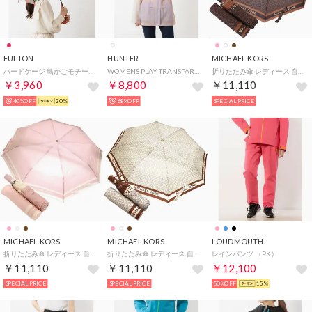
FULTON
HUNTER
MICHAEL KORS
バードケージ 鳥かごモチーフ ビニール傘 （レッド）
WOMENS PLAY TRANSPARENT JACKET （F.ROSE）
折りたたみ傘 レディース 自動開閉 Umbrella 折り畳み傘 ブラウン 35F3GTFN4B BROWN （BROWN）
￥3,960
￥8,800
￥11,110
40%OFF
20%
68%OFF
SPECIAL PRICE
MICHAEL KORS
MICHAEL KORS
LOUDMOUTH
折りたたみ傘 レディース 自動開閉 Umbrella 折り畳み傘 ピンク 35F3GTFN4B LTPOW （LTPOW）
折りたたみ傘 レディース 自動開閉 Umbrella 折り畳み傘 バニラ 35F3GTFN4B VANILLA （VANIL）
レインパンツ （PK）
￥11,110
￥11,110
￥12,100
SPECIAL PRICE
SPECIAL PRICE
50%OFF
15%