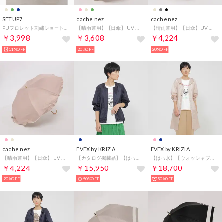
SETUP7
cache nez
cache nez
PUフロレット刺繍ショート UVカット 晴雨兼用傘 23458 CLIR （ベージュ）
【晴雨兼用】【日傘】 UV カット率99％以上 PUへプラムバルーンショートパラソル （PI）
【晴雨兼用】【日傘】UV カット率99％以上 PUバイカラーフリルトップレス折りたたみ傘 （DBE）
￥3,998
￥3,608
￥4,224
51%OFF
20%OFF
20%OFF
cache nez
EVEX by KRIZIA
EVEX by KRIZIA
【晴雨兼用】【日傘】 UV カット率99％以上 PUへプラムトップレス折りたたみ傘 （PI）
【カタログ掲載品】【はっ水】【ウォッシャブル】シアーストレッチブルゾン （ネイビー）
【はっ水】【ウォッシャブル】シアーストレッチパッカブルコート （ピンク）
￥4,224
￥15,950
￥18,700
20%OFF
50%OFF
50%OFF