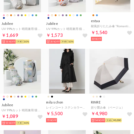
estaa
Jubilee
Jubilee
耐風折りたたみ傘 ”Romantic Retro ドットフラワー” （オレンジ）
UV 99%カット 晴雨兼用 猫 北欧 タータン デザインなど 軽量コンパクト 折りたたみ日傘 UPF50+ （その他27）
UV 99%カット 晴雨兼用 猫 北欧 タータン デザインなど 軽量コンパクト 折りたたみ日傘 UPF50+ （その他18）
￥1,540
￥1,669
￥1,573
30%OFF
31%OFF
10%
35%OFF
10%
mila schon
RINRE
Jubilee
レインコート ステンカラーコート ジャカード （ブラック）
折り畳み傘 （ベージュ）
UV 99%カット 晴雨兼用 猫 北欧 タータン デザインなど 軽量コンパクト 折りたたみ日傘 UPF50+ （その他21）
￥5,500
￥4,980
￥1,089
73%OFF
54%OFF
¥1,000
55%OFF
10%