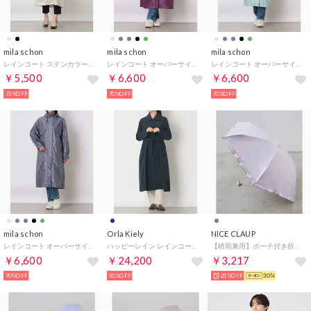
mila schon
mila schon
mila schon
レインコート ステンカラーコート ジャカード （ベージュ）
レインコート オーバーサイズコート ロゴ ジャカード モノグラム （パープル）
レインコート オーバーサイズコート ロゴ ジャカード モノグラム （ミントグリーン）
￥5,500
￥6,600
￥6,600
73%OFF
70%OFF
70%OFF
mila schon
Orla Kiely
NICE CLAUP
レインコート オーバーサイズコート ロゴ ジャカード モノグラム （グレー）
ハッピーレイン レインコート （ネイビー）
【晴雨兼用】ポーチ付き折りたたみ傘 （PP）
￥6,600
￥24,200
￥3,217
70%OFF
50%OFF
25%OFF
30%