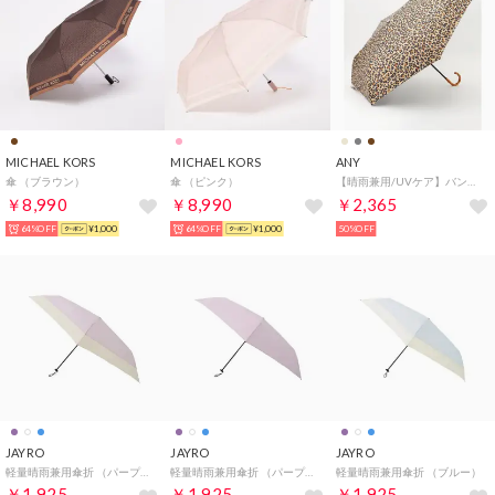
MICHAEL KORS
MICHAEL KORS
ANY
傘 （ブラウン）
傘 （ピンク）
【晴雨兼用/UVケア】バンブーハンドル折りたたみ傘 （レオパード）
￥8,990
￥8,990
￥2,365
64%OFF
¥1,000
64%OFF
¥1,000
50%OFF
JAYRO
JAYRO
JAYRO
軽量晴雨兼用傘折 （パープル）
軽量晴雨兼用傘折 （パープル ）
軽量晴雨兼用傘折 （ブルー）
￥1,925
￥1,925
￥1,925