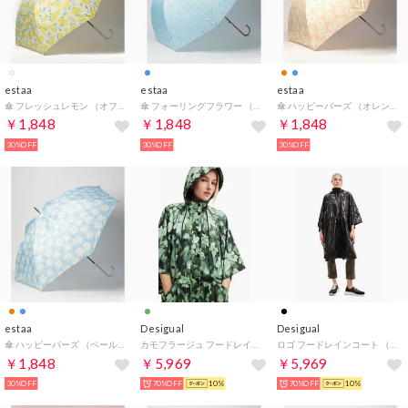
estaa
estaa
estaa
傘 フレッシュレモン （オフホワイト）
傘 フォーリングフラワー （サックスブルー）
傘 ハッピーバーズ （オレンジ）
￥1,848
￥1,848
￥1,848
30%OFF
30%OFF
30%OFF
estaa
Desigual
Desigual
傘 ハッピーバーズ （ペールスカイ）
カモフラージュ フードレインコート （グリーン）
ロゴ フードレインコート （グレー/ブラック）
￥1,848
￥5,969
￥5,969
30%OFF
70%OFF
10%
70%OFF
10%