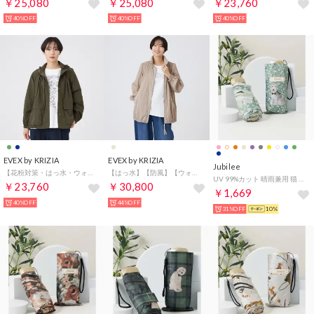
￥25,080
￥25,080
￥23,760
40%OFF
40%OFF
40%OFF
EVEX by KRIZIA
EVEX by KRIZIA
Jubilee
【花粉対策・はっ水・ウォッシャブル】ポランタフタギャザーブルゾン （カーキ）
【はっ水】【防風】【ウォッシャブル】ジャージープリーツアウター （ベージュ）
UV 99%カット 晴雨兼用 猫 北欧 タータン デザインなど 軽量コンパクト 折りたたみ日傘 UPF50+ （その他31）
￥23,760
￥30,800
￥1,669
40%OFF
44%OFF
31%OFF
10%