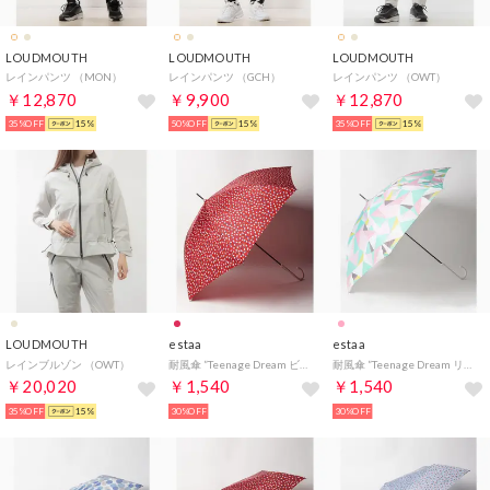
LOUDMOUTH
LOUDMOUTH
LOUDMOUTH
レインパンツ （MON）
レインパンツ （GCH）
レインパンツ （OWT）
￥12,870
￥9,900
￥12,870
35%OFF
15%
50%OFF
15%
35%OFF
15%
LOUDMOUTH
estaa
estaa
レインブルゾン （OWT）
耐風傘 ”Teenage Dream ビーンズドット” （レッド）
耐風傘 ”Teenage Dream リフレクション” （ピンク）
￥20,020
￥1,540
￥1,540
35%OFF
15%
30%OFF
30%OFF