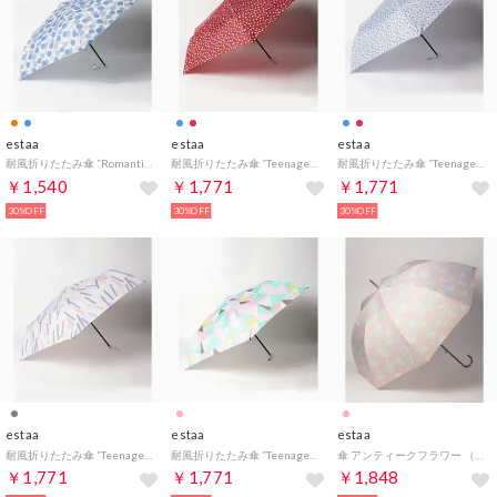
estaa
estaa
estaa
耐風折りたたみ傘 ”Romantic Retro ドットフラワー” （ターコイズブルー）
耐風折りたたみ傘 ”Teenage Dream ビーンズドット” （レッド）
耐風折りたたみ傘 ”Teenage Dream ビーンズドット” （サックスブルー）
￥1,540
￥1,771
￥1,771
30%OFF
30%OFF
30%OFF
estaa
estaa
estaa
耐風折りたたみ傘 ”Teenage Dream スローモーション” （グレー）
耐風折りたたみ傘 ”Teenage Dream リフレクション” （ピンク）
傘 アンティークフラワー （ペールピンク）
￥1,771
￥1,771
￥1,848