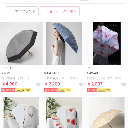
マイブランド
セール・クーポン
RINRE
VitaFelice
CAWAII
折り畳み傘 （グレー）
【晴雨兼用】アートプリント折りたたみ傘（カラフル/軽量） （PAISLEY）
気分が上がるピオニーの花日傘 （ピンク）
￥4,980
￥2,200
￥2,087
54%OFF
¥1,000
62%OFF
10%
70%OFF
10%