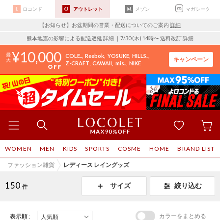
ロコンド
アウトレット
メゾン
マガシーク
【お知らせ】お盆期間の営業・配送についてのご案内
詳細
熊本地震の影響による配送遅延
詳細
｜7/30 (木) 14時〜 送料改訂
詳細
10,000
COLE..
Reebok
YOSUKE
HILLS..
キャンペーン
Z-CRAFT
CAWAII
mis..
NIKE
WOMEN
MEN
KIDS
SPORTS
COSME
HOME
BRAND LIST
ファッション雑貨
レディース レイングッズ
150
サイズ
絞り込む
件
カラーをまとめる
表示順 :