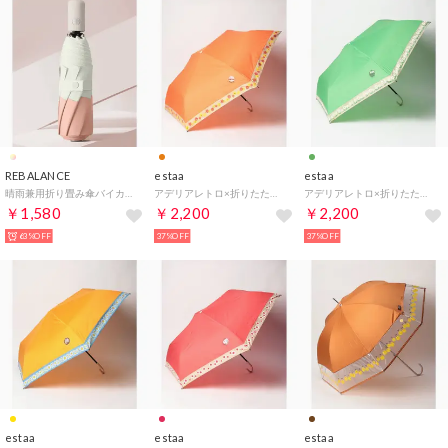
REBALANCE
estaa
estaa
晴雨兼用折り畳み傘バイカラー （A）
アデリアレトロ×折りたたみ傘 アリス （オレンジ）
アデリアレトロ×折りたたみ傘 野ばな （グリーン）
￥1,580
￥2,200
￥2,200
63%OFF
37%OFF
37%OFF
estaa
estaa
estaa