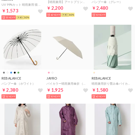
【晴雨兼用】アートプリント折りたたみ傘（カラフル/軽量） （FLOWER）
バンブー傘 （グレー）
UV 99%カット 晴雨兼用 猫 北欧 タータン デザインなど 軽量コンパクト 折りたたみ日傘 UPF50+ （その他16）
￥2,200
￥2,480
￥1,573
62%OFF
10%
50%OFF
35%OFF
10%
REBALANCE
JAYRO
REBALANCE
バンブー傘 （ホワイト）
バイカラー晴雨兼用傘折 （ホワイト2）
晴雨兼用折り畳み傘バイカラー （E）
￥2,380
￥1,925
￥1,580
52%OFF
50%OFF
63%OFF