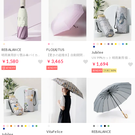
REBALANCE
FLO(A)TUS
Jubilee
晴雨兼用折り畳み傘バイカラー （C）
【驚きの超撥水】自動開閉折りたたみ傘 （ペールピンク）
UV 99%カット 晴雨兼用 猫 北欧 タータン デザインなど 軽量コンパクト 折りたたみ日傘 UPF50+ （A）
￥1,580
￥3,465
￥1,694
63%OFF
30%OFF
30%OFF
10%
VitaFelice
REBALANCE
Jubilee