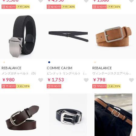
83%OFF
30%
82%OFF
30%
32%OFF
15%
REBALANCE
COMME CA ISM
REBALANCE
メンズガチャベルト （D）
ピンドット リングベルト （ネイビー）
ヴィンテージスクエアベルト （B）
￥980
￥1,753
￥798
75%OFF
15%
55%OFF
79%OFF
15%