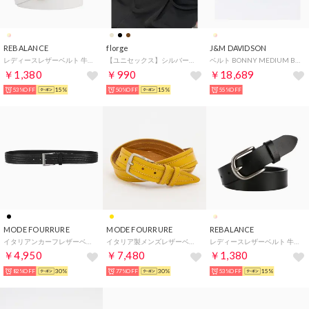
REBALANCE
florge
J&M DAVIDSON
レディースレザーベルト 牛革 （C）
【ユニセックス】シルバーバックルシンプルレザーベルト （ブラック/ガンメタ）
ベルト BONNY MEDIUM BELT （999S/ブラック×シルバー）
￥1,380
￥990
￥18,689
53%OFF
15%
50%OFF
15%
55%OFF
MODE FOURRURE
MODE FOURRURE
REBALANCE
イタリアンカーフレザーベルト （ブラック）
イタリア製メンズレザーベルト （イエロー）
レディースレザーベルト 牛革 （B）
￥4,950
￥7,480
￥1,380
82%OFF
30%
77%OFF
30%
53%OFF
15%