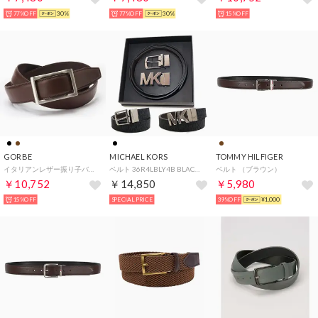
77%OFF
30%
77%OFF
30%
15%OFF
GORBE
MICHAEL KORS
TOMMY HILFIGER
イタリアンレザー振り子バックルベルト （ブラウン）
ベルト 36R4LBLY4B BLACK （BLACK）
ベルト （ブラウン）
￥10,752
￥14,850
￥5,980
15%OFF
SPECIAL PRICE
39%OFF
¥1,000