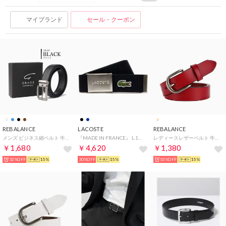
マイブランド
セール・クーポン
REBALANCE
LACOSTE
REBALANCE
メンズ ビジネス細ベルト 牛革 レザーベルト ギフトボックス （ブラック）
『MADE IN FRANCE』 L.12.12 布ベルト （ネイビー）
レディースレザーベルト 牛革 （A）
￥1,680
￥4,620
￥1,380
32%OFF
15%
30%OFF
15%
53%OFF
15%