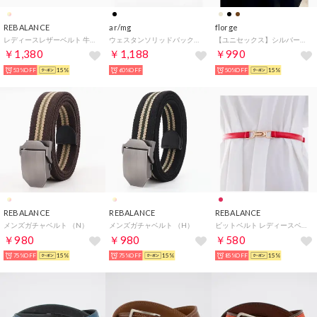
REBALANCE
ar/mg
florge
レディースレザーベルト 牛革 （E）
ウェスタンソリッドバックルベルト （ブラック系その他2）
【ユニセックス】シルバーバックルシンプルレザーベルト （キャメル）
￥1,380
￥1,188
￥990
53%OFF
15%
60%OFF
50%OFF
15%
REBALANCE
REBALANCE
REBALANCE
メンズガチャベルト （N）
メンズガチャベルト （H）
ビットベルト レディースベルト （レッド）
￥980
￥980
￥580
75%OFF
15%
75%OFF
15%
85%OFF
15%