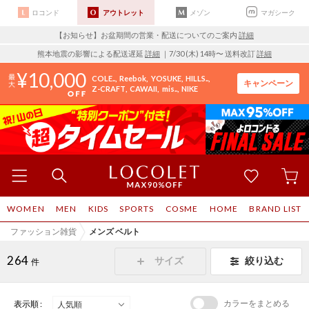
ロコンド
アウトレット
メゾン
マガシーク
【お知らせ】お盆期間の営業・配送についてのご案内
詳細
熊本地震の影響による配送遅延
詳細
｜7/30 (木) 14時〜 送料改訂
詳細
10,000
COLE..
Reebok
YOSUKE
HILLS..
キャンペーン
Z-CRAFT
CAWAII
mis..
NIKE
WOMEN
MEN
KIDS
SPORTS
COSME
HOME
BRAND LIST
ファッション雑貨
メンズ ベルト
264
サイズ
絞り込む
件
カラーをまとめる
表示順 :