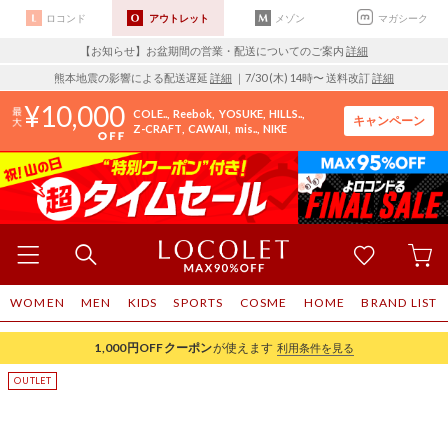
ロコンド
アウトレット
メゾン
マガシーク
【お知らせ】お盆期間の営業・配送についてのご案内
詳細
熊本地震の影響による配送遅延
詳細
｜7/30 (木) 14時〜 送料改訂
詳細
10,000
COLE..
Reebok
YOSUKE
HILLS..
キャンペーン
Z-CRAFT
CAWAII
mis..
NIKE
WOMEN
MEN
KIDS
SPORTS
COSME
HOME
BRAND LIST
1,000円OFF
クーポン
が使えます
利用条件を見る