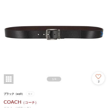
1
/
4
2
ブラック（aq0）
S
×
COACH
（コーチ）
ベルト （ブラック）