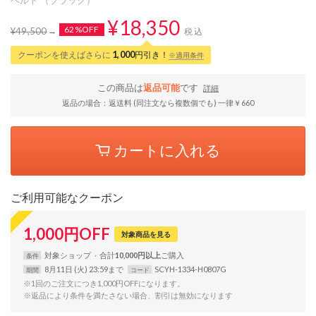
¥18,350
62%OFF
¥49,500
税込
クーポンを使えばさらに
1,000
円引き！
※適用条件
この商品は
返品可能
です
詳細
返品の場合：返送料 (同注文なら複数個でも) 一律￥660
カートに入れる
ご利用可能なクーポン
1,000
円
OFF
対象商品を見る
対象
ショップ
合計
10,000円以上
条件
8月11日 (火) 23:59まで
SCYH-1334-H0807G
期間
コード
※1回のご注文につき1,000円OFFになります。
※返品により条件を満たさない場合、割引は無効になります