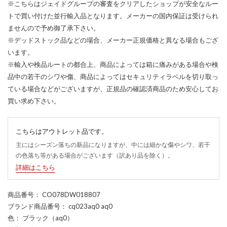
※こちらはジェイドグループの審査をクリアしたショップが安全なルー
トで買い付けた並行輸入品となります。メーカーの国内保証は受けられ
ませんので予め御了承下さい。
※デッドストック品などの場合、メーカー正規価格と異なる場合もござ
います。
※輸入や検品ルートの都合上、商品によっては箱に痛みがある場合や検
品中の若干のシワや傷、商品によってはセキュリティラベルを切り取っ
ている場合などがございますが、正規品の確認済商品のため安心してお
買い求め下さい。
こちらはアウトレット品です。
主にはシーズン落ちの新品になりますが、中には細かな傷やシワ、若干
の色落ち等がある場合がございます（訳あり品を除く）。
詳細はこちら
商品番号
： CO078DW018807
ブランド商品番号
： cq023aq0 aq0
色
： ブラック（aq0）