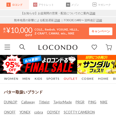
ロコンド
アウトレット
メゾン
マガシーク
【お知らせ】お盆期間の営業・配送についてのご案内
詳細
熊本地震の影響による配送遅延
詳細
｜7/30 (木) 14時〜 送料改訂
詳細
10,000
COLE..
Reebok
YOSUKE
HILLS..
キャンペーン
Z-CRAFT
CAWAII
mis..
NIKE
WOMEN
MEN
KIDS
SPORTS
OUTLET
COSME
HOME
B
パター取扱いブランド
DUNLOP
Callaway
Titleist
TaylorMade
PRGR
PING
NIKE
ONOFF
YONEX
cobra
ODYSEY
SCOTTY CAMERON