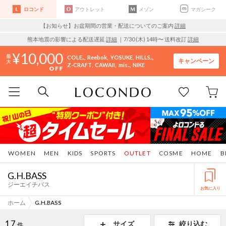
ロコンド
アウトレット
メゾン
マガシーク
【お知らせ】お盆期間の営業・配送についてのご案内
詳細
熊本地震の影響による配送遅延
詳細
｜7/30 (木) 14時〜 送料改訂
詳細
10,000
COLE..
Reebok
YOSUKE
HILLS..
キャンペーン
Z-CRAFT
CAWAII
mis..
NIKE
WOMEN
MEN
KIDS
SPORTS
OUTLET
COSME
HOME
B
G.H.BASS
ジーエイチバス
お気に入り
ホーム
G.H.BASS
17
サイズ
絞り込む
件