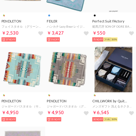
PENDLETON
FEILER
Perfect Suit FActory
フェイスタオル （グリーン系）
ハンカチ Lazy Bear レイジーベア 25cm クマ ハンカチ ハンドタオルLAZYBEAR952441 （ブルー）
範馬刃牙 SON OF OGRE BAKI HANMA フェイスタオル （ブラック）
￥2,530
￥3,427
￥550
37%OFF
5%OFF
75%OFF
10%
PENDLETON
PENDLETON
CHILLWORK by Quit Running
ジャガードバスタオル （サックス系）
ジャガードバスタオル （グリーン系）
メンズギフト 洗えるネクタイセット （set002）
￥4,950
￥4,950
￥6,545
35%OFF
35%OFF
30%OFF
10%