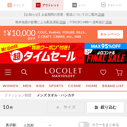
ロコンド
アウトレット
メゾン
マガシーク
【お知らせ】お盆期間の営業・配送についてのご案内
詳細
熊本地震の影響による配送遅延
詳細
｜7/30 (木) 14時〜 送料改訂
詳細
10,000
COLE..
Reebok
YOSUKE
HILLS..
キャンペーン
Z-CRAFT
CAWAII
mis..
NIKE
WOMEN
MEN
KIDS
SPORTS
COSME
HOME
BRAND LIST
ファッション雑貨
メンズ タオル・ハンカチ
10
サイズ
絞り込む
件
カラーをまとめる
表示順 :