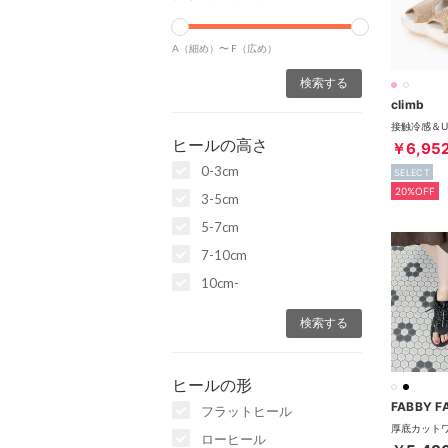
A（細め）〜
F（広め）
climb
ヒールの高さ
￥6,95
0-3cm
SELECT
20%OFF
3-5cm
5-7cm
7-10cm
10cm-
ヒールの形
FABBY F
フラットヒール
ローヒール