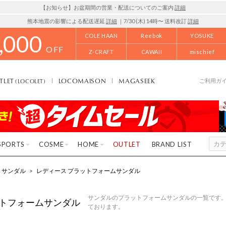
【お知らせ】お盆期間の営業・配送についてのご案内
詳細
熊本地震の影響による配送遅延
詳細
｜7/30 (木) 14時〜 送料改訂
詳細
,000
COLE HAAN
Reebok
YOSUKE
OFF
Z-CRAFT
CAWAII
mischief
TLET
LOCOMAISON
MAGASEEK
(LOCOLET)
ご利用ガ
SPORTS
COSME
HOME
OUTLET
BRAND LIST
サンダル
>
レディース プラットフォームサンダル
サンダルのプラットフォームサンダルの一覧です。
トフォームサンダル
ております。