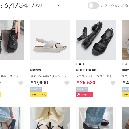
6,473
：
件
カラーをまとめる
Clarks
COLE HAAN
mo
やわらかソールレースアップスニーカーサンダル （ブラック）
DashLite Wish / ダッシュライトウィッシュ （ホワイトインタレスト）
ゼログランド アンクル ストラップ サンダル womens （ブラック / ブラック）
0
￥17,600
￥25,520
￥4
SELECT
SELECT
SEL
15%
33%OFF