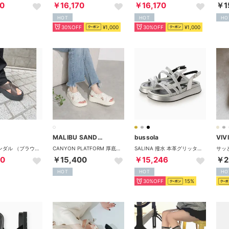
0
￥16,170
￥16,170
￥1
HOT
HOT
HO
30%OFF
¥1,000
30%OFF
¥1,000
MALIBU SANDALS
bussola
VIV
TASHA / サンダル （ブラウン）
CANYON PLATFORM 厚底ワラチサンダル メンズ レディース ARTIFICAL LEATHER アーチサポート MSP010002 OFF-WHITE/OFF-WHITE
SALINA 撥水 本革グリッターストラップサンダル（SATIN MET SILVER） （Silver）
00
￥15,400
￥15,246
￥2
HOT
HOT
HO
30%OFF
15%