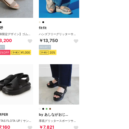
呼
fitfit
【WEB限定デザイン】ゴムストラップサンダル/661250 （ベージュ）
ハンズフリーグリッターサンダル651 （ラメベージュ）
3,200
￥13,750
ECT
SELECT
5%OFF
¥1,000
20%
MPER
by あしながおじさん
PELOTAS FLOTA UP / サンダル （ブラック）
厚底グリッタースポーツサンダル （ブラック）
7,160
￥7,821