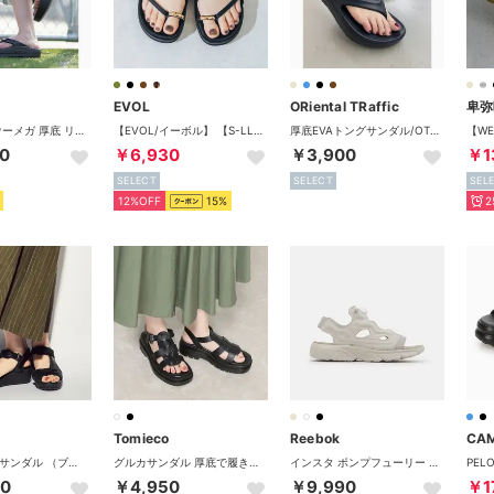
EVOL
ORiental TRaffic
卑弥
OOMEGA/ウーメガ 厚底 リカバリーサンダル 2000440003211 （ブラック）
【EVOL/イーボル】 【S-LLサイズ展開・軽量】軽量厚底クロスストラップトングサンダル JA5908 （ブラック）
厚底EVAトングサンダル/OT3226 （BLACK）リカバリー
0
￥6,930
￥3,900
￥1
SELECT
SELECT
SEL
12%OFF
15%
2
Tomieco
Reebok
CA
厚底3ベルトサンダル （ブラック×ブラック）
グルカサンダル 厚底で履きやすい （BLACK）
インスタ ポンプフューリー サンダル / INSTAPUMP FURY SANDAL （ムーンストーン）
50
￥4,950
￥9,990
￥1