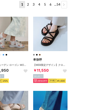
1
2
3
4
5
6
...54
z
卑弥呼
スウェーデン ローゴン MOZ SWEDEN LAGOM コードサンダル （グレー）
【WEB限定デザイン】クロスストラップサンダル/651250 （ブラック）
,950
￥11,550
ECT
SELECT
25%
25%OFF
¥1,000