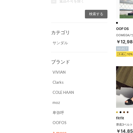
返品不可を除く
OOFOS
カテゴリ
￥12,98
サンダル
SELECT
10%
ブランド
VIVIAN
Clarks
COLE HAAN
moz
卑弥呼
fitfit
OOFOS
￥14,8
+ more