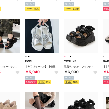
SELECT
SELECT
SEL
15%
¥440
40%
EVOL
YOSUKE
BA
厚底ベルクロスポーツサンダル （ブラック）
【EVOL/イーボル】 【軽量・ふかふか】超軽量クロスビジューベルトスポーツサンダル JA4011 （シルバー）
厚底サンダル （ブラック）
5
￥5,940
￥6,930
￥1
SELECT
SELECT
SEL
50%OFF
15%
10%
31%