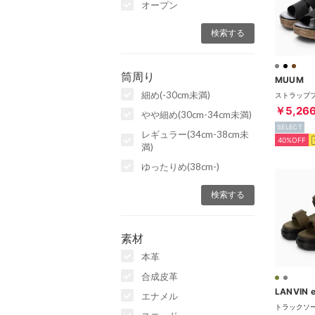
オープン
筒周り
MUUM
細め(-30cm未満)
￥5,26
やや細め(30cm-34cm未満)
SELECT
レギュラー(34cm-38cm未
40%OFF
満)
ゆったりめ(38cm-)
素材
本革
合成皮革
LANVIN e
エナメル