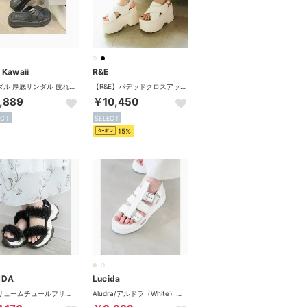
 Kawaii
R&E
サンダル 厚底サンダル 疲れない 散歩 サマーサンダル おしゃれ スリッパ レディース （ブラック）
【R&E】パデッドクロスアッパー厚底サンダル （アイボリー）
,889
￥10,450
ECT
SELECT
15%
NDA
Lucida
☆ボリュームチュールフリルスポーツサンダル （BLACK）
Aludra/アルドラ（White）ベルトボリュームサンダル