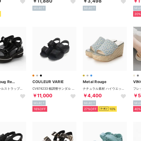
0
￥11,880
￥3,498
￥11
SELECT
SELECT
SEL
20%
Noubel Voug Relax
COULEUR VARIE
Metal Rouge
VI
ビジューソールストラップサンダル （BL）
CV674233 幅調整サンダル （BL/MD） （BL/MD）
ナチュラル素材 ハイウエッジ ジュートミュール （ブルー）
￥11,000
￥4,400
￥5
SELECT
SELECT
SEL
16%OFF
27%OFF
10%
40%