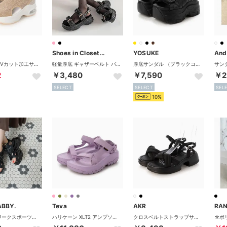
Shoes in Closet -シュークロ-
YOSUKE
And
接触冷感＆UVカット加工サンダル （PINK）
軽量厚底 ギャザーベルト バックル スポーツ サンダル 6294 （ブラック/ブラック）
厚底サンダル （ブラックコンビ）
2
￥3,480
￥7,590
￥2
SELECT
SELECT
SEL
10%
ABBY.
Teva
AKR
RA
厚底カットワークスポーツサンダル （ブラックブラック）
ハリケーン XLT2 アンプソール サンダル （ルーピン）
クロスベルトストラップサンダル （ブラック）