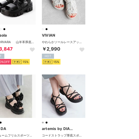
sola
VIVIAN
CORVARA 山羊革厚底軽量サンダル （GALAXY NERO）
やわらかソールレースアップスニーカーサンダル （アイボリー）
3,847
￥2,990
T
HOT
0%OFF
15%
15%
NDA
artemis by DIANA
ボリュームフリルスポーツサンダル （BLACK）
コードストラップ厚底スポーツサンダル （黒ラメ）