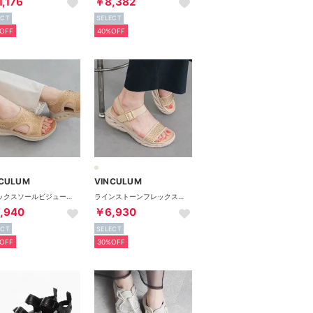
,176
￥8,382
ECT
SELECT
OFF
40%OFF
NCULUM
VINCULUM
フレックスソールビジューサンダル （ベージュ）
ラインストーンフレックスソールサンダル （ベージュ）
,940
￥6,930
ECT
SELECT
OFF
30%OFF