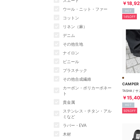
スエード
￥18,92
ウール・ニット・ファー
HOT
14%OFF
コットン
リネン（麻）
デニム
その他生地
ナイロン
ビニール
プラスチック
その他合成繊維
CAMPER
カーボン・ポリカーボネー
ト
￥15,4
貴金属
HOT
ステンレス・チタン・アル
50%OFF
ミなど
ラバー・EVA
木材