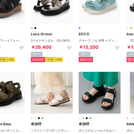
Luca Grossi
ECCO
bus
ストラッププラットフォームグルカサンダル （BLN）
2ベルトサンダル （GLOW ROCA）
グルーブ ソル 本革 レディース サンダル EU35 （AQUATIC）
6
￥26,400
￥13,200
￥1
HOT
HOT
HO
10%
40%OFF
10%
40%OFF
4
n Bleu
卑弥呼
卑弥呼
RA
トラックソールパデットストラップサンダル （カーキ）
ソフトシープパデットサンダル/651211 （ホワイト）
オリジナルソールメタルパーツスポサン/661232 （ブラック）