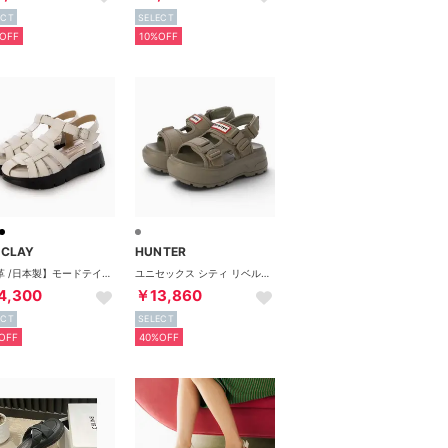
ECT
SELECT
OFF
10%OFF
RCLAY
HUNTER
【本革 /日本製】モードテイスト 厚底モールドソールグルカサンダル （IV）
ユニセックス シティ リベル ネオ レザー バックル サンダル （エナジークレイ）
4,300
￥13,860
ECT
SELECT
OFF
40%OFF