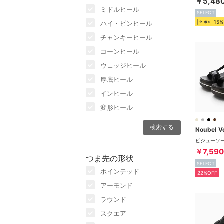
￥5,48
ミドルヒール
SELECT
15%
ハイ・ピンヒール
チャンキーヒール
コーンヒール
ウェッジヒール
厚底ヒール
インヒール
変形ヒール
￥7,590
つま先の形状
SELECT
ポインテッド
22%OFF
アーモンド
ラウンド
スクエア