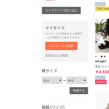
SELECT
20%
マイブランドで絞り込む
マイサイズ
マイサイズを登録すると推奨サ
イズの商品だけ表示できます
マイサイズを登録
登録済みの方(編集)
attagirl
靴サイズ
￥3,55
SELECT
〜
10%OFF
靴幅 (ワイズ)