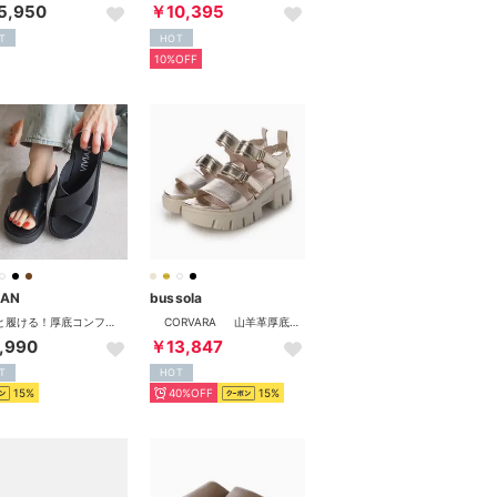
5,950
￥10,395
T
HOT
10%OFF
IAN
bussola
サッと履ける！厚底コンフォートクロスサンダル （ブラック）
CORVARA 山羊革厚底軽量サンダル （GALAXY WHITE GOLD）
,990
￥13,847
T
HOT
15%
40%OFF
15%