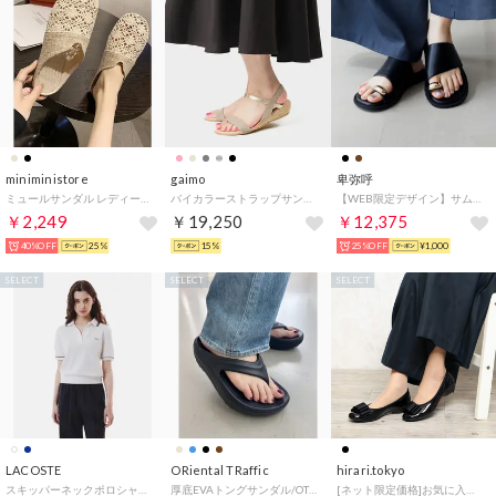
miniministore
gaimo
卑弥呼
ミュールサンダル レディース ぺたんこ
バイカラーストラップサンダル （グレー）
【WEB限定デザイン】サムリングトングサンダル/650203 （ブラック）
￥2,249
￥19,250
￥12,375
40%OFF
25%
15%
25%OFF
¥1,000
SELECT
SELECT
SELECT
LACOSTE
ORiental TRaffic
hirari.tokyo
スキッパーネックポロシャツ （ホワイト)
厚底EVAトングサンダル/OT3226 （BLACK）リカバリー
[ネット限定価格]お気に入り登録６０００人突破幅広全天候日本製木型SL11ラウンド型