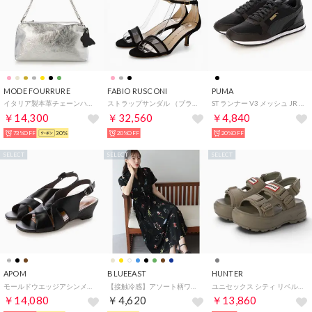
MODE FOURRURE
FABIO RUSCONI
PUMA
イタリア製本革チェーンハンドルバッグ （シルバー/SV）
ストラップサンダル （ブラック）
ST ランナー V3 メッシュ JR 385510.12L
￥14,300
￥32,560
￥4,840
73%OFF
30%
20%OFF
20%OFF
SELECT
SELECT
SELECT
APOM
BLUEEAST
HUNTER
モールドウエッジアシンメトリースリングバックサンダル45 （ブラック）
【接触冷感】アソート柄ワンピース （ブラック系）
ユニセックス シティ リベル ネオ レザー バックル サンダル （エナジークレイ）
￥14,080
￥4,620
￥13,860