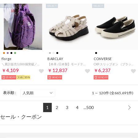
SELECT
SELECT
SELECT
florge
BARCLAY
CONVERSE
＼累計販売1,000個突破／【撥水・軽量・大容量】A4収納リュック バックパック （パープル）
【本革 /日本製】モードテイスト 厚底モールドソールグルカサンダル （IV）
CXP スリップオン （ブラック/ブラック）
￥4,109
￥12,837
￥6,237
25%OFF
15%
38%OFF
10%OFF
表示順 :
1 ～ 120件 (全665,691件)
1
2
3
4
...500
セール・クーポン