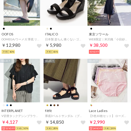
OOFOS
ITALICO
東京ソワール
OOMEGA/ウーメガ 厚底 リカバリーサンダル 2000440003211 （ブラック）
日本製 楽ちん 痛くない ゴムフィットウェッジソールサンダル （ブラック）
WEB限定｜米沢織「小目紗」の涼しい夏用ワンピース （ブラック）
￥12,980
￥5,980
￥38,500
10%
15%
50%OFF
SELECT
SELECT
SELECT
INTERPLANET
fitfit
Lace Ladies
V切替タックデシンブラウス （ブラック）
厚底3ベルトサンダル （ブラック×ブラック）
【5色10枚セット】 ローズ柄ハイウエストコットンショーツ【返品不可商品】 （10枚セット（5色））
￥4,127
￥14,850
￥2,990
52%OFF
10%
20%
24%OFF
20%