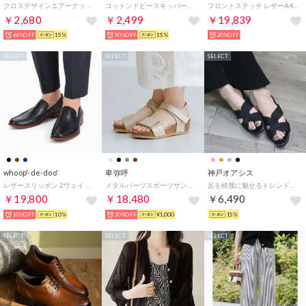
クロスデザインエアークッションシューズ （ブロンズミックス）
コットンドビースキッパーワンピース シャツワンピース ワンピース レディース 春 半袖 ロング 綿100％ コットン100％ インド綿 ワンピ 透け感 夏 ブラ （61グリーン）
フロントステッチ レザーA4トートバッグ （グレージュ）
￥2,680
￥2,499
￥19,839
64%OFF
15%
50%OFF
15%
20%OFF
SELECT
SELECT
SELECT
whoop'-de-doo'
卑弥呼
神戸オアシス
レザースリッポン 2ウェイ 通勤休日対応 (BL)
メタルパーツスポーツサンダル/661203 （ベージュ）
足を綺麗に魅せるトレンドのスクエアトゥミュール （BL）
￥19,800
￥18,480
￥6,490
10%OFF
10%
20%OFF
¥1,000
15%
SELECT
SELECT
SELECT