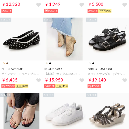
￥12,320
￥1,949
￥5,500
30%OFF
50%OFF
27%OFF
10%
SELECT
SELECT
SELECT
HILLS AVENUE
MODE KAORI
FABIO RUSCONI
ポインテッドトゥパンプス （ブラックドット）
【本革】 サンダル 35632 （グレージュ）
メッシュサンダル （ブラック）
￥6,435
￥15,950
￥19,140
70%OFF
20%
14%OFF
15%
40%OFF
SELECT
SELECT
SELECT