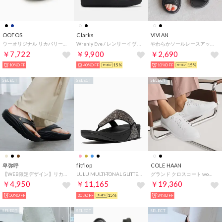
OOFOS
Clarks
VIVIAN
ウーオリジナル リカバリーサンダル （ブラック）
Wrenly Eve / レンリーイヴ （ブラック/ブラック）
やわらかソールレースアップスニーカーサンダル （ブラック）
￥7,722
￥9,900
￥2,690
10%OFF
40%OFF
15%
10%OFF
15%
SELECT
SELECT
SELECT
卑弥呼
fitflop
COLE HAAN
【WEB限定デザイン】リカバリートングサンダル/661251 （ブラック）
LULU MULTI-TONAL GLITTER TOE-POST SANDALS （Black Multi）
グランド クロスコート womens （ブライト ホワイト / ホワイト）
￥4,950
￥11,165
￥19,360
50%OFF
30%OFF
15%
34%OFF
SELECT
SELECT
SELECT