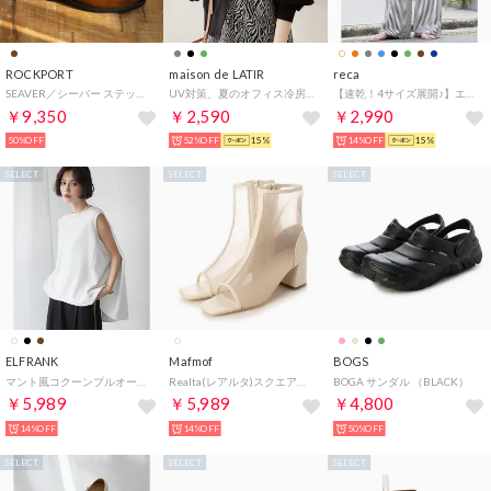
ROCKPORT
maison de LATIR
reca
SEAVER／シーバー ステップアクティベイテッド エプロン トゥ （ニュー ブラウン）
UV対策、夏のオフィス冷房対策に！夏服にピッタリな透け感Vネック上品シアーUVカットカーデ （ブラック）
【速乾！4サイズ展開♪】エンボスイージーパンツ（ストライプ：ネイビー）/ y2819
￥9,350
￥2,590
￥2,990
50%OFF
52%OFF
15%
14%OFF
15%
SELECT
SELECT
SELECT
ELFRANK
Mafmof
BOGS
マント風コクーンプルオーバー（ホワイト）
Realta(レアルタ)スクエアトゥメッシュブーツサンダル （アイボリー・レース）
BOGA サンダル （BLACK）
￥5,989
￥5,989
￥4,800
14%OFF
14%OFF
50%OFF
SELECT
SELECT
SELECT