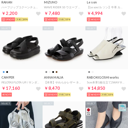
RANAN
MIZUNO
Le son
ハーフジップコクーンチュニック （グレージュ）
WAVE RIDER 10 ウエーブ ライダー 10D1GA243114 （WHITE/BLACK/WINERED）
【Le son/ル ソン】牛革 カウレザースクエアパンプス 走れる 痛くない 甲高 幅広 外反母趾 （ブラック）
￥2,200
￥7,480
￥4,994
19%OFF
20%
60%OFF
15%
44%OFF
SELECT
SELECT
SELECT
CAMPER
ANNA MALIA
RABOKIGOSHI works
PELOTAS FLOTA UP / サンダル （ブラック）
【本革】やわらかレザー ネックベルト サンダル プラット製法 （ブラック）
5cm本革1枚仕立て2WAYサンダル （ホワイト）
￥17,160
￥8,470
￥14,850
40%OFF
30%OFF
15%
46%OFF
15%
SELECT
SELECT
SELECT