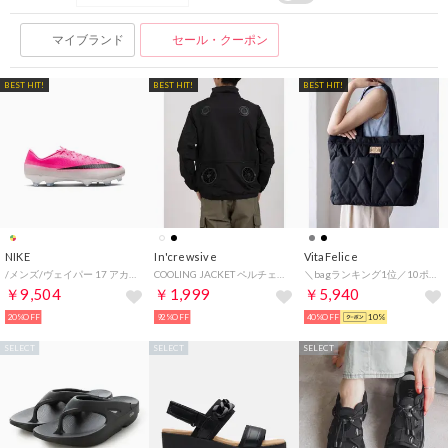
マイブランド
セール・クーポン
BEST HIT!
BEST HIT!
BEST HIT!
NIKE
In'crewsive
VitaFelice
/メンズ/ヴェイパー 17 アカデミー FG/MG T （MLTCLR/BLACK）
COOLING JACKET ペルチェ付き クーリングジャケット【返品不可商品】 （ブラック）
＼bagランキング1位／10ポケットキルティングトートバッグ （BLACK）
￥9,504
￥1,999
￥5,940
20%OFF
92%OFF
40%OFF
10%
SELECT
SELECT
SELECT