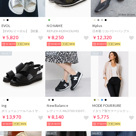
EVOL
NO NAME
IKplus
【EVOL/イーボル】 【軽量・ふかふか】超軽量クロスビジューベルトスポーツサンダル JA4011 （シルバー）
REFLEX-41204 (OLIVE)
日本製 リカバリーパンプス 国家資格取得整体師と一緒に作ったパンプス 外反母趾対応 超軽量150g未満 レイン対応 晴雨兼用 ■ブラック スムース■ パンプス コンフォートシューズ フラットシューズ 1625 神戸シューズ kobe shoes
￥5,820
￥8,250
￥12,320
51%OFF
15%
50%OFF
15%
30%OFF
20%
SELECT
SELECT
SELECT
ing
New Balance
MODE FOURRURE
ボリュームソールベルトサンダル （ブラック）
レディース ML373D 310373 （ブラック）
イタリア製サマージャケット （ベージュ）
￥13,970
￥8,140
￥5,775
15%OFF
15%
25%OFF
77%OFF
30%
SELECT
SELECT
SELECT