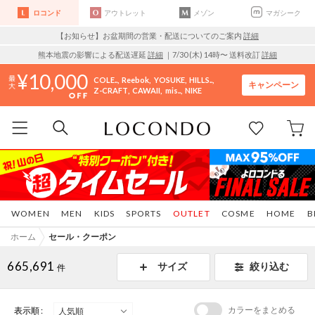
ロコンド
アウトレット
メゾン
マガシーク
【お知らせ】お盆期間の営業・配送についてのご案内
詳細
熊本地震の影響による配送遅延
詳細
｜7/30 (木) 14時〜 送料改訂
詳細
10,000
COLE..
Reebok
YOSUKE
HILLS..
キャンペーン
Z-CRAFT
CAWAII
mis..
NIKE
WOMEN
MEN
KIDS
SPORTS
OUTLET
COSME
HOME
B
ホーム
セール・クーポン
665,691
サイズ
絞り込む
件
カラーをまとめる
表示順 :