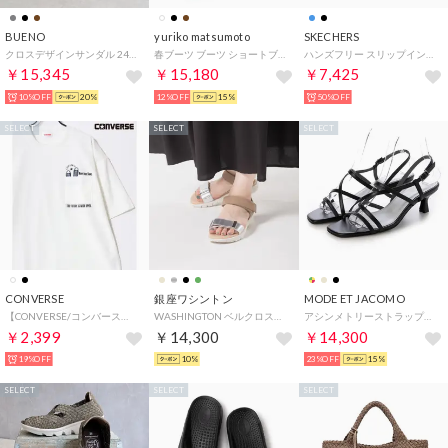
BUENO
yuriko matsumoto
SKECHERS
クロスデザインサンダル 24w-a2605-bl （BLACK）
春ブーツ ブーツ ショートブーツ 4E お花 本革 旅行 軽量底 日本製 （BL）
ハンズフリー スリップインズ：ウノ グライドステップ - エア グライダーズ （LT.BLUE）
￥15,345
￥15,180
￥7,425
10%OFF
20%
12%OFF
15%
50%OFF
SELECT
SELECT
SELECT
CONVERSE
銀座ワシントン
MODE ET JACOMO
【CONVERSE/コンバース】吸水速乾 UVカット スニーカー シューズ刺繍/グラフィックプリント ポケット付き半袖Tシャツ メンズ レディース ユニセックス 春夏 トップス カットソー
WASHINGTON ベルクロストラップサンダル （シルバー）
アシンメトリーストラップサンダル （ブラック）
￥2,399
￥14,300
￥14,300
19%OFF
10%
23%OFF
15%
SELECT
SELECT
SELECT