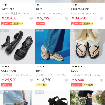
SKECHERS
NIKE
UNITED NUDE
【Parade限定】Slip-ins: Arch Fit 2.0 - Stardust（スリップインズ：アーチフィット 2.0 スターダスト） 164016 （ダークトープ）
レディース スニーカー ウィメンズ エア マックス SC CW4554-001 （ブラック）
Delta Sporty （BLACK）
￥10,450
￥5,999
￥34,650
20%OFF
10%
47%OFF
30%OFF
15%
SELECT
SELECT
SELECT
COLE HAAN
fitfit
EVOL
ゼログランド アンクル ストラップ サンダル womens （ブラック / ブラック）
ハンズフリーグリッターサンダル651 （ラメベージュ）
【EVOL/イーボル】 【S-LLサイズ展開・軽量】軽量厚底クロスストラップトングサンダル JA5908 （ブラック）
￥25,520
￥13,750
￥6,600
33%OFF
20%
16%OFF
15%
SELECT
SELECT
SELECT