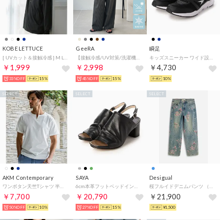
KOBE LETTUCE
GeeRA
瞬足
[ UVカット＆接触冷感 ] M L XL 取り外しサンバイザー付きパーカー【A指穴】[選べる2タイプ] [C7760]【返品不可商品】 （ブラック）
【接触冷感/UV対策/洗濯機可】春夏キレイ見え！ダブルタックワイドイージーパンツ（チャコールストライプ）
キッズスニーカー ワイド設計 （ブラック）
￥1,999
￥2,998
￥4,730
33%OFF
15%
45%OFF
15%
10%
SELECT
SELECT
SELECT
AKM Contemporary
SAYA
Desigual
ワンボタン天竺Tシャツ 半袖Tシャツ （オフホワイト）
6cm本革フットベッドインソールサンダル （ブラック）
桜フルイドデニムパンツ （ブルー）
￥7,700
￥20,790
￥21,900
50%OFF
10%
27%OFF
15%
¥1,500