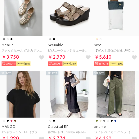
Menue
Scramble
Wpc.
スタックヒール グルカサンダル （1001アイボリーPU）
ビジューウェッジミュールサンダル （ブラック）
【Wpc.】最強の日傘 UVO(ウーボ) 5段 53cm 大きい 完全遮光 遮熱 UVカット100％ 晴雨兼用 コンパクト 大きめ レディース 折りたたみ傘 折り畳み傘（オフ×ブルーグレー）
￥3,758
￥2,970
￥5,610
20%OFF
15%
22%OFF
15%
15%OFF
10%
SELECT
SELECT
SELECT
MANGO
Classical Elf
andme
Tシャツ .-- SEVILLA （ブラック）
春のレトロ。2wayパネルレースジャンパースカート （ブラック）
ワイド ベイカー パンツ （カーキ）
￥1,990
￥2,774
￥4,130