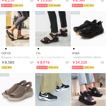
￥8,250
￥13,200
￥8,580
53%OFF
15%
25%OFF
¥1,000
48%OFF
15%
SELECT
SELECT
SELECT
OOFOS
Fin
HOKA
OOriginal - ウーオリジナル （black）
ナイロンベルクロスポーツサンダル【低反発スポンジ入り】 （ブラック）
- UNISEX CLIFTON L ATHLETICS【1160050-BBLC】 （BLACK/BLACK）
￥8,580
￥8,976
￥14,520
20%
20%OFF
15%
40%OFF
15%
SELECT
SELECT
SELECT