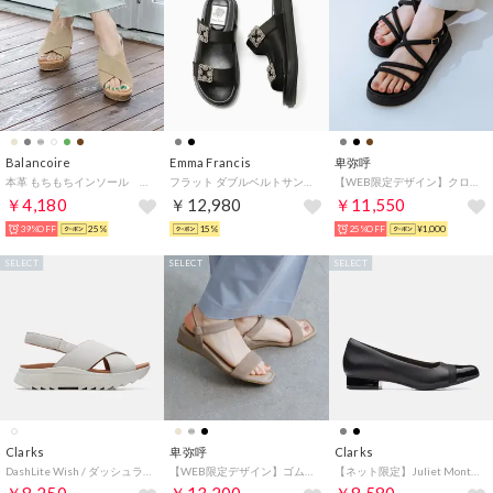
Balancoire
Emma Francis
卑弥呼
本革 もちもちインソール クロスベルトウェッジサンダル （ベージュ）
フラット ダブルベルトサンダル （ブラック サテン）
【WEB限定デザイン】クロスストラップサンダル/651250 （ブラック）
￥4,180
￥12,980
￥11,550
39%OFF
25%
15%
25%OFF
¥1,000
SELECT
SELECT
SELECT
Clarks
卑弥呼
Clarks
DashLite Wish / ダッシュライトウィッシュ （ホワイトインタレスト）
【WEB限定デザイン】ゴムストラップサンダル/661250 （ベージュ）
【ネット限定】Juliet Monte / ジュリエットモンテ （ブラックレザー/シンセティック）