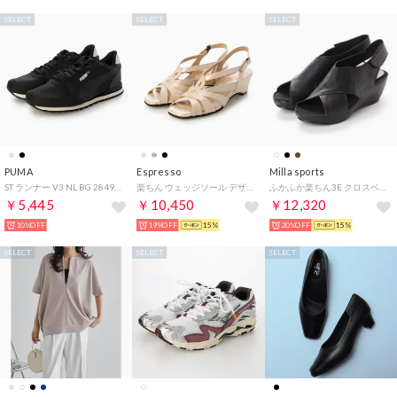
SELECT
SELECT
SELECT
PUMA
Espresso
Milla sports
ST ランナー V3 NL BG 284901 （ブラック）
楽ちん ウェッジソール デザインコンフォートサンダル （ベージュ）
ふかふか楽ちん3E クロスベルトカジュアルサンダル （ブラック）
￥5,445
￥10,450
￥12,320
10%OFF
19%OFF
15%
20%OFF
15%
SELECT
SELECT
SELECT