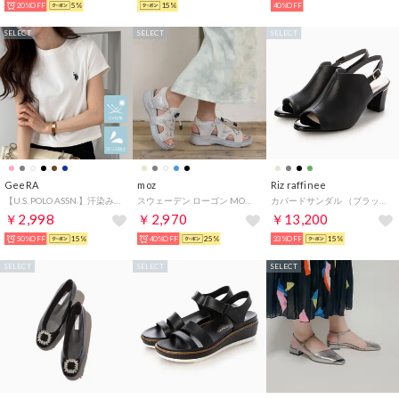
20%OFF
5%
15%
40%OFF
SELECT
SELECT
SELECT
GeeRA
moz
Riz raffinee
【U.S. POLO ASSN.】汗染み防止・UV対策機能付き！ワンポイント刺繍Tシャツトップス （オフホワイト）
スウェーデン ローゴン MOZ SWEDEN LAGOM コードサンダル （グレー）
カバードサンダル （ブラック）
￥2,998
￥2,970
￥13,200
50%OFF
15%
40%OFF
25%
33%OFF
15%
SELECT
SELECT
SELECT