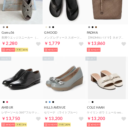
Gomu56
GMOOD
PADMA
美脚ウエッジスニーカー （ブロンズ）
メンズ レディース スポーツサンダル 衝撃吸収 機能性 厚底 トングタイプ ビーサン （ブラック）
【PADMA/パドマ】ネオプレーン イントレチャート トートバッグ A4 大容量 軽量
￥2,280
￥1,779
￥13,860
69%OFF
15%
40%OFF
10%OFF
SELECT
SELECT
SELECT
AMBUR
HILLS AVENUE
COLE HAAN
レザーソール 360°フルマッケイ製法 内羽根ストレートチップ（ブラック） CHIP アンバー
セリーナ （ライトブルー）
ケイリン ボウ ミュール womens （アイボリー レザー）
￥13,750
￥13,200
￥13,200
34%OFF
5%
53%OFF
20%
60%OFF