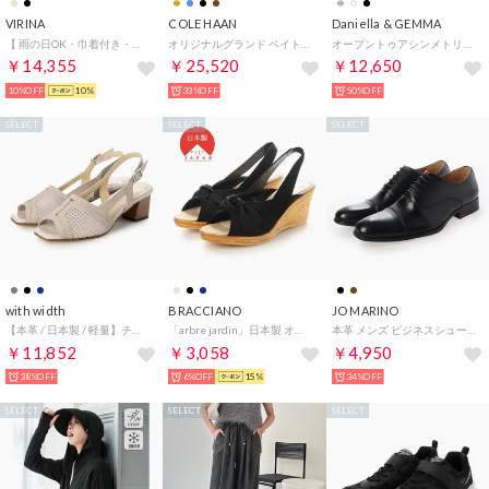
VIRINA
COLE HAAN
Daniella & GEMMA
【 雨の日OK・巾着付き・旅行・持ち歩き】晴雨兼用ジュノビジューパンプス （エナメルブラック）
オリジナルグランド ペイトン フラットフォーム womens （ブラック / ブラック）
オープントゥアシンメトリーバックストラップパンプス （ガンメタ）
￥14,355
￥25,520
￥12,650
10%OFF
10%
33%OFF
50%OFF
SELECT
SELECT
SELECT
with width
BRACCIANO
JO MARINO
【本革 / 日本製 / 軽量】チュールデザインバックバンドサンダル （LGY）
「arbre jardin」日本製 オープントゥウェッジソール ストラップサンダル BRACCIANOセレクト （ブラック）
本革 メンズ ビジネスシューズ 紳士靴 ストレートチップ ドレスシューズ 内羽根 防滑 （ブラック）
￥11,852
￥3,058
￥4,950
38%OFF
6%OFF
15%
34%OFF
SELECT
SELECT
SELECT