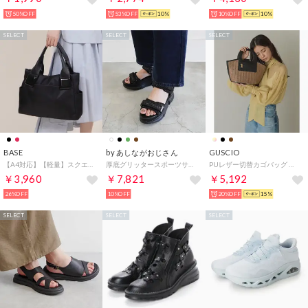
50%OFF
53%OFF
10%
10%OFF
10%
SELECT
SELECT
SELECT
BASE
by あしながおじさん
GUSCIO
【A4対応】【軽量】スクエアパーツ ナイロントートバッグ
厚底グリッタースポーツサンダル （ブラック）
PUレザー切替カゴバッグ （BROWN）
￥3,960
￥7,821
￥5,192
26%OFF
10%OFF
20%OFF
15%
SELECT
SELECT
SELECT