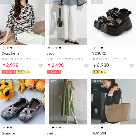
SELECT
SELECT
SELECT
Doux Belle
coca
YOSUKE
総柄デザインブラウス レディース トップス （ベージュ）
サマーデニムウエストゴムイージーパンツ （Ivory）
厚底サンダル （ブラック）
￥2,998
￥2,490
￥6,930
44%OFF
10%
16%OFF
15%
SELECT
SELECT
SELECT
Gomu56
and it_
TOPKAPI