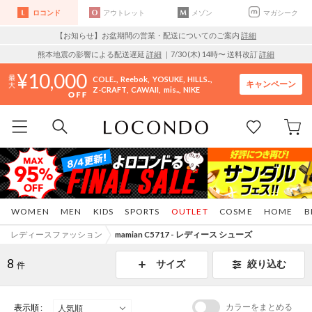
ロコンド
アウトレット
メゾン
マガシーク
【お知らせ】お盆期間の営業・配送についてのご案内
詳細
熊本地震の影響による配送遅延
詳細
｜7/30 (木) 14時〜 送料改訂
詳細
10,000
COLE..
Reebok
YOSUKE
HILLS..
キャンペーン
Z-CRAFT
CAWAII
mis..
NIKE
WOMEN
MEN
KIDS
SPORTS
OUTLET
COSME
HOME
B
レディースファッション
mamian C5717 - レディース シューズ
8
サイズ
絞り込む
件
カラーをまとめる
表示順 :