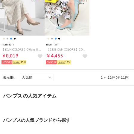
mamian
mamian
【 iCoN COLORS 】5.0cm 痛くなりにくい 美脚ポインテッドトゥカラーパンプス／C57173 （グレージュ）
【 23SS iCoN COLORS 】5.0cm 痛くなりにくい 美脚ポインテッドトゥスムースカラーパンプス／C57173 （ブルーグレー）
￥8,019
￥4,455
10%OFF
15%
50%OFF
15%
表示順 :
1 ～ 11件 (全11件)
パンプス の人気アイテム
パンプスの人気ブランドから探す