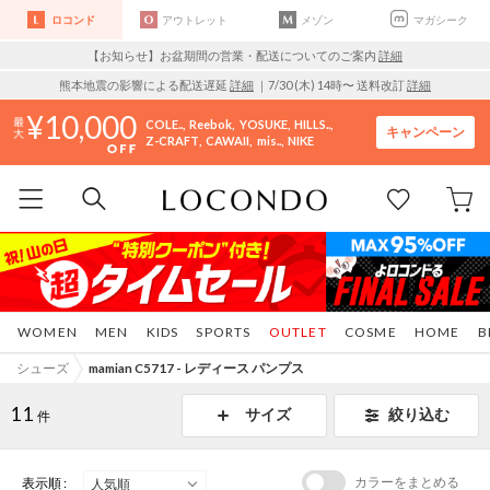
ロコンド
アウトレット
メゾン
マガシーク
【お知らせ】お盆期間の営業・配送についてのご案内
詳細
熊本地震の影響による配送遅延
詳細
｜7/30 (木) 14時〜 送料改訂
詳細
10,000
COLE..
Reebok
YOSUKE
HILLS..
キャンペーン
Z-CRAFT
CAWAII
mis..
NIKE
WOMEN
MEN
KIDS
SPORTS
OUTLET
COSME
HOME
B
シューズ
mamian C5717 - レディース パンプス
11
サイズ
絞り込む
件
カラーをまとめる
表示順 :