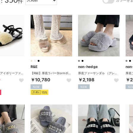
：
件
カラーを
R&E
non-hedge
non
MR51372 （アイボリーファー）
【R&E】厚底ラバーStormボリュームファーベルトサンダル （ベージュ）
厚底ファーサンダル （グレー）
0
￥10,780
￥2,198
￥2
NEW
NEW
NE
15%