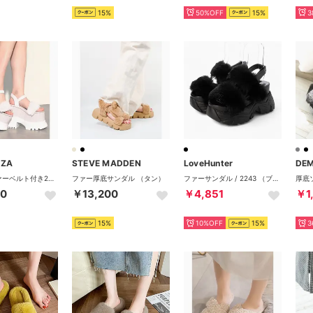
15%
50%OFF
15%
3
NZA
STEVE MADDEN
LoveHunter
DE
フェイクファーベルト付き2WAYスポサン （ピンク(372)）
ファー厚底サンダル （タン）
ファーサンダル / 2243 （ブラック）
30
￥13,200
￥4,851
￥1
15%
10%OFF
15%
3