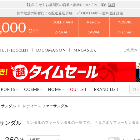
【お知らせ】お盆期間の営業・配送についてのご案内
詳細
熊本地震の影響による配送遅延
詳細
｜7/30 (木) 14時〜 送料改訂
詳細
,000
COLE HAAN
Reebok
YOSUKE
OFF
Z-CRAFT
CAWAII
mischief
TLET
LOCOMAISON
MAGASEEK
(LOCOLET)
ご利用ガ
SPORTS
COSME
HOME
OUTLET
BRAND LIST
サンダル
>
レディース ファーサンダル
サンダル
サンダルのファーサンダルの一覧です。 さまざまなファーサンダ
350