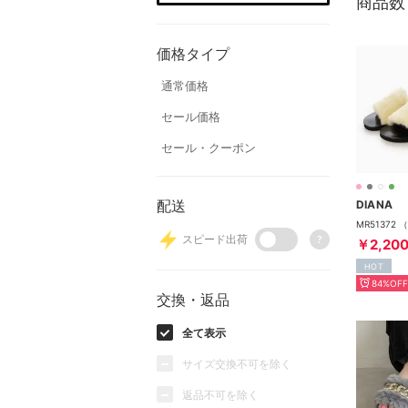
商品数
価格タイプ
通常価格
セール価格
セール・クーポン
配送
DIANA
スピード出荷
?
￥2,20
HOT
84%OFF
交換・返品
全て表示
サイズ交換不可を除く
返品不可を除く