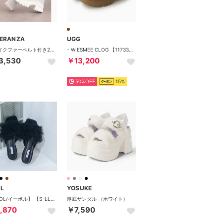
PERANZA
UGG
フェイクファーベルト付き2WAYスポサン （ホワイト(301)）
- W ESMEE CLOG 【1173331-CHE】 （CHE）
3,530
￥13,200
50%OFF
15%
L
YOSUKE
【EVOL/イーボル】 【S-LLサイズ展開・クッション入り】スクエア3cmチュールフリルサンダル JA5981 （ブラック）
厚底サンダル （ホワイト）
,870
￥7,590