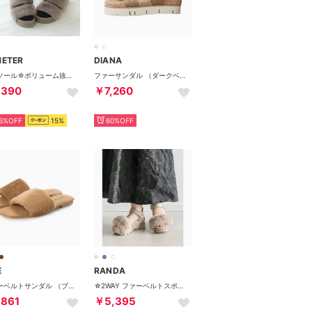
METER
DIANA
厚底ソール☆ボリューム抜群 ダブルベルト ファーサンダル （グレー）
ファーサンダル （ダークベージュカーフ）
,390
￥7,260
6%OFF
15%
60%OFF
E
RANDA
ファーベルトサンダル （ブラウン）
☆2WAY ファーベルトスポーツサンダル （GREGE）
,861
￥5,395