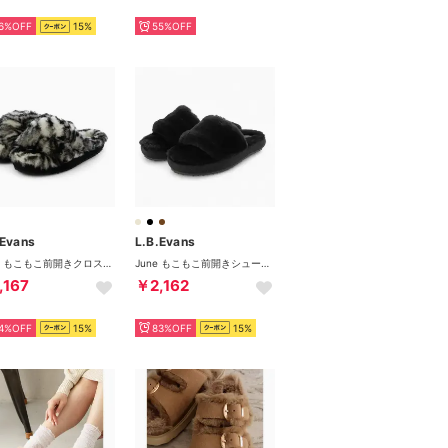
6%OFF
15%
55%OFF
.Evans
L.B.Evans
Abby もこもこ前開きクロスベルトシューズ （Zebra）
June もこもこ前開きシューズ （Black）
,167
￥2,162
4%OFF
15%
83%OFF
15%