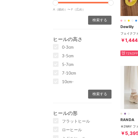
A（細め）〜
F（広め）
Dewlily
ヒールの高さ
￥1,444
0-3cm
72%OFF
3-5cm
5-7cm
7-10cm
10cm-
ヒールの形
RANDA
フラットヒール
ローヒール
￥5,39