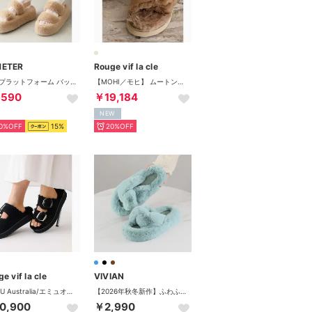
METER
Rouge vif la cle
厚底 プラットフォーム バックバンド ファーサンダル （ベージュ）
【MOHI／モヒ】 ムートンベルトサンダル （ベージュ）
,590
￥19,184
NEW
0%OFF
15%
20%OFF
e vif la cle
VIVIAN
【EMU Australia/エミュオーストラリア】ファーサンダル/サンダル/フ （ブラック）
【2026年秋冬新作】ふわふわファークロスサンダル （ブルー）
0,900
￥2,990