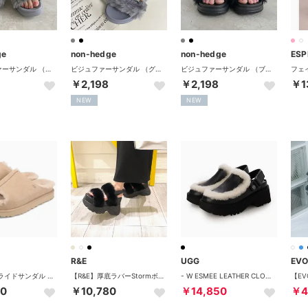
ge
non-hedge
non-hedge
ES
チェーンファーサンダル （グレー）
ビジュファーサンダル （グレー）
ビジュファーサンダル （ブラック）
￥2,198
￥2,198
￥1
NEW
NEW
R&E
UGG
EVO
サンダル スライドサンダル グリーンポート スライド レディース GREENPORT SLIDE シープスキン ベージュ 1167610 （MMM）
【R&E】厚底ラバーStormボリュームファーベルトサンダル （ブラック）
- W ESMEE LEATHER CLOG 【1171507-BLK】 （BLK）
00
￥10,780
￥14,850
￥4