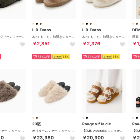
L.B.Evans
L.B.Evans
DE
MR51372 （グリーンファー）
June もこもこ前開きシューズ （camel）
June もこもこ前開きシューズ （Natural）
0
￥2,851
￥2,376
￥1
78%OFF
15%
82%OFF
15%
6
23区
Rouge vif la cle
Roug
ボリュームファー ミュール サンダル （ブラウン系）
ボリュームファー ミュール サンダル （ベージュ系）
【EMU Australia/エミュオーストラリア】ファーサンダル/サンダル/フ （ベージュ）
80
￥23,980
￥20,900
￥2