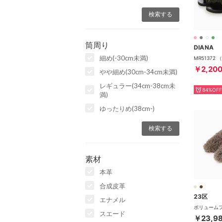
筒周り
DIANA
細め(-30cm未満)
￥2,20
やや細め(30cm-34cm未満)
レギュラー(34cm-38cm未
84%OFF
満)
ゆったりめ(38cm-)
素材
本革
合成皮革
23区
エナメル
スエード
￥23,9