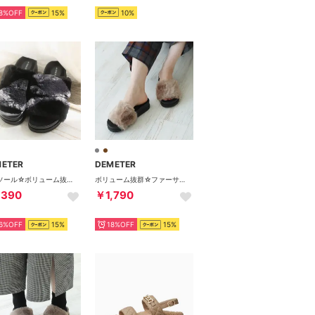
8%OFF
15%
10%
METER
DEMETER
厚底ソール☆ボリューム抜群 ダブルベルト ファーサンダル （ブラック）
ボリューム抜群☆ファーサンダル （ブラウン）
,390
￥1,790
6%OFF
15%
18%OFF
15%