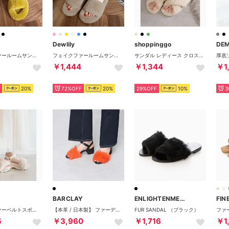
Dewlily
shoppinggo
DE
フェイクファールームサンダル レディース 10代 20代 30代 韓国ファッション カジュアル 靴 可愛い シンプル 黒 白 ぺたんこ 歩きやすい （イエロー）
フェイクファールームサンダル レディース 10代 20代 30代 韓国ファッション カジュアル 靴 可愛い シンプル 黒 白 ぺたんこ 歩きやすい （ベージュ）
サンダル レディース クロス ファーサンダル ファースリッパ サンダルファー ルームシューズ モコモコ 大きいサイズ 暖かい （ベージュ）
￥1,444
￥1,344
￥1
20%
72%OFF
20%
29%OFF
10%
3
BARCLAY
ENLIGHTENMENT
FIN
☆2WAY ファーベルトスポーツサンダル （IVORY）
【本革 / 日本製】 ファーデザイン ネックベルトサンダル （BLK）
FUR SANDAL （ブラック）
5
￥3,960
￥1,716
￥1