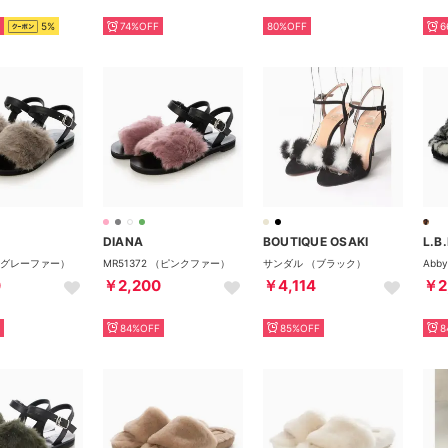
5%
74%OFF
80%OFF
6
DIANA
BOUTIQUE OSAKI
L.B
 （グレーファー）
MR51372 （ピンクファー）
サンダル （ブラック）
0
￥2,200
￥4,114
￥2
84%OFF
85%OFF
8