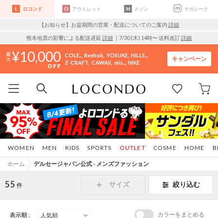
ロコンド
アウトレット
メゾン
マガシーク
【お知らせ】お盆期間の営業・配送についてのご案内
詳細
熊本地震の影響による配送遅延
詳細
｜7/30 (木) 14時〜 送料改訂
詳細
10,000
COLE..
Reebok
YOSUKE
HILLS..
キャンペーン
Z-CRAFT
CAWAII
mis..
NIKE
WOMEN
MEN
KIDS
SPORTS
OUTLET
COSME
HOME
B
ホーム
デルセージャパン公式 - メンズファッション
55
サイズ
絞り込む
件
カラーをまとめる
表示順 :