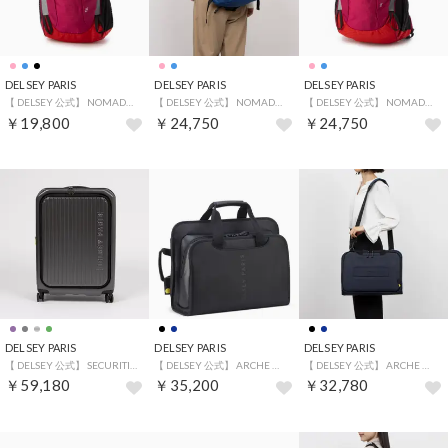
DELSEY PARIS
DELSEY PARIS
DELSEY PARIS
【 DELSEY 公式】 NOMADE バックパック リュック 12L Sサイズ 軽量 ノートPC保護 アンチRFID （PINK）
【 DELSEY 公式】 NOMADE バックパック リュック 28L Mサイズ 軽量 ノートPC保護 アンチRFID （BLUE）
【 DELSEY 公式】 NOMADE バックパック リュック 28L Mサイズ 軽量 ノートPC保護 アンチRFID （PINK）
￥19,800
￥24,750
￥24,750
DELSEY PARIS
DELSEY PARIS
DELSEY PARIS
【 DELSEY 公式】 SECURITIME ZIP セキュリタイム ジップ 73L+7L スーツケース フロントオープン Mサイズ 拡張 （ANTHRACITE）
【 DELSEY 公式】 ARCHE ビジネスバッグ 2CPT SATCHEL 2way ハンドバッグ リュック 14インチPC対応 （BLACK）
【 DELSEY 公式】 ARCHE ビジネスバッグ 2CPT SATCHEL ショルダー付き 14インチPC対応 （NAVY）
￥59,180
￥35,200
￥32,780