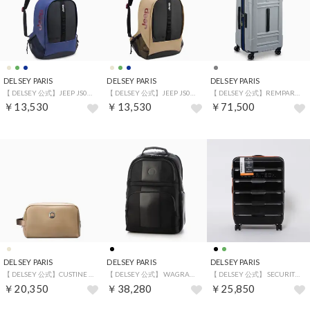
DELSEY PARIS
DELSEY PARIS
DELSEY PARIS
【 DELSEY 公式】JEEP JS011B VERSATILE BACKPACK ジープ バックパック 20.9L 軽量 防水 リュック 15.6インチ PC対応 キャリーオン機能 （NAVY）
【 DELSEY 公式】JEEP JS011B VERSATILE BACKPACK ジープ バックパック 20.9L 軽量 防水 リュック 15.6インチ PC対応 キャリーオン機能 （BEIGE）
【 DELSEY 公式】REMPART ランパート スーツケース 89L 7泊以上 Lサイズ キャリーケース TSAロック （GREY）
￥13,530
￥13,530
￥71,500
DELSEY PARIS
DELSEY PARIS
DELSEY PARIS
【 DELSEY 公式】CUSTINE キュスティーヌ トラベルグッズ 国際保証付 delsey paris （BEIGE）
【 DELSEY 公式】 WAGRAM ワグラム バックパック 2-CPT BACKPACK リュックサック 15.6インチPC対応 （BLACK）
【 DELSEY 公式】 SECURITECH CITADEL スーツケース 69L 4～6泊 Mサイズ 拡張機能付 キャリーケース （BLACK）
￥20,350
￥38,280
￥25,850