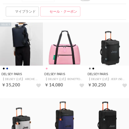
マイブランド
セール・クーポン
SELECT
DELSEY PARIS
DELSEY PARIS
DELSEY PARIS
【 DELSEY 公式】 ARCHE ビジネスバッグ 2CPT SATCHEL 2way ハンドバッグ リュック 14インチPC対応 （NAVY）
【 DELSEY 公式】BENETTON ベネトン ボストンバッグ 45L 2泊3日 NOW SOFTSIDE 大容量 大型 キャリーバッグ （PINK）
【 DELSEY 公式】JEEP JS007C 55 2W TR DUFFLE ジープ スーツケース 37L 機内持ち込み Sサイズ 軽量 防水 ソフトキャリーケース （BLACK）
￥35,200
￥14,080
￥30,250