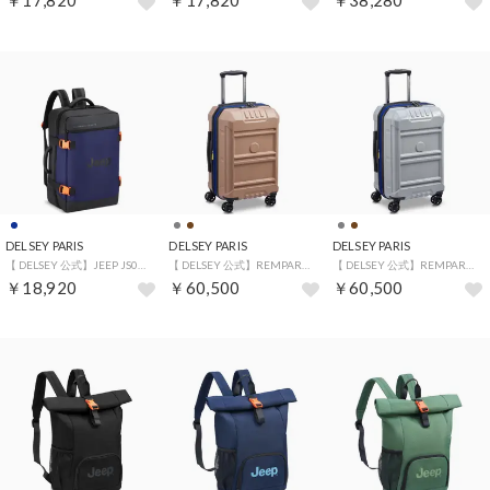
￥17,820
￥17,820
￥38,280
DELSEY PARIS
DELSEY PARIS
DELSEY PARIS
【 DELSEY 公式】JEEP JS007C BACKPACK XL ジープ バックパック 48L 軽量 防水 耐水 リュック 大容量 キャリーオン機能 国際保証付 （NAVY）
【 DELSEY 公式】REMPART 55 CM 4 DOUBLE-WHEEL FLEX CABIN TROLLEY CASE ランパート スーツケース 40L 1-3泊 Sサイズ （BROWN）
【 DELSEY 公式】REMPART 55 CM 4 DOUBLE-WHEEL FLEX CABIN TROLLEY CASE ランパート スーツケース 40L 1-3泊 Sサイズ （GREY）
￥18,920
￥60,500
￥60,500