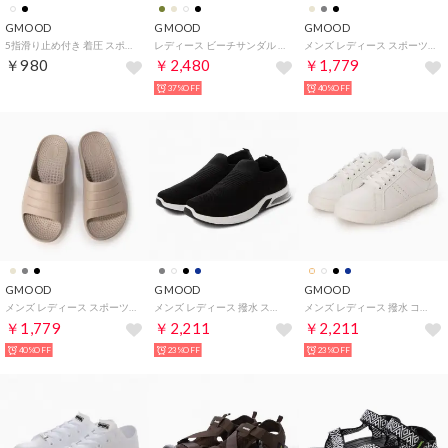
GMOOD
GMOOD
GMOOD
5指滑り止め付き 着圧 スポーツソックス メンズ ジュニア サッカー 靴下 （ホワイト）
レディース ビーチサンダル 厚底 リカバリー系 トング 鼻緒 厚底 プラットフォーム クッション （グレージュ）
メンズ レディース スポーツサンダル 衝撃吸収 機能性 厚底 スライドタイプ スポサン （グレー）
￥980
￥2,480
￥1,779
37%OFF
40%OFF
GMOOD
GMOOD
GMOOD
メンズ レディース スポーツサンダル 衝撃吸収 機能性 厚底 スライドタイプ スポサン （グレージュ）
メンズ レディース 撥水 スリップオン ニットシューズ スリッポン メッシュ カジュアル スニーカー （ブラック）
メンズ レディース 撥水 コートシューズ カジュアル 超軽量 スニーカー （ホワイト）
￥1,779
￥2,211
￥2,211
40%OFF
23%OFF
23%OFF