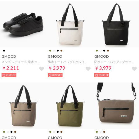
GMOOD
GMOOD
GMOOD
メンズ レディース 撥水 コートシューズ カジュアル 超軽量 スニーカー （オールブラック） （オールブラック）
防水トートバッグ L ホワイト(約26.5L) A4対応 撥水 軽量 ユニセックス ONESIZE （ホワイト）
防水トートバッグ L ブラック(約26.5L) A4対応 撥水 軽量 ユニセックス ONESIZE （ブラック）
￥2,211
￥3,979
￥3,979
23%OFF
20%OFF
20%OFF
GMOOD
GMOOD
GMOOD