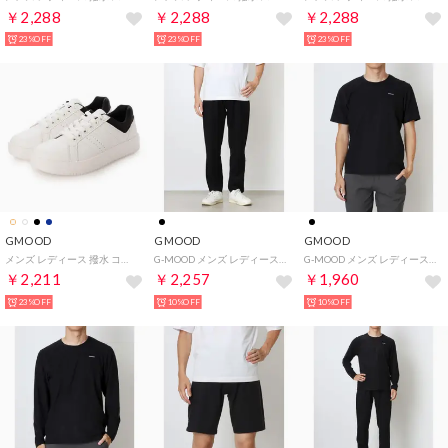
￥2,288
￥2,288
￥2,288
23%OFF
23%OFF
23%OFF
GMOOD
GMOOD
GMOOD
メンズ レディース 撥水 コートシューズ カジュアル 超軽量 スニーカー （ホワイト×ブラック）
G-MOOD メンズ レディース ジムインナー ロングパンツ 長ズボン サウナスーツ トレーニングウェア （ブラック）
G-MOOD メンズ レディース ジムインナー 半袖 TEE サウナスーツ クルーネック トレーニングウェア （ブラック）
￥2,211
￥2,257
￥1,960
23%OFF
10%OFF
10%OFF