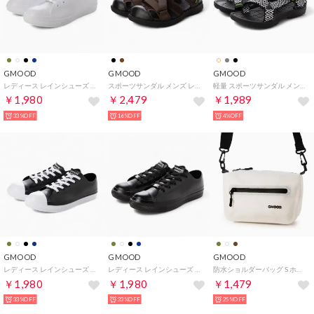
GMOOD
GMOOD
GMOOD
レディース レインシューズ 防水 雨靴 PVC スニーカー（ホワイト）
スポーツサンダル メンズ レディース スポサン つま先保護タイプ （モカ）
軽量 スポーツサンダル メンズ レディース スポサン （ブラック×柄）
￥1,980
￥2,479
￥1,989
33%OFF
16%OFF
4%OFF
GMOOD
GMOOD
GMOOD
レディース レインシューズ 防水 雨靴 PVC スニーカー（ネイビー）
レディース レインシューズ 防水 雨靴 PVC スニーカー（ブラック）
防水ショルダーバッグ S ホワイト(約3.5L) 撥水 軽量 ユニセックス ONESIZE （ホワイト）
￥1,980
￥1,980
￥1,479
33%OFF
33%OFF
25%OFF