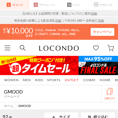
ロコンド
アウトレット
メゾン
マガシーク
【お知らせ】お盆期間の営業・配送についてのご案内
詳細
熊本地震の影響による配送遅延
詳細
｜7/30 (木) 14時〜 送料改訂
詳細
10,000
COLE..
Reebok
YOSUKE
HILLS..
キャンペーン
Z-CRAFT
CAWAII
mis..
NIKE
WOMEN
MEN
KIDS
SPORTS
OUTLET
COSME
HOME
B
GMOOD
ジームード
お気に入り
ホーム
GMOOD
92
サイズ
絞り込む
件