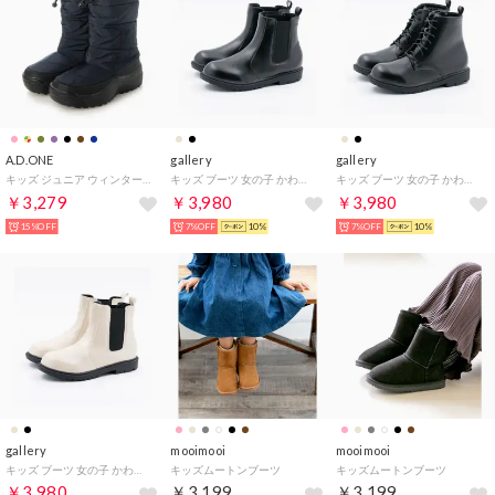
A.D.ONE
gallery
gallery
キッズ ジュニア ウィンターブーツ （ネイビー）
キッズ ブーツ 女の子 かわいい シンプル ブラック 黒 ショートブーツ サイドゴア ラウンドトゥ お出かけ Fragrant 6201（サイドゴア（ブラックPU））
キッズ ブーツ 女の子 かわいい シンプル ブラック 黒 ショートブーツ サイドファスナー レースアップ 編み上げ ラウンドトゥ お出かけ Fragrant 6200（レースアップ（ブラックPU））
￥3,279
￥3,980
￥3,980
15%OFF
7%OFF
10%
7%OFF
10%
gallery
mooimooi
mooimooi
キッズ ブーツ 女の子 かわいい シンプル アイボリー ホワイト 白 ショートブーツ サイドゴア ラウンドトゥ お出かけ Fragrant 6201（サイドゴア（アイボリー））
キッズムートンブーツ
キッズムートンブーツ
￥3,980
￥3,199
￥3,199