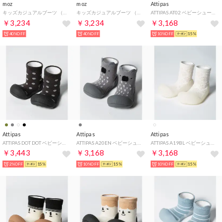
moz
moz
Attipas
キッズカジュアルブーツ （BL）
キッズカジュアルブーツ （CAM）
ATTIPAS AT02 ベビーシューズ Together ソックスシューズ トゥギャザー 出産祝い ファーストシューズ プレゼント ギフト 赤ちゃん お祝い トレーニ （パープル）
￥3,234
￥3,234
￥3,168
40%OFF
40%OFF
10%OFF
15%
Attipas
Attipas
Attipas
ATTIPAS DOT DOT ベビーシューズ キッズ ソックスシューズ ドットドット 出産祝い ファーストシューズ 靴 プレゼント ギフト 赤ちゃん お祝い トレーニ （スパークルブラック）
ATTIPAS A20EN ベビーシューズ Endangered Koala ソックスシューズ 絶滅危惧コアラ 出産祝い ファーストシューズ プレゼント ギフト 赤ちゃ （グレー）
ATTIPAS A19BL ベビーシューズ Blossom ソックスシューズ ブロッサム 出産祝い ファーストシューズ プレゼント ギフト 赤ちゃん お祝い トレーニン （ホワイト）
￥3,443
￥3,168
￥3,168
2%OFF
15%
10%OFF
15%
10%OFF
15%