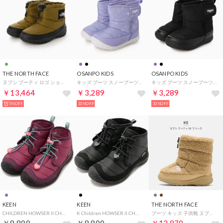
THE NORTH FACE
OSANPO KIDS
OSANPO KIDS
ヌプシ ブーティ ロゴ ショート ウィンターブーツ （モスグリーン×TNFブラック）
キッズ ブーツ スノーブーツ ダウンブーツ （パープル・雪が羅）
キッズ ブーツ スノーブーツ ダウンブーツ （ブラック/ホワイト）
￥13,464
￥3,289
￥3,289
5%OFF
33%OFF
33%OFF
KEEN
KEEN
THE NORTH FACE
CHILDREN HOWSER II CHUKKA WP BEAUJOLAIS/POOL-BLUE [1031039] （BEAUJOLAIS/POOL-BLUE）
K Children HOWSER II CHUKKA WP Black/Black [1025516] （Black/Black）
ブーツ キッズ 子供靴 ヌプシ ブーティ VII フリース NFJ52373 the north face K Nuptse Bootie VII Fleece 防寒 ボア （ブラウン）