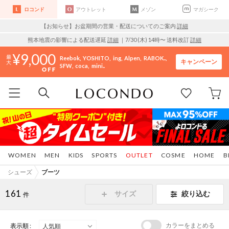
ロコンド
アウトレット
メゾン
マガシーク
【お知らせ】お盆期間の営業・配送についてのご案内
詳細
熊本地震の影響による配送遅延
詳細
｜7/30 (木) 14時〜 送料改訂
詳細
9,000
Reebok
YOSHITO
ing
Alpen
RABOK..
キャンペーン
SFW
coca
mini..
WOMEN
MEN
KIDS
SPORTS
OUTLET
COSME
HOME
B
シューズ
ブーツ
161
サイズ
絞り込む
件
カラーをまとめる
表示順 :