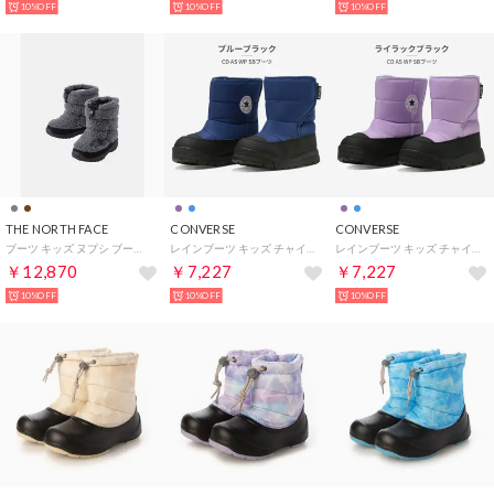
10%OFF
10%OFF
10%OFF
THE NORTH FACE
CONVERSE
CONVERSE
ブーツ キッズ ヌプシ ブーティ VII フリース NFJ52373 MK KT the north face K Nuptse Bootie VII Fleece 防寒 ボア （グレー）
レインブーツ キッズ チャイルドオールスター ウォータープルーフ ショートブーツ 防水 水深4cm ベルクロ （ブルー）
レインブーツ キッズ チャイルドオールスター ウォータープルーフ ショートブーツ 防水 水深4cm ベルクロ （パープル）
￥12,870
￥7,227
￥7,227
10%OFF
10%OFF
10%OFF