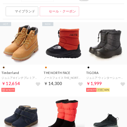
マイブランド
セール・クーポン
HOT
NEW
Timberland
THE NORTH FACE
TIGORA
ジュニア 6インチプレミアム ウォータープルーフ ブーツ （ウィートヌバック）
ノースフェイス THE_NORTH_FACE アウトドア キッズ ヌプシ ブーティ VII ポーラーテック K Nuptse Bootie VII POLART （OK TNFオレンジ×TNFブラック）
ジュニア ウィンターシューズ ロングブーツ24 J BK TRC4504BK （ブラック）
￥12,654
￥14,300
￥1,999
36%OFF
20%OFF
10%