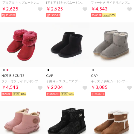
[アミアミ]キッズムートンブーツ ブーツ ショート ぺたんこ 子供靴 キッズ靴 秋冬 スエード FX2300 （ベージュ）
[アミアミ]キッズムートンブーツ ブーツ ショート ぺたんこ 子供靴 キッズ靴 秋冬 スエード FX2300 （ブラック）
ファー付き サイドリボンブーツ （グレー）
￥2,625
￥2,625
￥4,543
15%OFF
15%OFF
30%OFF
10%
HOT BISCUITS
GAP
GAP
ファー付き サイドリボンブーツ （赤）
子供 キッズ ジュニア ブーツ ムートンブーツ ショートブーツ 撥水 軽い あったかい シンプル GPU32361 （ブラック）
キッズ 子供靴 ムートンブーツ GPK32361 (グレー)
￥4,543
￥2,904
￥3,085
30%OFF
10%
20%OFF
10%
15%OFF