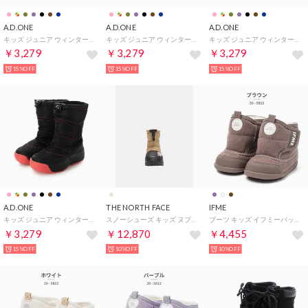
A.D.ONE
A.D.ONE
A.D.ONE
キッズ ジュニア ウィンターブーツ スノトレ 子供 スノーシュー （コスモ柄(スパイクレス)）
キッズ ジュニア ウィンターブーツ スノトレ 子供 スノーシュー （ブラック(スパイクレス)）
キッズ ジュニア ウィンターブーツ スノトレ 子供 スノーシュー （ネイビー(スパイクレス)）
￥3,279
￥3,279
￥3,279
15%OFF
15%OFF
15%OFF
A.D.ONE
THE NORTH FACE
IFME
キッズ ジュニア ウィンターブーツ スノトレ 子供 スノーシュー （ブラック×ピンク(スパイクレス)）
スノーシューズ キッズ ヌプシ ブーティ VI NFJ52288 the north face K Nuptse Bootie VII レインブーツ 撥水 保温 アウトドア （ベージュ）
ブーツ キッズ イフミーパット 20-5812 patto 幅広 3E相当 撥水 防滑 （ブラウン）
￥3,279
￥12,870
￥4,455
15%OFF
10%OFF
10%OFF