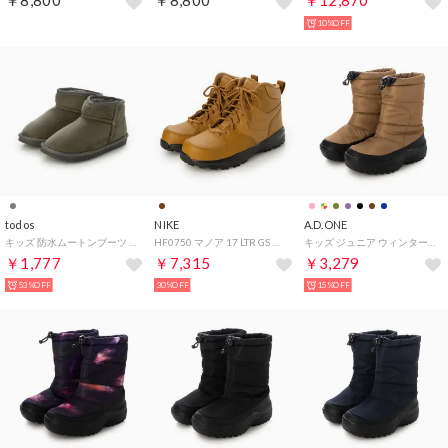
￥8,800
￥8,800
￥12,870
10%OFF
todos
NIKE
A.D.ONE
キッズ 防水ムートンブーツ ミニ （グレー）
HF0750 マノア 17 LTR GS ブーツ （ウィート×ウィートブラック）
キッズ ジュニア ウィンターブーツ スノトレ 子供 スノーシュー （カーキ(スパイクレス)）
￥1,777
￥7,315
￥3,279
53%OFF
30%OFF
15%OFF