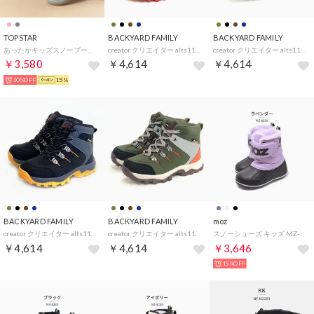
TOPSTAR
BACKYARD FAMILY
BACKYARD FAMILY
あったかキッズスノーブーツ （グレー）
creator クリエイター alts110j trekking shoes jr （ALTS120J.NavyRed）
creator クリエイター alts110j trekking shoes jr （ALTS120J.BrownT）
￥3,580
￥4,614
￥4,614
10%OFF
15%
BACKYARD FAMILY
BACKYARD FAMILY
moz
creator クリエイター alts110j trekking shoes jr （ALTS120J.BlackxMustard）
creator クリエイター alts110j trekking shoes jr （ALTS120J.Khaki）
スノーシューズ キッズ MZ-8230 防寒 ボア ブーツ （パープル）
￥4,614
￥4,614
￥3,646
15%OFF