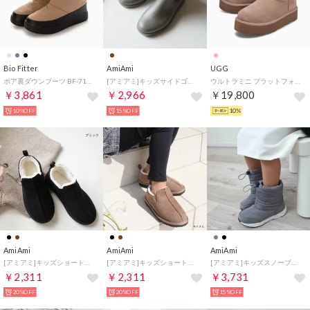
Bio Fitter
AmiAmi
UGG
ボア裏ダウンブーツ BF-7150J
[アミアミ]キッズサイドゴアレインブーツ キッズ ジュニア ベビー TP1210 （オーク）
ウルトラミニ プラットフォーム ムートンブーツ クラシック キッズ 厚底 ベージュ 1157791K
￥3,861
￥2,966
￥19,800
10%OFF
15%OFF
10%
AmiAmi
AmiAmi
AmiAmi
[アミアミ]キッズショートボアブーツ キッズ ジュニア ベビー HT6742 （ブラック）
[アミアミ]キッズショートボアブーツ キッズ ジュニア ベビー HT6742 （キャメル）
[アミアミ]キッズスノーブーツダウンブーツ キッズ ジュニア ベビー HT6739 （ライトグレー）
￥2,311
￥2,311
￥3,731
20%OFF
20%OFF
15%OFF