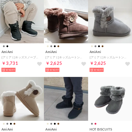
AmiAmi
AmiAmi
AmiAmi
[アミアミ]キッズスノーブーツダウンブーツ キッズ ジュニア ベビー HT6739 （ブラック）
[アミアミ]キッズムートンブーツ ブーツ ショート ぺたんこ 子供靴 キッズ靴 秋冬 スエード FX2300 （チョコレート）
[アミアミ]キッズムートンブーツ ブーツ ショート ぺたんこ 子供靴 キッズ靴 秋冬 スエード FX2300 （グレー）
￥3,731
￥2,625
￥2,625
15%OFF
15%OFF
15%OFF
AmiAmi
AmiAmi
HOT BISCUITS